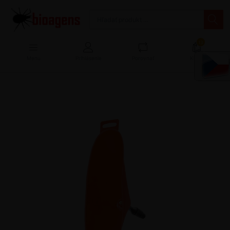
13
Menu
Prihlásenie
Porovnať
Košík