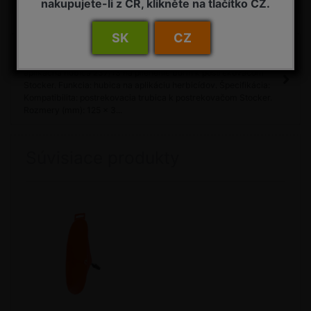
nakupujete-li z ČR, klikněte na tlačítko CZ.
SK
CZ
Detail
Aplikačná hubica na ničenie burín 237/13 Stocker Popis:
aplikačná hubica 237/13 na plienenie burín k postrekovačom
Stocker. Funkcia: hubica na aplikáciu herbicídov. Špecifikácia:
Kompatibilita: postrekovacia trubica k postrekovačom Stocker.
Rozmery (mm): 125 x 3...
Súvisiace produkty