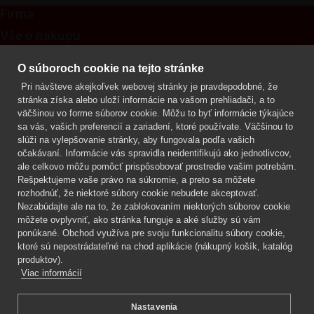
Firma
Vše o nákupu
Kontakt
O súboroch cookie na tejto stránke
Pri návšteve akejkoľvek webovej stránky je pravdepodobné, že
Mgr. Lenka Žáčková
stránka získa alebo uloží informácie na vašom prehliadači, a to
OCHRANA ROSTLIN
väčšinou vo forme súborov cookie. Môžu to byť informácie týkajúce
+420 608 748 548
sa vás, vašich preferencií a zariadení, ktoré používate. Väčšinou to
slúži na vylepšovanie stránky, aby fungovala podľa vašich
www.ochranarostlin.cz
očakávaní. Informácie vás spravidla neidentifikujú ako jednotlivcov,
ale celkovo môžu pomôcť prispôsobovať prostredie vašim potrebám.
Rešpektujeme vaše právo na súkromie, a preto sa môžete
rozhodnúť, že niektoré súbory cookie nebudete akceptovať.
Nezabúdajte ale na to, že zablokovaním niektorých súborov cookie
môžete ovplyvniť, ako stránka funguje a aké služby sú vám
ponúkané. Obchod využíva pre svoju funkcionalitu súbory cookie,
ktoré sú nepostrádateľné na chod aplikácie (nákupný košík, katalóg
produktov).
Viac informácií
Nastavenia