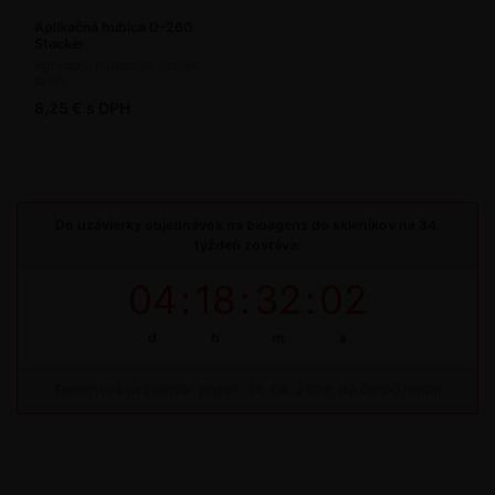
Aplikačná hubica D-260
Stocker
Aplikačná hubica na ničenie
burín
8,25 € s DPH
Do uzávierky objednávok na bioagens do skleníkov na 34.
týždeň zostáva:
04
:
18
:
32
:
02
d
h
m
s
Termínová uzávierka: piatok, 14. 08. 2026, do 09:00 hodín