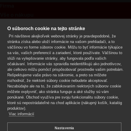
Firma
Vše o nákupu
Kontakt
O súboroch cookie na tejto stránke
Pri návšteve akejkoľvek webovej stránky je pravdepodobné, že
Mgr. Lenka Žáčková
stránka získa alebo uloží informácie na vašom prehliadači, a to
OCHRANA ROSTLIN
väčšinou vo forme súborov cookie. Môžu to byť informácie týkajúce
+420 608 748 548
sa vás, vašich preferencií a zariadení, ktoré používate. Väčšinou to
slúži na vylepšovanie stránky, aby fungovala podľa vašich
www.ochranarostlin.cz
očakávaní. Informácie vás spravidla neidentifikujú ako jednotlivcov,
ale celkovo môžu pomôcť prispôsobovať prostredie vašim potrebám.
Rešpektujeme vaše právo na súkromie, a preto sa môžete
rozhodnúť, že niektoré súbory cookie nebudete akceptovať.
Nezabúdajte ale na to, že zablokovaním niektorých súborov cookie
môžete ovplyvniť, ako stránka funguje a aké služby sú vám
ponúkané. Obchod využíva pre svoju funkcionalitu súbory cookie,
ktoré sú nepostrádateľné na chod aplikácie (nákupný košík, katalóg
produktov).
Viac informácií
Nastavenia