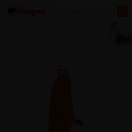
13
Menu
Prihlásenie
Porovnať
Košík