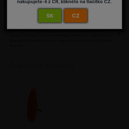
nakupujete-li z ČR, klikněte na tlačítko CZ.
SK
CZ
Detail
Aplikačná hubica na ničenie burín D-260 Stocker Popis:
aplikačná hubica D-260 na plienenie burín k postrekovačom
Stocker. Funkcia: hubica na aplikáciu herbicídov. Špecifikácia:
Kompatibilita: postrekovacia trubica k postrekovačom Stocker.
Rozmer...
Súvisiace produkty