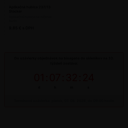
Aplikačná hubica 237/13
Stocker
Aplikačná hubica na ničenie
burín
9,85 € s DPH
Do uzávierky objednávok na bioagens do skleníkov na 33.
týždeň zostáva:
01
:
07
:
32
:
24
d
h
m
s
Termínová uzávierka: piatok, 07. 08. 2026, do 09:00 hodín