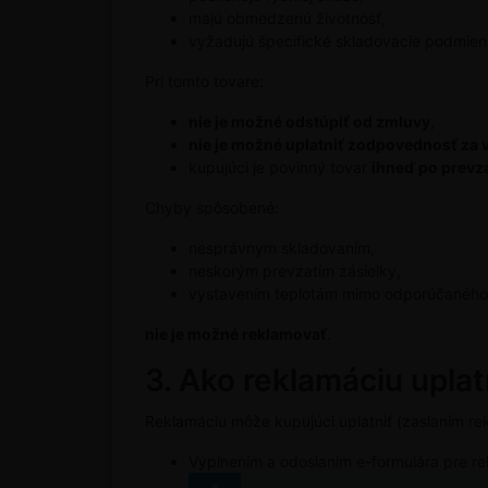
majú obmedzenú životnosť,
vyžadujú špecifické skladovacie podmien
Pri tomto tovare:
nie je možné odstúpiť od zmluvy
,
nie je možné uplatniť zodpovednosť za v
kupujúci je povinný tovar
ihneď po prevza
Chyby spôsobené:
nesprávnym skladovaním,
neskorým prevzatím zásielky,
vystavením teplotám mimo odporúčaného
nie je možné reklamovať
.
3. Ako reklamáciu uplat
Reklamáciu môže kupujúci uplatniť (zaslaním r
Vyplnením a odoslaním e-formulára pre rek