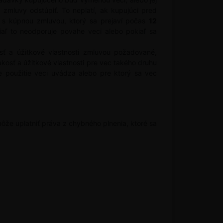
zmluvy odstúpiť. To neplatí, ak kupujúci pred
 s kúpnou zmluvou, ktorý sa prejaví počas
12
kiaľ to neodporuje povahe veci alebo pokiaľ sa
 a úžitkové vlastnosti zmluvou požadované,
osť a úžitkové vlastnosti pre vec takého druhu
 použitie veci uvádza alebo pre ktorý sa vec
ôže uplatniť práva z chybného plnenia, ktoré sa