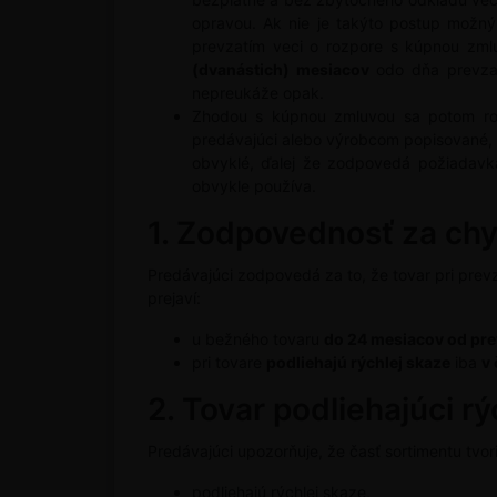
opravou. Ak nie je takýto postup možný
prevzatím veci o rozpore s kúpnou zml
(dvanástich) mesiacov
odo dňa prevzati
nepreukáže opak.
Zhodou s kúpnou zmluvou sa potom roz
predávajúci alebo výrobcom popisované, 
obvyklé, ďalej že zodpovedá požiadavk
obvykle používa.
1. Zodpovednosť za ch
Predávajúci zodpovedá za to, že tovar pri prev
prejaví:
u bežného tovaru
do 24 mesiacov od pre
pri tovare
podliehajú rýchlej skaze
iba
v 
2. Tovar podliehajúci r
Predávajúci upozorňuje, že časť sortimentu tvor
podliehajú rýchlej skaze,