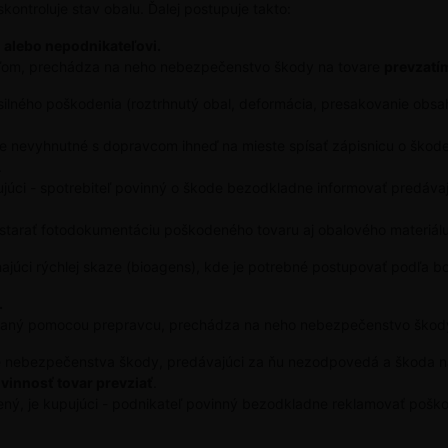
skontroluje stav obalu. Ďalej postupuje takto:
 alebo nepodnikateľovi.
teľom, prechádza na neho nebezpečenstvo škody na tovare
prevzatí
ilného poškodenia (roztrhnutý obal, deformácia, presakovanie obsa
je nevyhnutné s dopravcom ihneď na mieste spísať zápisnicu o škod
.
úci - spotrebiteľ povinný o škode bezodkladne informovať predávaj
tarať fotodokumentáciu poškodeného tovaru aj obalového materiálu
hajúci rýchlej skaze (bioagens), kde je potrebné postupovať podľa b
.
dodaný pomocou prepravcu, prechádza na neho nebezpečenstvo škod
e nebezpečenstva škody, predávajúci za ňu nezodpovedá a škoda n
ovinnosť tovar prevziať
.
ný, je kupujúci - podnikateľ povinný bezodkladne reklamovať poško