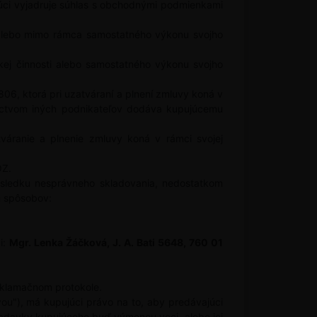
úci vyjadruje súhlas s obchodnými podmienkami
ti alebo mimo rámca samostatného výkonu svojho
skej činnosti alebo samostatného výkonu svojho
06, ktorá pri uzatváraní a plnení zmluvy koná v
dníctvom iných podnikateľov dodáva kupujúcemu
tváranie a plnenie zmluvy koná v rámci svojej
OZ.
ôsledku nesprávneho skladovania, nedostatkom
h spôsobov:
i:
Mgr. Lenka Žáčková, J. A. Bati 5648, 760 01
eklamačnom protokole.
vou"), má kupujúci právo na to, aby predávajúci
adavky kupujúceho buď výmenou veci, alebo jej