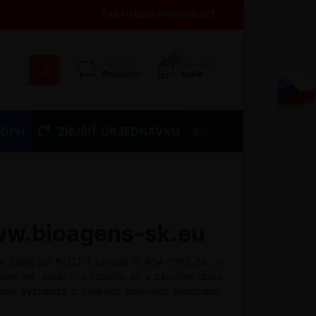
AKTUÁLNE INFORMÁCIE
13
Porovnať
Nákupný
Produkty
košík
 DPH
ZRUŠIŤ OBJEDNÁVKU
Kontakty
ww.bioagens-sk.eu
k (ďalej jen NOZ) a zákona č. 634/1992 Zb., o
alej len „tovar“), u ktorého sú v záručnej dobe
iadok vychádza z českých právnych predpisov,