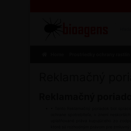
Home
Prostriedky ochrany rastlín
Reklamačný por
Reklamačný poriad
• Tento Reklamačný poriadok bol spraco
ochrane spotrebiteľa, v znení neskorších
uplatňované práva kupujúceho zo zodpov
ktoré sú rozhodným právom pre zmluvný 