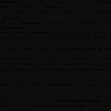
súčasťou obchodných podmienok. Uzatvorením kúpnej zmluvy kupuj
dzuje, že je s nimi riadne oboznámený.
ci (ďalej len kupujúci), ktorý mimo svojej podnikateľskej činnos
 alebo s ňou inak rokuje.
ci (ďalej len kupujúci), ktorý nakupuje v rámci svojej podnikateľ
im alebo s ňou inak rokuje.
ateľka, se sídlem Horní Lhota 152, 763 23 Horní Lhota, IČO: 030018
kateľskej činnosti. Ako podnikateľka, ktorá priamo alebo prostre
ď kupujúci spotrebiteľ alebo kupujúci podnikateľ, ktorý pri uza
ti.
avené najmä v ustanoveniach § 2158 – § 2174 zákona č. 89/2012 N
vlastností tovaru, ktorá nastala v priebehu záručnej doby v d
 zásahu. Kupujúci uplatňuje reklamáciu niektorým z nižšie uvedenýc
oštou (prepravnou službou) na korešpondenčnú adresu predávajúc
ísomný popis vady (príčina reklamácie), zaznamenaný kupujúcim v r
 nie je v zhode s kúpnou zmluvou (ďalej len "rozpor s kúpnou zmlu
 uviedla do stavu zodpovedajúceho kúpnej zmluve, a to podľa poži