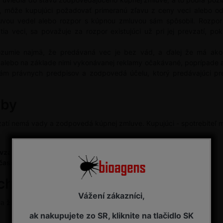
, môže kupujúci požadovať primeranú zľavu z ceny veci alebo od 
uvou vedel alebo rozpor s kúpnou zmluvou sám spôsobil. Rozpor
a veci, sa považuje za rozpor existujúci už pri jej prevzatí, po
umie najmä, že predávaná vec je bez vád, a ďalej že má akosť
alebo na základe nimi vykonávanej reklamy očakávané, poprípade ak
ám právnych predpisov a zodpovedá účelu, ktorý predávajúci pre
yby
zatí nemá vady a zodpovedá kúpnej zmluve. Kupujúci - spotrebiteľ m
vzatia
čase jeho obvyklej životnosti
.
ýchlej skaze (bioagens)
Vážení zákazníci,
ia
živé organizmy
, ktoré:
ak nakupujete zo SR, kliknite na tlačidlo SK