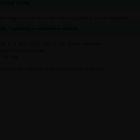
odoslať online.
 k dispozícii na stiahnutie v listinnej podobe, a jeho odoslaním
tie / vyplnenie a odoslanie e-mailom.
á, J. A. Baťu 5648, 760 01 Zlín, Česká republika
oupeni(at)bioagens.eu,
 748 548.
edošlo k jeho ďalšiemu poškodeniu počas prepravy.