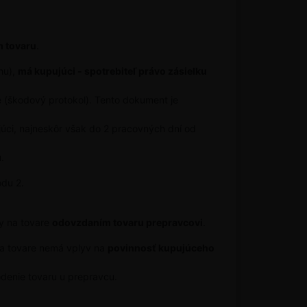
m tovaru
.
hu),
má kupujúci - spotrebiteľ právo zásielku
e (škodový protokol). Tento dokument je
úci, najneskôr však do 2 pracovných dní od
.
odu 2.
y na tovare
odovzdaním tovaru prepravcovi
.
a tovare nemá vplyv na
povinnosť kupujúceho
denie tovaru u prepravcu.