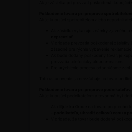
Ak je zásielka pri prevzatí poškodená, kupujúci 
Poškodenie tovaru pri preprave spotrebiteľovi
Ak je kupujúci spotrebiteľom alebo nepodnika
Ak zásielka vykazuje známky zjavného a s
neprevziať
.
V prípade prevzatia poškodenej zásielky 
zásadné pre rýchle vybavenie reklamácie
Ak bude dodaný poškodený tovar, je kupuj
prevzatia telefonicky alebo e-mailom.
Pre urýchlenie procesu odporúčame zaobs
Toto ustanovenie sa nevzťahuje na tovar podlie
Poškodenie tovaru pri preprave podnikateľovi
Ak je kupujúci podnikateľom a tovar má byť 
Ak dôjde ku škode na tovare po prechod
- podnikateľa, uhradiť celkovú cenu a p
V prípade, že tovar bude dodaný poškode