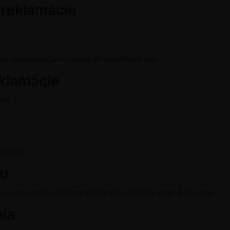
 reklamácie
kiaľ sa predávajúci s kupujúcim nedohodne inak.
eklamácie
na:
j vade).
iu
rávo na úhradu účelne vynaložených nákladov (napr. poštovné).
nia