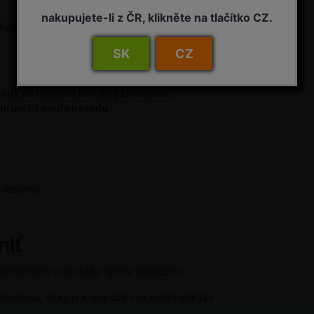
nakupujete-li z ČR, klikněte na tlačítko CZ.
ky.
SK
CZ
ady po uplynutí obvyklej životnosti
,
tí uložiť podľa návodu
.
 rozsahu,
niť
eklamačného protokolu) týmito spôsobmi:
lamáciu, ktorý je k dispozícii na tomto odkaze