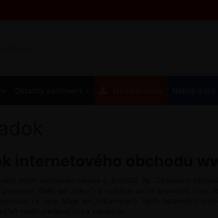
Ostatný sortiment
Na stiahnutie
Nákup s 0%
iadok
ok internetového obchodu w
vaný podľa ustanovení zákona č. 89/2012 Zb., Občiansky zákonní
 predpisov (ďalej len „zákon“) a vzťahuje sa na spotrebný tovar (ď
ednosti za vady (ďalej len „reklamácia“). Tento reklamačný por
vzťah medzi predávajúcim a kupujúcim.