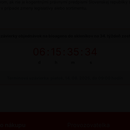
om, ak nie je kogentnými právnymi predpismi Slovenskej republiky s
 v prípade zmeny legislatívy alebo sortimentu.
závierky objednávok na bioagens do skleníkov na 34. týždeň zos
06
:
15
:
35
:
33
d
h
m
s
Termínová uzávierka: piatok, 14. 08. 2026, do 09:00 hodín
 o nákupu
Provozovatelka