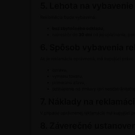
5. Lehota na vybavenie
Reklamácia bude vybavená:
bez zbytočného odkladu
,
najneskôr do
30 dní
od jej uplatnenia, po
6. Spôsob vybavenia r
Ak je reklamácia oprávnená, má kupujúci právo 
opravu,
výmenu tovaru,
primeranú zľavu,
odstúpenie od zmluvy (pri neodstrániteľne
7. Náklady na reklamác
V prípade oprávnenej reklamácie má kupujúci p
8. Záverečné ustanove