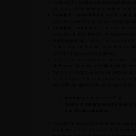
Reklamačný poriadok je neoddeliteľnou 
a s týmto reklamačným poriadkom a potvr
Kupujúci - spotrebiteľ
je každý nakupujú
povolania uzatvára zmluvu s predávajúcim
Kupujúci - podnikateľ
je každý nakupujú
povolania a uzatvára zmluvu s predávajúc
Predávajúci
Mgr. Lenka Žáčková je podnik
rámci svojej obchodnej alebo inej podni
výrobky alebo poskytuje služby.
Zákazníkom internetového obchodu je bu
obchodnej alebo inej podnikateľskej činnos
Nároky zo zodpovednosti za vady sú upr
Za vadu však nemožno považovať zmenu 
starostlivosti alebo vplyvom nesprávneho
osobne
, po dohovore v Zlíne
zaslaním reklamovaného tovaru
p
Zlín, Česká republika
Neoddeliteľnou súčasťou reklamácie je p
V prípade, že vec pri prevzatí kupujúcim
bezplatne a bez zbytočného odkladu vec