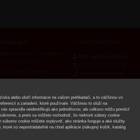
 o nákupu
Provozovatelka
átenie tovaru / Reklamácia
Mgr. Lenka Žáčková
odacie podmienky
OCHRANA ROSTLIN
bchodné podmienky
+420 608 748 548
formácie o platbe
www.ochranarostlin.cz
eklamačný poriadok
íska alebo uloží informácie na vašom prehliadači, a to väčšinou vo
ferencií a zariadení, ktoré používate. Väčšinou to slúži na
vás spravidla neidentifikujú ako jednotlivcov, ale celkovo môžu pomôcť
Copyr
úkromie, a preto sa môžete rozhodnúť, že niektoré súbory cookie
h súborov cookie môžete ovplyvniť, ako stránka funguje a aké služby
 ktoré sú nepostrádateľné na chod aplikácie (nákupný košík, katalóg