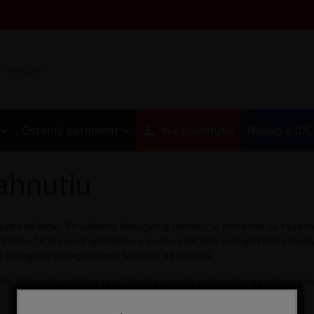
Ostatný sortiment
Na stiahnutie
Nákup s 0%
ahnutiu
cké riešenie. Pri aplikácii biologickej ochrany je potrebné sa vyvaro
približne 14 dní pred aplikáciou a počas aplikácie biologických prep
e biologických organizmov škodlivé až toxické.
 stiahnutie, nájdete tzv. Tabuľky toxicity prípravkov na ochranu ra