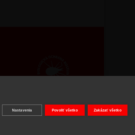
ight © 2026 BIOAGENS - biologická ochrana rastlín.
Nastavenia
Povoliť všetko
Zakázať všetko