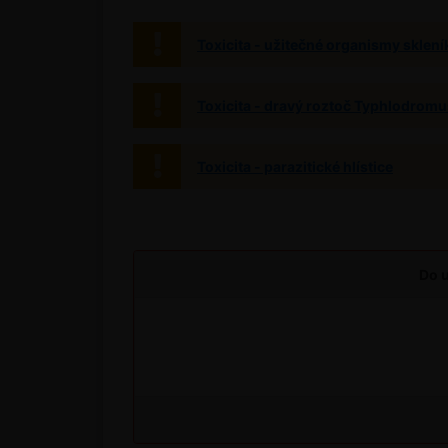
Toxicita - užitečné organismy sklení
Toxicita - dravý roztoč Typhlodromu
Toxicita - parazitické hlístice
Do u