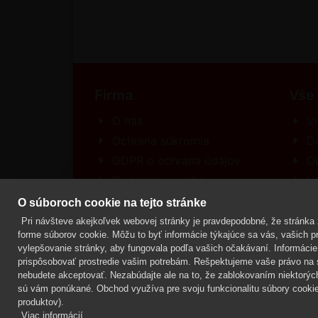
Firma
Vše
O nás
Vr
Ochrana súkromia
D
GDPR o ochrana údajov
O
Podmínky použitia
In
Kontakt
R
O súboroch cookie na tejto stránke
Pri návšteve akejkoľvek webovej stránky je pravdepodobné, že stránka z
forme súborov cookie. Môžu to byť informácie týkajúce sa vás, vašich pre
vylepšovanie stránky, aby fungovala podľa vašich očakávaní. Informácie 
Mgr. Lenka Žáčková,
OCHRANA ROSTLIN
prispôsobovať prostredie vašim potrebám. Rešpektujeme vaše právo na s
nebudete akceptovať. Nezabúdajte ale na to, že zablokovaním niektorýc
sú vám ponúkané. Obchod využíva pre svoju funkcionalitu súbory cookie,
produktov).
Viac informácií