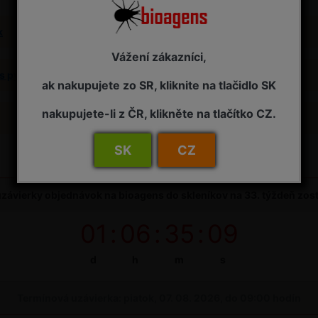
k
Vážení zákazníci,
s pyri
ak nakupujete zo SR, kliknite na tlačidlo SK
nakupujete-li z ČR, klikněte na tlačítko CZ.
SK
CZ
závierky objednávok na bioagens do skleníkov na 33. týždeň zos
01
:
06
:
35
:
09
d
h
m
s
Termínová uzávierka: piatok, 07. 08. 2026, do 09:00 hodín