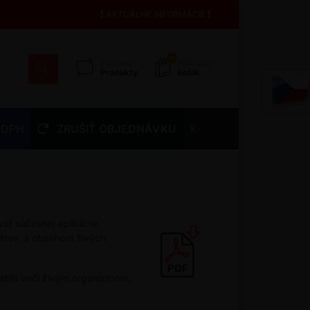
AKTUÁLNE INFORMÁCIE
13
Porovnať
Nákupný
Produkty
košík
 DPH
ZRUŠIŤ OBJEDNÁVKU
Kontakty
vať súčasnej aplikácie
arátov, s obsahom živých
stlín voči živým organizmom,