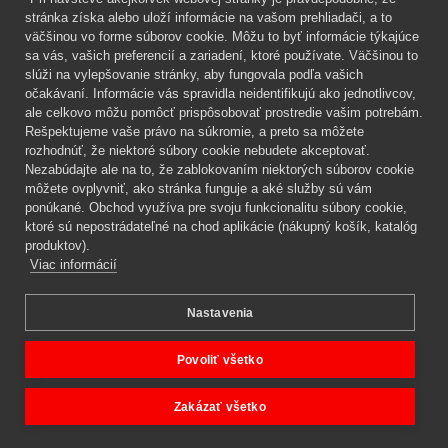
Mgr. Lenka Žáčková
stránka získa alebo uloží informácie na vašom prehliadači, a to
OCHRANA ROSTLIN
väčšinou vo forme súborov cookie. Môžu to byť informácie týkajúce
+420 608 748 548
sa vás, vašich preferencií a zariadení, ktoré používate. Väčšinou to
slúži na vylepšovanie stránky, aby fungovala podľa vašich
www.ochranarostlin.cz
očakávaní. Informácie vás spravidla neidentifikujú ako jednotlivcov,
ale celkovo môžu pomôcť prispôsobovať prostredie vašim potrebám.
Rešpektujeme vaše právo na súkromie, a preto sa môžete
rozhodnúť, že niektoré súbory cookie nebudete akceptovať.
Nezabúdajte ale na to, že zablokovaním niektorých súborov cookie
môžete ovplyvniť, ako stránka funguje a aké služby sú vám
ponúkané. Obchod využíva pre svoju funkcionalitu súbory cookie,
ktoré sú nepostrádateľné na chod aplikácie (nákupný košík, katalóg
produktov).
Viac informácií
Nastavenia
Mgr. Lenka Žáčková,
OCHRANA ROSTLIN
Copyright © 2026 BIOAGENS - biologická ochrana rastlín.
Povoliť všetko
Zakázať všetko