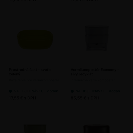
Prostredná časť - svetlo
Vermikompostér Economy -
zelený
sivý recyklát
Rozšírenie pre vermikompostér
Interiérový vermikompostér
NA OBJEDNÁVKU - dodanie 7-14 pracovných dní
NA OBJEDNÁVKU - dodanie 7-14 pracovných dní
17,55 € s DPH
85,55 € s DPH