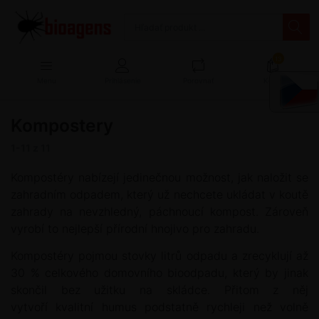
13
Menu
Prihlásenie
Porovnať
Košík
Kompostery
1-11
z
11
Kompostéry nabízejí jedinečnou možnost, jak naložit se
zahradním odpadem, který už nechcete ukládat v koutě
zahrady na nevzhledný, páchnoucí kompost. Zároveň
vyrobí to nejlepší přírodní hnojivo pro zahradu.
Kompostéry pojmou stovky litrů odpadu a zrecyklují až
30 % celkového domovního bioodpadu, který by jinak
skončil bez užitku na skládce. Přitom z něj
vytvoří kvalitní humus podstatně rychleji než volně