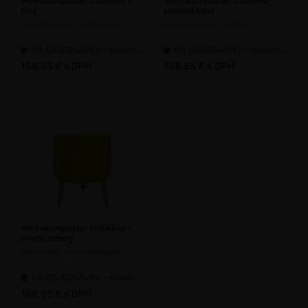
Vermikompostér UrbAlive -
Vermikompostér UrbAlive -
sivý
slonová kosť
Interiérový vermikompostér
Interiérový vermikompostér
NA OBJEDNÁVKU - dodanie 7-14 pracovných dní
NA OBJEDNÁVKU - dodanie 7-14 pracovných dní
168,55 € s DPH
168,55 € s DPH
Vermikompostér UrbAlive -
svetlo zelený
Interiérový vermikompostér
NA OBJEDNÁVKU - dodanie 7-14 pracovných dní
168,55 € s DPH