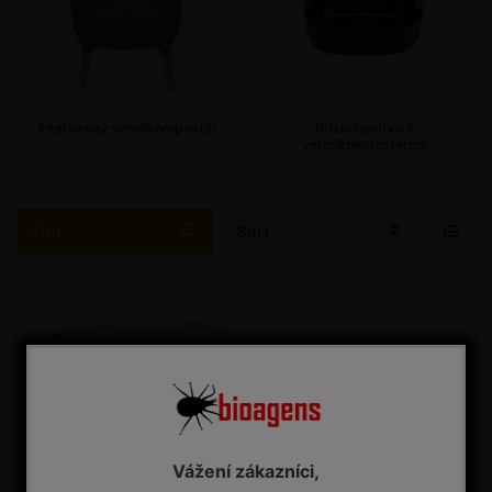
Interiérový vermikompostér
Príslušenstvo k
vermikomposterom
Filtr
Sort
Vážení zákazníci,