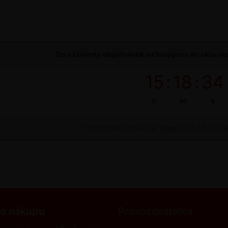
Do uzávierky objednávok na bioagens do skleníko
15
:
18
:
34
h
m
s
Termínová uzávierka: piatok, 07. 08. 202
 o nákupu
Provozovatelka