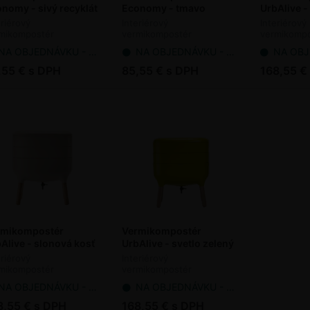
nomy - sivý recyklát
Economy - tmavo
UrbAlive -
zelený
eriérový
Interiérový
Interiérový
mikompostér
vermikompostér
vermikompo
A OBJEDNÁVKU - dodanie 7-14 pracovných dní
NA OBJEDNÁVKU - dodanie 7-14 pracovných dní
NA OBJEDNÁVKU - d
,55 € s DPH
85,55 € s DPH
168,55 €
rmikompostér
Vermikompostér
Alive - slonová kosť
UrbAlive - svetlo zelený
eriérový
Interiérový
mikompostér
vermikompostér
A OBJEDNÁVKU - dodanie 7-14 pracovných dní
NA OBJEDNÁVKU - dodanie 7-14 pracovných dní
8,55 € s DPH
168,55 € s DPH