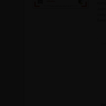
Komp
Jedn
vady 
Balen
Zor
Ve