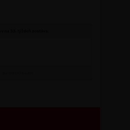
v na 33. týždeň zostáva:
6, do 09:00 hodín