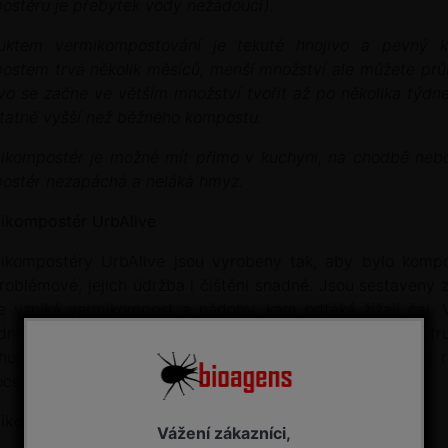
ostéru je přebytek vody nežádoucí).
uktem vermikompostování je tekuté hnojivo a pevný k
ostem trvá několik měsíců, menší množství ale můžete průb
ivo se začne ve větším množství tvořit až po několika týdn
tatně vyšší než běžného kompostu.
ikompostér je možné mít přímo v kuchyni, na chodbě nebo 
ostér nezapáchá a neláká hmyz.
ikompostér UrbAlive
ikompostéry UrbAlive jsou vyrobeny tak, aby bylo kompos
roblémové, jejich údržba i čištění snadné. Jsou sestaveny z
e vzniká vermikompost a nádoby, kam odtéká žížalí čaj.
dní růstové hormony. Přidává se k zemině do květináčů a truhl
hující vysoké množství živin a enzymů, které pomáhají r
cem a škůdcům.
ikompostér Economy
Vážení zákazníci,