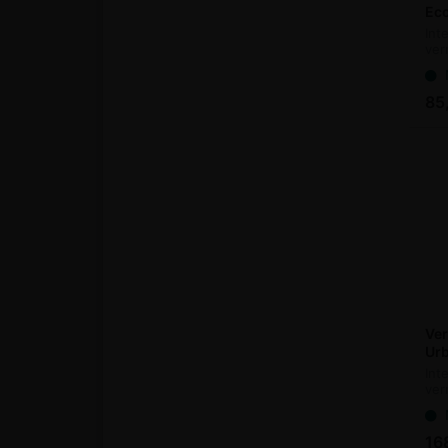
Eco
Int
ver
N
85
Ve
Urb
Int
ver
N
16