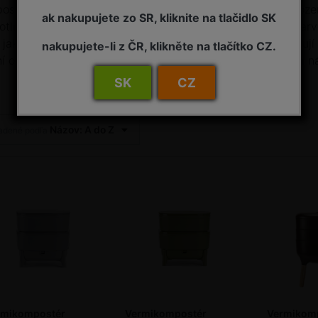
ostér je vyrobený z recyklovaného materiálu. Jeho přirozen
ak nakupujete zo SR, kliknite na tlačidlo SK
otlivé části produktu proto mohou mít drobně odlišné zbarve
jako barevné tečky či lesklé šmouhy, které však neovlivňují
nakupujete-li z ČR, klikněte na tlačítko CZ.
í obsahuje dvě kompostovací patra o objemu 15 l. Objem nádo
SK
CZ
Názov: A do Z
adené podľa
rmikompostér
Vermikompostér
Vermikom