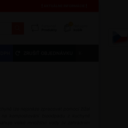
AKTUÁLNE INFORMÁCIE
13
Porovnať
Nákupný
Produkty
košík
 DPH
ZRUŠIŤ OBJEDNÁVKU
Kontakty
chyně lze nejsnáze zpracovat pomocí žížal
y na kompostování bioodpadu z kuchyně
bsahuje velké množství vody (v zahradním