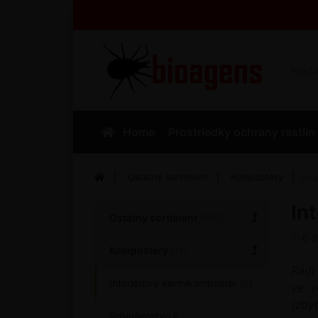
Home
Prostriedky ochrany rastlín
Ostatný sortiment
Kompostery
Int
In
Ostatný sortiment
1-6
Kompostery
Rádi
Interiérový vermikompostér
ve v
(zby
Príslušenstvo k