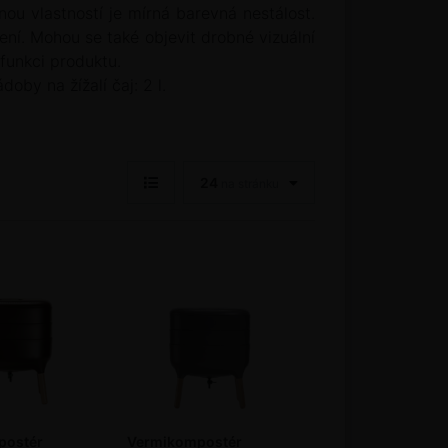
ou vlastností je mírná barevná nestálost.
ní. Mohou se také objevit drobné vizuální
 funkci produktu.
by na žížalí čaj: 2 l.
24
na stránku
postér
Vermikompostér