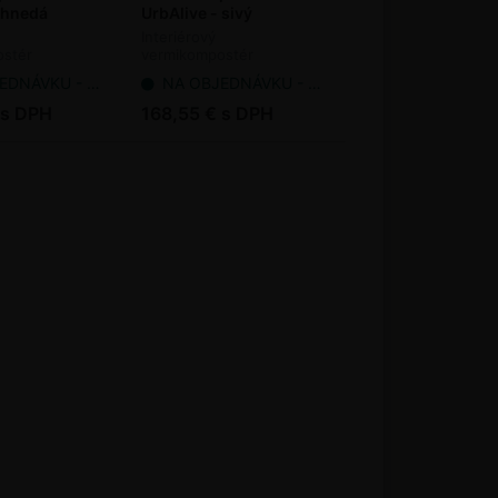
 hnedá
UrbAlive - sivý
Interiérový
stér
vermikompostér
odanie 7-14 pracovných dní
NA OBJEDNÁVKU - dodanie 7-14 pracovných dní
 s DPH
168,55 € s DPH