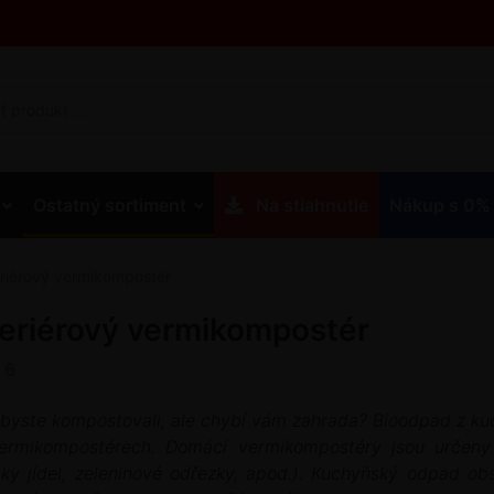
Ostatný sortiment
Na stiahnutie
Nákup s 0%
eriérový vermikompostér
teriérový vermikompostér
z
6
 byste kompostovali, ale chybí vám zahrada? Bioodpad z ku
ermikompostérech. Domácí vermikompostéry jsou určen
tky jídel, zeleninové odřezky, apod.). Kuchyňský odpad o