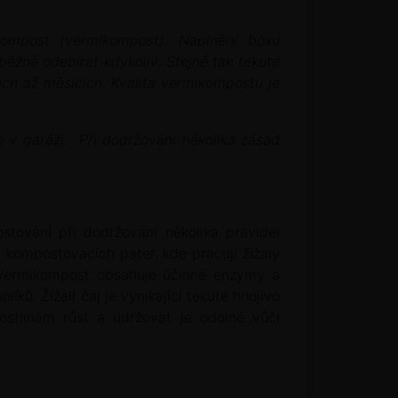
ompost (vermikompost). Naplnění boxu
ěžně odebírat kdykoliv. Stejně tak tekuté
ech až měsících. Kvalita vermikompostu je
v garáži. Při dodržování několika zásad
tování při dodržování několika pravidel
 kompostovacích pater, kde pracují žížaly
 Vermikompost obsahuje účinné enzymy a
íků. Žížalí čaj je vynikající tekuté hnojivo
ostlinám růst a udržovat je odolné vůči