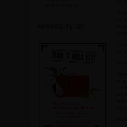
komp
vermikomposterom
Prod
komp
NERISKUJTE TO!
hnoj
pods
Verm
komp
Verm
Verm
bezp
a kd
příro
obsa
nemo
Verm