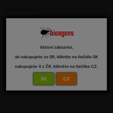
Text hodnotenia
* Položky označené hviezdičkou sú povinné a musia byť
Vážení zákazníci,
vyplnené.
ak nakupujete zo SR, kliknite na tlačidlo SK
nakupujete-li z ČR, klikněte na tlačítko CZ.
SK
CZ
Odoslať hodnotenie