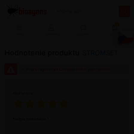
13
Menu
Prihlásenie
Porovnať
Košík
Hodnotenie produktu
STROMSET
Pouze registrovaní uživatelé mohou psát recenze
Hodnotenie
Nadpis hodnotenia