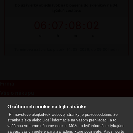
Do uzávierky objednávok na bioagens do skleníkov na 34.
týždeň zostáva:
06
:
07
:
08
:
02
d
h
m
s
Termínová uzávierka: piatok, 14. 08. 2026, do 09:00 hodín
Firma
Vše o nákupu
Kontakt
O súboroch cookie na tejto stránke
Pri návšteve akejkoľvek webovej stránky je pravdepodobné, že
Mgr. Lenka Žáčková
stránka získa alebo uloží informácie na vašom prehliadači, a to
OCHRANA ROSTLIN
väčšinou vo forme súborov cookie. Môžu to byť informácie týkajúce
+420 608 748 548
sa vás, vašich preferencií a zariadení, ktoré používate. Väčšinou to