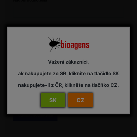
Nadpis hodnotenia
Text hodnotenia
Vážení zákazníci,
* Položky označené hviezdičkou sú povinné a musia byť
ak nakupujete zo SR, kliknite na tlačidlo SK
vyplnené.
nakupujete-li z ČR, klikněte na tlačítko CZ.
SK
CZ
Odoslať hodnotenie