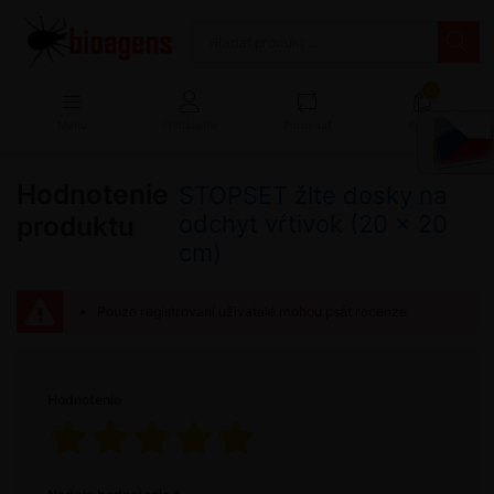
13
Menu
Prihlásenie
Porovnať
Košík
Hodnotenie
STOPSET žlte dosky na
produktu
odchyt vŕtivok (20 x 20
cm)
Pouze registrovaní uživatelé mohou psát recenze
Hodnotenie