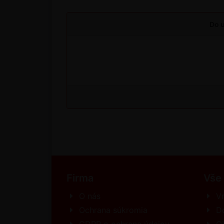
Do u
Firma
Vše
O nás
Vr
Ochrana súkromia
D