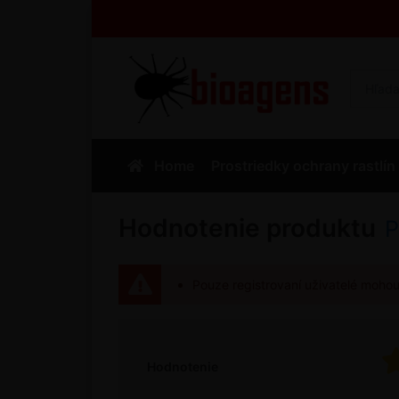
Home
Prostriedky ochrany rastlín
Hodnotenie produktu
P
Pouze registrovaní uživatelé moho
Hodnotenie