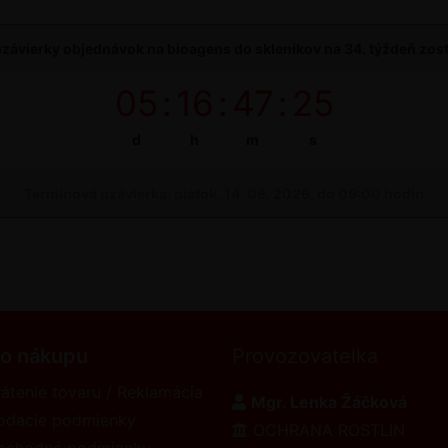
závierky objednávok na bioagens do skleníkov na 34. týždeň zos
05
:
16
:
47
:
24
d
h
m
s
Termínová uzávierka: piatok, 14. 08. 2026, do 09:00 hodín
 o nákupu
Provozovatelka
átenie tovaru / Reklamácia
Mgr. Lenka Žáčková
odacie podmienky
OCHRANA ROSTLIN