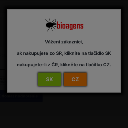
Vážení zákazníci,
ak nakupujete zo SR, kliknite na tlačidlo SK
Položky označené hviezdičkou sú povinné a musia byť vyplnené.
nakupujete-li z ČR, klikněte na tlačítko CZ.
SK
CZ
Odoslať hodnotenie