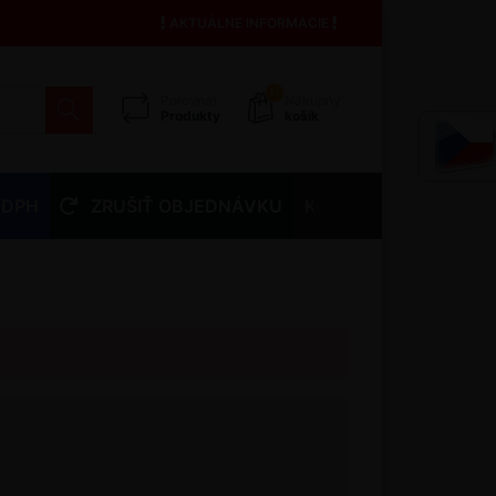
AKTUÁLNE INFORMÁCIE
13
Porovnať
Nákupný
Produkty
košík
 DPH
ZRUŠIŤ OBJEDNÁVKU
Kontakty