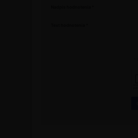
Nadpis hodnotenia
Text hodnotenia
* 