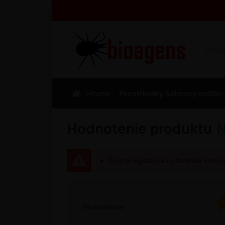
Home
Prostriedky ochrany rastlín
Hodnotenie produktu
N
Pouze registrovaní uživatelé moho
Hodnotenie