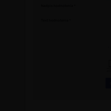
Nadpis hodnotenia
Text hodnotenia
* 