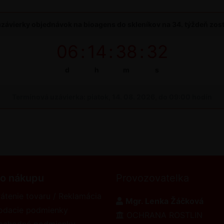
závierky objednávok na bioagens do skleníkov na 34. týždeň zos
06
:
14
:
38
:
32
d
h
m
s
Termínová uzávierka: piatok, 14. 08. 2026, do 09:00 hodín
 o nákupu
Provozovatelka
átenie tovaru / Reklamácia
Mgr. Lenka Žáčková
odacie podmienky
OCHRANA ROSTLIN