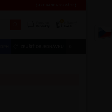
AKTUÁLNE INFORMÁCIE
13
Porovnať
Nákupný
Produkty
košík
 DPH
ZRUŠIŤ OBJEDNÁVKU
Kontakty