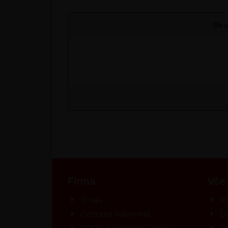
Do u
Firma
Vše
O nás
Vr
Ochrana súkromia
D