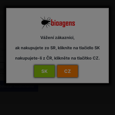
Vážení zákazníci,
ak nakupujete zo SR, kliknite na tlačidlo SK
Položky označené hviezdičkou sú povinné a musia byť vyplnené.
nakupujete-li z ČR, klikněte na tlačítko CZ.
SK
CZ
Odoslať hodnotenie