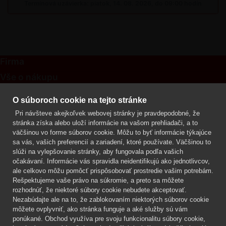
Termínová uzávierka: piatok, 14. 08. 2026, do 09:00 hodín
Firma
Vše o nákupu
Kontakt
O súboroch cookie na tejto stránke
Pri návšteve akejkoľvek webovej stránky je pravdepodobné, že
Mgr. Lenka Žáčková
stránka získa alebo uloží informácie na vašom prehliadači, a to
OCHRANA ROSTLIN
väčšinou vo forme súborov cookie. Môžu to byť informácie týkajúce
+420 608 748 548
sa vás, vašich preferencií a zariadení, ktoré používate. Väčšinou to
slúži na vylepšovanie stránky, aby fungovala podľa vašich
www.ochranarostlin.cz
očakávaní. Informácie vás spravidla neidentifikujú ako jednotlivcov,
ale celkovo môžu pomôcť prispôsobovať prostredie vašim potrebám.
Rešpektujeme vaše právo na súkromie, a preto sa môžete
rozhodnúť, že niektoré súbory cookie nebudete akceptovať.
Nezabúdajte ale na to, že zablokovaním niektorých súborov cookie
môžete ovplyvniť, ako stránka funguje a aké služby sú vám
ponúkané. Obchod využíva pre svoju funkcionalitu súbory cookie,