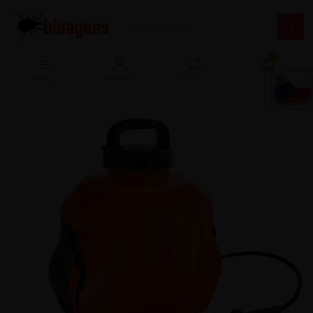
13
Menu
Prihlásenie
Porovnať
Košík