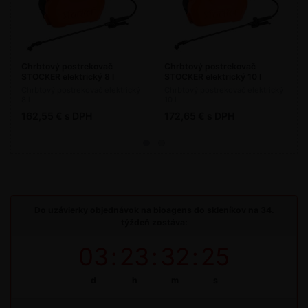
Chrbtový postrekovač
Chrbtový postrekovač
STOCKER elektrický 8 l
STOCKER elektrický 10 l
Chrbtový postrekovač elektrický
Chrbtový postrekovač elektrický
8 l
10 l
162,55 € s DPH
172,65 € s DPH
Do uzávierky objednávok na bioagens do skleníkov na 34.
týždeň zostáva:
03
:
23
:
32
:
25
d
h
m
s