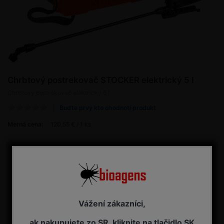
Chrbtový postrekovač STOCKER elektrický 5 l
Chrbtový postrekovač elektrický 5 l
Buďte prvý kto ohodnotí produkt
Merná cena:
120,55 € / 1 ks
120,55 € s DPH
Dostupnosť:
NA OBJEDNÁVKU - dodanie 7-14 pracovných dní
Kúpiť
ks
Vážení zákazníci,
ak nakupujete zo SR, kliknite na tlačidlo SK