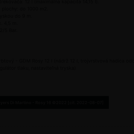
ekovača: 12 l (maximálna kapacita 14,15 l).
 plochy: do 1000 m2.
ryskou do 9 m.
. 4,5 m.
2/5 Bar.
btový - GDM Rosy 12 l (nádrž 12 l, trojvrstvová hadica odo
ulátor tlaku, nastaviteľná tryska)
yers Di Martino - Rosy 16 ©2022 [cit. 2022-08-07]