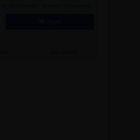
NA OBJEDNÁVKU - dodanie 7-14 pracovných dní
Kúpiť
vnať
Máte otázku?