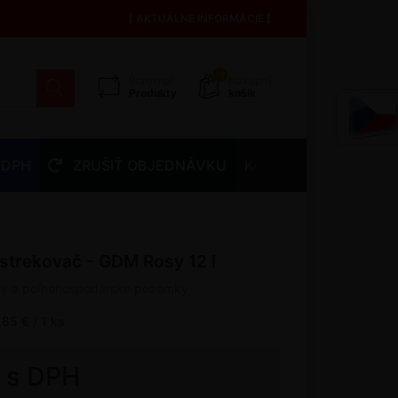
AKTUÁLNE INFORMÁCIE
13
Porovnať
Nákupný
Produkty
košík
 DPH
ZRUŠIŤ OBJEDNÁVKU
Kontakty
strekovač - GDM Rosy 12 l
ady a poľnohospodárske pozemky
,85 € / 1 ks
€ s DPH