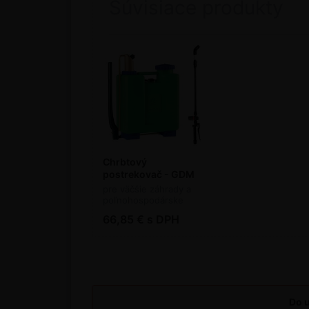
Súvisiace produkty
Chrbtový
postrekovač - GDM
Rosy 16 l
pre väčšie záhrady a
poľnohospodárske
pozemky
66,85 € s DPH
Do u