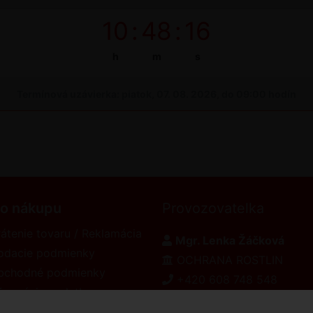
10
:
48
:
15
h
m
s
Termínová uzávierka: piatok, 07. 08. 2026, do 09:00 hodín
 o nákupu
Provozovatelka
átenie tovaru / Reklamácia
Mgr. Lenka Žáčková
odacie podmienky
OCHRANA ROSTLIN
bchodné podmienky
+420 608 748 548
formácie o platbe
www.ochranarostlin.cz
eklamačný poriadok