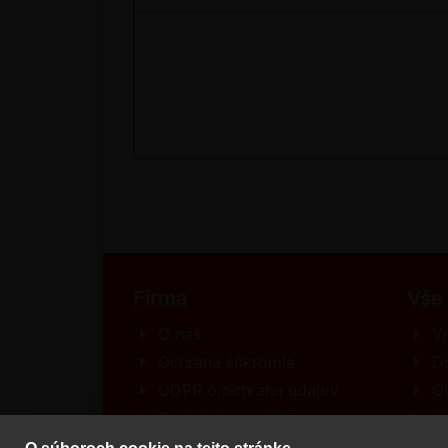
Firma
Vše
O nás
Vr
Ochrana súkromia
D
GDPR o ochrana údajov
O
Podmínky použitia
In
Kontakt
R