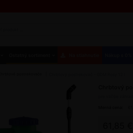
Ostatný sortiment
Na stiahnutie
Nákup s 0%
Chrbtové postrekovače
Chrbtový postrekovač - GDM Rosy 12 l
Chrbtový po
pre väčšie záhr
Merná cena:
61
61,85 