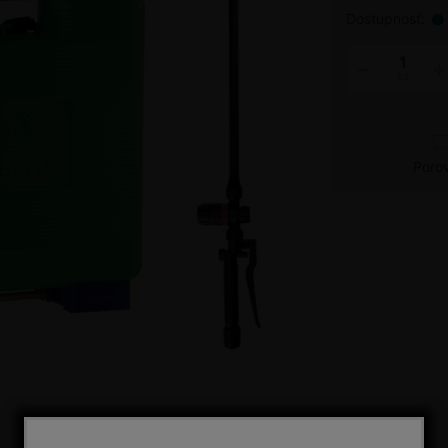
Dostupnosť:
ks
Poro