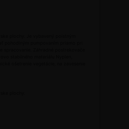
rske plochy. Je vybavený poistným
avať pohodlným pumpovaním priamo pri
ne spracovanie. Záhradné postrekovače
ovo stabilného materiálu Nyplen,
cké ošetrenie vegetácie, na zavesenie
ske plochy.