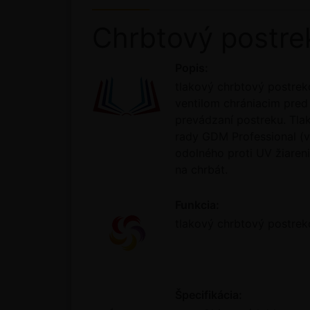
Chrbtový postre
Popis:
tlakový chrbtový postrek
ventilom chrániacim pred
prevádzaní postreku. Tla
rady GDM Professional (v
odolného proti UV žiaren
na chrbát.
Funkcia:
tlakový chrbtový postrek
Špecifikácia: