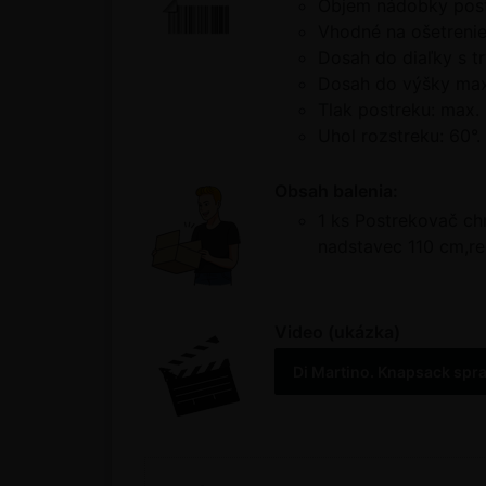
Objem nádobky postr
Vhodné na ošetrenie
Dosah do diaľky s t
Dosah do výšky max
Tlak postreku: max. 
Uhol rozstreku: 60°.
Obsah balenia:
1 ks Postrekovač chr
nadstavec 110 cm,reg
Video (ukázka)
Di Martino. Knapsack spra