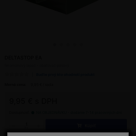
DELTASTOP EA
feromónový lapač - obaľovač pásový
Buďte prvý kto ohodnotí produkt
Merná cena:
9,95 € / sada
9,95 € s DPH
Dostupnosť:
NA OBJEDNÁVKU - dodanie 7-14 pracovných dní
Kúpiť
ks