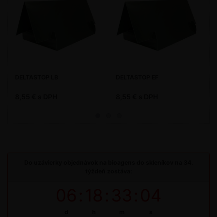
DELTASTOP LB
DELTASTOP EF
8,55 € s DPH
8,55 € s DPH
Do uzávierky objednávok na bioagens do skleníkov na 34.
týždeň zostáva:
06
:
18
:
33
:
04
d
h
m
s