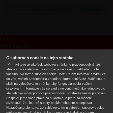
Termínová uzávierka: piatok, 14. 08. 2026, do 09:00 hodín
Firma
Vše o nákupu
Kontakt
O súboroch cookie na tejto stránke
Pri návšteve akejkoľvek webovej stránky je pravdepodobné, že
Mgr. Lenka Žáčková
stránka získa alebo uloží informácie na vašom prehliadači, a to
OCHRANA ROSTLIN
väčšinou vo forme súborov cookie. Môžu to byť informácie týkajúce
+420 608 748 548
sa vás, vašich preferencií a zariadení, ktoré používate. Väčšinou to
slúži na vylepšovanie stránky, aby fungovala podľa vašich
www.ochranarostlin.cz
očakávaní. Informácie vás spravidla neidentifikujú ako jednotlivcov,
ale celkovo môžu pomôcť prispôsobovať prostredie vašim potrebám.
Rešpektujeme vaše právo na súkromie, a preto sa môžete
rozhodnúť, že niektoré súbory cookie nebudete akceptovať.
Nezabúdajte ale na to, že zablokovaním niektorých súborov cookie
môžete ovplyvniť, ako stránka funguje a aké služby sú vám