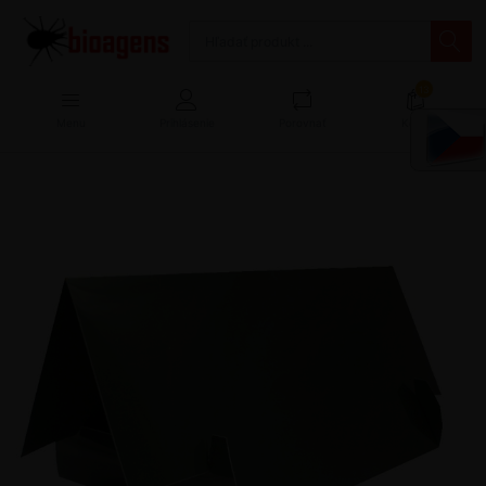
13
Menu
Prihlásenie
Porovnať
Košík