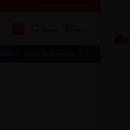
AKTUÁLNE INFORMÁCIE
13
Porovnať
Nákupný
Produkty
košík
 DPH
ZRUŠIŤ OBJEDNÁVKU
Kontakty