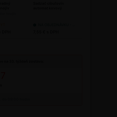
radný
Sadzač cibuľovín
hnojív
automat kovový
átor hnojív
PYT
NA OBJEDNÁVKU - dodanie 7-14 pracovných dní
s DPH
7,55 € s DPH
v na 33. týždeň zostáva:
17
s
6, do 09:00 hodín