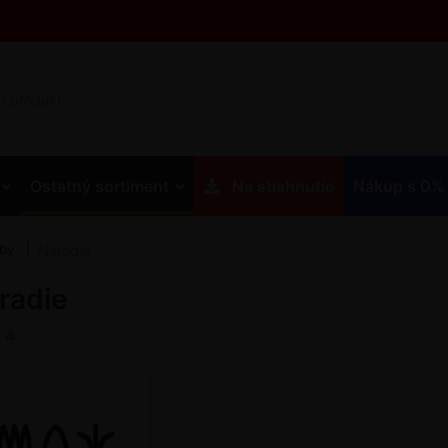
Ostatný sortiment
Na stiahnutie
Nákup s 0%
eby
Náradie
radie
z
4