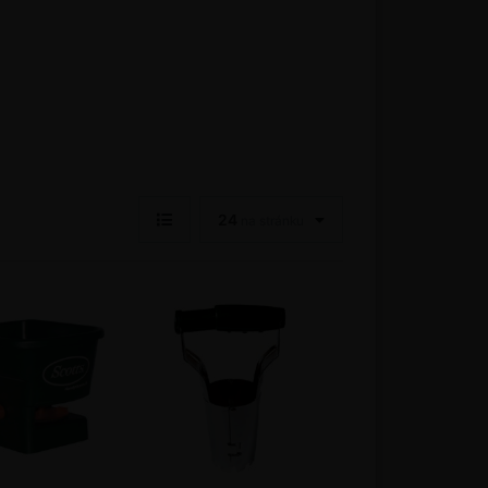
24
na stránku