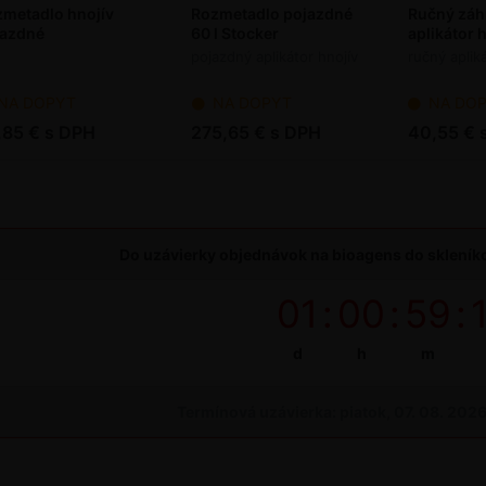
metadlo hnojív
Rozmetadlo pojazdné
Ručný záh
jazdné
60 l Stocker
aplikátor 
pojazdný aplikátor hnojív
ručný aplik
NA DOPYT
NA DOPYT
NA DO
,85 € s DPH
275,65 € s DPH
40,55 € 
Do uzávierky objednávok na bioagens do skleníko
01
:
00
:
59
:
d
h
m
Termínová uzávierka: piatok, 07. 08. 202