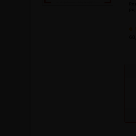
Roz
po
68