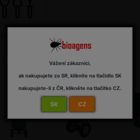
Ostatné náradie
Vážení zákazníci,
Názov: A do Z
adené podľa
ak nakupujete zo SR, kliknite na tlačidlo SK
nakupujete-li z ČR, klikněte na tlačítko CZ.
SK
CZ