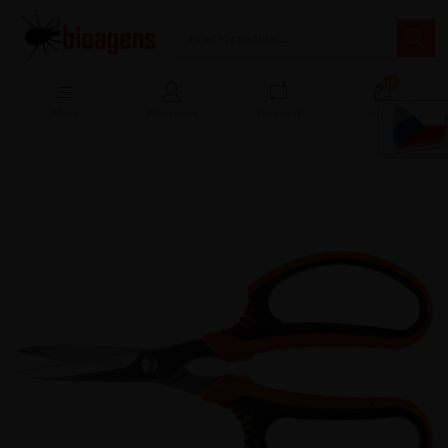
13
Menu
Prihlásenie
Porovnať
Košík