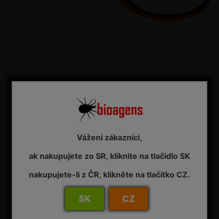
Nožnice kvetinárske 17 cm Stocker
kvetinárske nožnice
Buďte prvý kto ohodnotí produkt
Merná cena:
10,85 € / 1 ks
Vážení zákazníci,
10,85 € s DPH
ak nakupujete zo SR, kliknite na tlačidlo SK
Dostupnosť:
NA OBJEDNÁVKU - dodanie 7-14 pracovných dní
nakupujete-li z ČR, klikněte na tlačítko CZ.
Kúpiť
SK
CZ