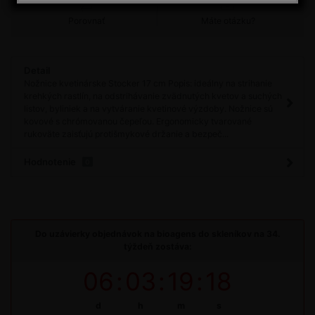
Porovnať
Máte otázku?
Detail
Nožnice kvetinárske Stocker 17 cm Popis: ideálny na strihanie
krehkých rastlín, na odstrihávanie zvädnutých kvetov a suchých
listov, byliniek a na vytváranie kvetinové výzdoby. Nožnice sú
kovové s chrómovanou čepeľou. Ergonomicky tvarované
rukoväte zaisťujú protišmykové držanie a bezpeč...
Hodnotenie
0
Do uzávierky objednávok na bioagens do skleníkov na 34.
týždeň zostáva:
06
:
03
:
19
:
18
d
h
m
s