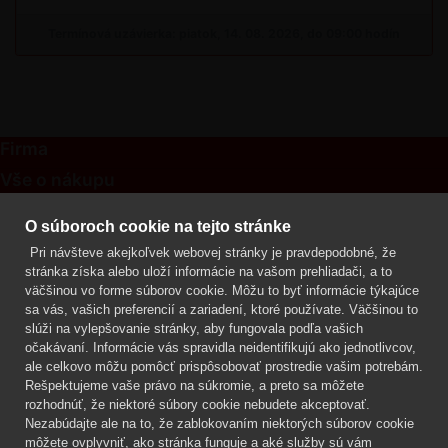
Termínová uzávierka: piatok, 14. 08. 2026, do 09:00 hodín
Firma
Vše o nákupu
Kontakt
O súboroch cookie na tejto stránke
Pri návšteve akejkoľvek webovej stránky je pravdepodobné, že
Mgr. Lenka Žáčková
stránka získa alebo uloží informácie na vašom prehliadači, a to
OCHRANA ROSTLIN
väčšinou vo forme súborov cookie. Môžu to byť informácie týkajúce
+420 608 748 548
sa vás, vašich preferencií a zariadení, ktoré používate. Väčšinou to
slúži na vylepšovanie stránky, aby fungovala podľa vašich
www.ochranarostlin.cz
očakávaní. Informácie vás spravidla neidentifikujú ako jednotlivcov,
ale celkovo môžu pomôcť prispôsobovať prostredie vašim potrebám.
Rešpektujeme vaše právo na súkromie, a preto sa môžete
rozhodnúť, že niektoré súbory cookie nebudete akceptovať.
Nezabúdajte ale na to, že zablokovaním niektorých súborov cookie
môžete ovplyvniť, ako stránka funguje a aké služby sú vám