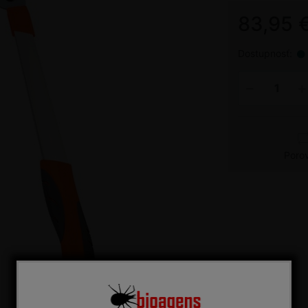
83,95 
Dostupnosť:
Poro