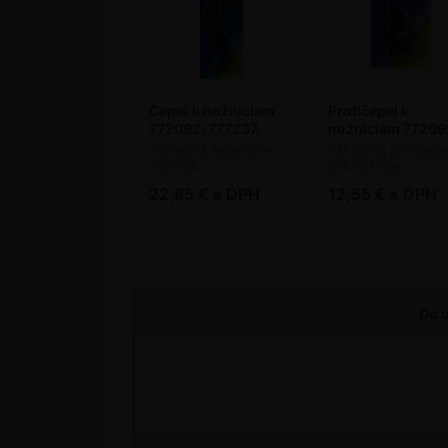
Čepeľ k nožniciam
Protičepel k
772092, 777237,
nožniciam 77209
777238 Stocker
777237, 777238
náhradná čepeľ pre
náhradná protičepe
Stocker
nožnice
pre nožnice
22,85 € s DPH
12,55 € s DPH
Do u