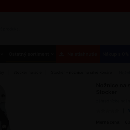
Ostatný sortiment
Na stiahnutie
Nákup s 0%
eby
Stocker náradie
Stocker - nožnice na silné konáre
Nožni
Nožnice na 
Stocker
záhradnícke nožni
B
Merná cena:
83