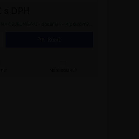
€ s DPH
NA OBJEDNÁVKU - dodanie 7-14 pracovných dní
Kúpiť
vnať
Máte otázku?