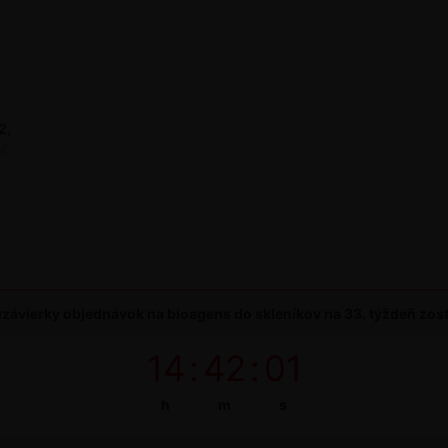
2,
ľ
závierky objednávok na bioagens do skleníkov na 33. týždeň zos
14
:
42
:
00
h
m
s