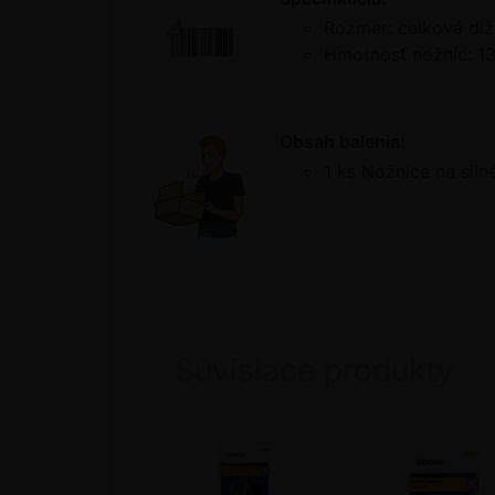
Rozmer: celková dĺž
Hmotnosť nožníc: 13
Obsah balenia:
1 ks Nožnice na sil
Súvisiace produkty