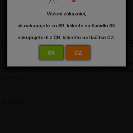
Vážení zákazníci,
ak nakupujete zo SR, kliknite na tlačidlo SK
nakupujete-li z ČR, klikněte na tlačítko CZ.
é konáre dorazové Stock
SK
CZ
rov do priemeru 40 mm. Vysoko kvalitné nožnice na využiti
ce sú oceľové a majú tvrdú chrómovanú čepeľ. Ergonomick
bezpečný úchyt.
lné konáre.