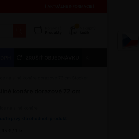
AKTUÁLNE INFORMÁCIE
13
Porovnať
Nákupný
Produkty
košík
 DPH
ZRUŠIŤ OBJEDNÁVKU
Kontakty
ce na silné konáre dorazové 72 cm Stocker
silné konáre dorazové 72 cm
ce na silné konáre
uďte prvý kto ohodnotí produkt
,95 € / 1 ks