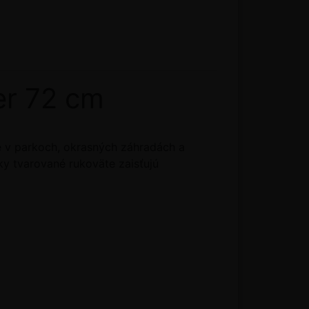
er 72 cm
e v parkoch, okrasných záhradách a
y tvarované rukoväte zaisťujú