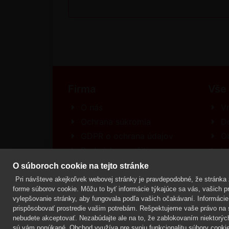
Firma
Vše
O nás
Vr
Ochrana súkromia
D
GDPR o ochrana údajov
O
Podmínky použitia
In
Kontakt
R
O súboroch cookie na tejto stránke
Pri návšteve akejkoľvek webovej stránky je pravdepodobné, že stránka z
forme súborov cookie. Môžu to byť informácie týkajúce sa vás, vašich pre
vylepšovanie stránky, aby fungovala podľa vašich očakávaní. Informácie 
Mgr. Lenka Žáčková,
OCHRANA ROSTLIN
prispôsobovať prostredie vašim potrebám. Rešpektujeme vaše právo na s
nebudete akceptovať. Nezabúdajte ale na to, že zablokovaním niektorýc
sú vám ponúkané. Obchod využíva pre svoju funkcionalitu súbory cookie,