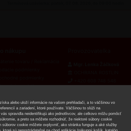
Termínová uzávierka: piatok, 07. 08. 2026, do 09:00 hodín
 o nákupu
Provozovatelka
átenie tovaru / Reklamácia
Mgr. Lenka Žáčková
odacie podmienky
OCHRANA ROSTLIN
bchodné podmienky
+420 608 748 548
formácie o platbe
www.ochranarostlin.cz
eklamačný poriadok
íska alebo uloží informácie na vašom prehliadači, a to väčšinou vo
ferencií a zariadení, ktoré používate. Väčšinou to slúži na
vás spravidla neidentifikujú ako jednotlivcov, ale celkovo môžu pomôcť
Copyr
úkromie, a preto sa môžete rozhodnúť, že niektoré súbory cookie
h súborov cookie môžete ovplyvniť, ako stránka funguje a aké služby
 ktoré sú nepostrádateľné na chod aplikácie (nákupný košík, katalóg