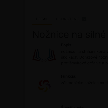
DETAIL
HODNOTENIE
0
Nožnice na siln
Popis:
nožnice na strihani koná
škôlkach. Dorazové nožni
protišmykové držanie a 
Funkcia:
záhradnícke nožnice na si
Špecifikácia: