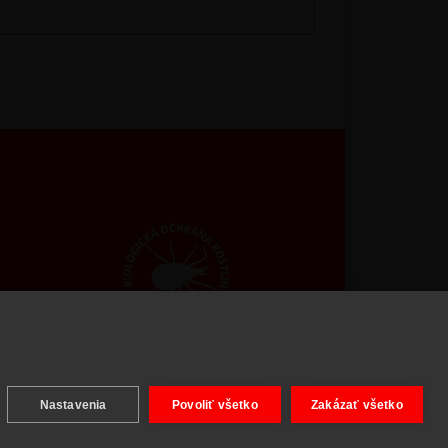
ight © 2026 BIOAGENS - biologická ochrana rastlín.
Nastavenia
Povoliť všetko
Zakázať všetko