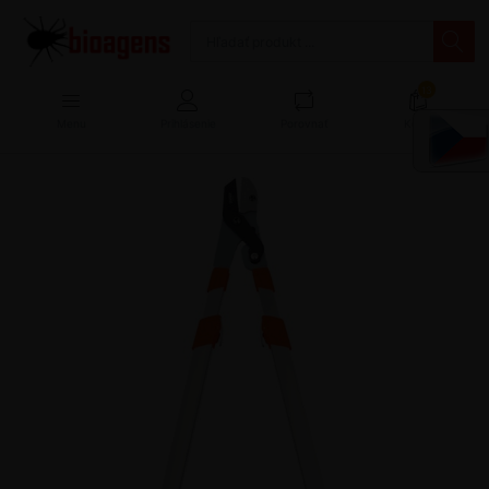
13
Menu
Prihlásenie
Porovnať
Košík