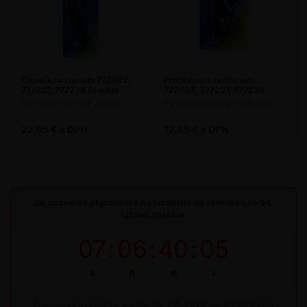
Čepeľ k nožniciam 772092,
Protičepel k nožniciam
777237, 777238 Stocker
772092, 777237, 777238
Stocker
náhradná čepeľ pre nožnice
náhradná protičepeľ pre nožnice
22,85 € s DPH
12,55 € s DPH
Do uzávierky objednávok na bioagens do skleníkov na 34.
týždeň zostáva:
07
:
06
:
40
:
05
d
h
m
s
Termínová uzávierka: piatok, 14. 08. 2026, do 09:00 hodín