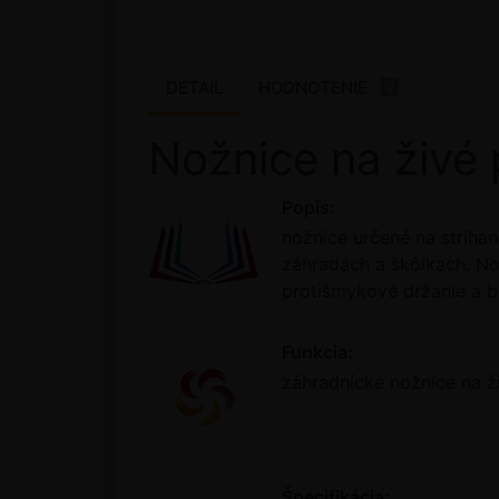
DETAIL
HODNOTENIE
0
Nožnice na živé 
Popis:
nožnice určené na strihan
záhradách a škôlkach. No
protišmykové držanie a 
Funkcia:
záhradnícke nožnice na ži
Špecifikácia: