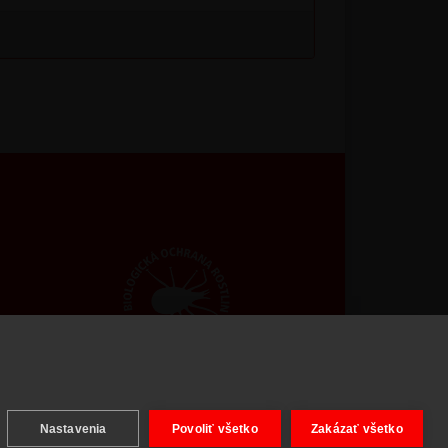
ight © 2026 BIOAGENS - biologická ochrana rastlín.
Nastavenia
Povoliť všetko
Zakázať všetko