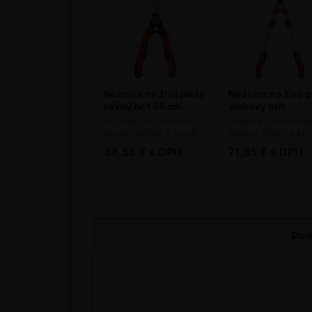
Nožnice na živé ploty
Nožnice na živé p
rovný brit 55 cm
vlnkový brit
Stocker
teleskopické 72-
nožnice na strihanie a
nožnice na strihani
cm Stocker
úpravu kríkov a krovín
úpravu kríkov a kro
48,55 € s DPH
71,85 € s DPH
Do u