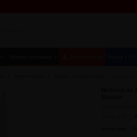
Ostatný sortiment
Na stiahnutie
Nákup s 0%
eby
Stocker náradie
Stocker - nožnice na ploty
Nožnice na ž
Nožnice na ž
Stocker
nožnice na striha
B
Merná cena:
68