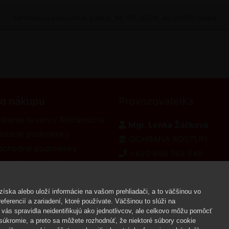
Termínová uzávierka: piatok, 14. 08. 2026, do 09:00 hodín
 o nákupu
Provozovatelka
átenie tovaru / Reklamácia
Mgr. Lenka Žáčková
odacie podmienky
OCHRANA ROSTLIN
bchodné podmienky
+420 608 748 548
formácie o platbe
www.ochranarostlin.cz
eklamačný poriadok
íska alebo uloží informácie na vašom prehliadači, a to väčšinou vo
ferencií a zariadení, ktoré používate. Väčšinou to slúži na
vás spravidla neidentifikujú ako jednotlivcov, ale celkovo môžu pomôcť
Copyr
úkromie, a preto sa môžete rozhodnúť, že niektoré súbory cookie