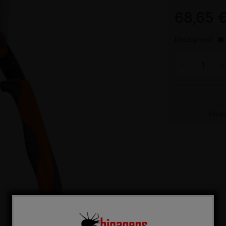
68,65 
Dostupnosť:
Poro