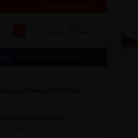
AKTUÁLNE INFORMÁCIE
13
Porovnať
Nákupný
Produkty
košík
 DPH
ZRUŠIŤ OBJEDNÁVKU
Kontakty
ivé ploty vlnkový brit 55 cm Stocker
ivé ploty vlnkový brit 55 cm
nie a úpravu kríkov a krovín
uďte prvý kto ohodnotí produkt
,65 € / 1 ks