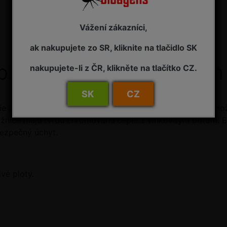
Vážení zákazníci,
ak nakupujete zo SR, kliknite na tlačidlo SK
ploty vlnkový brit 55 cm
nakupujete-li z ČR, klikněte na tlačítko CZ.
SK
CZ
ie živého plotu, úpravu kríkov a krovín. Vysoko kvalitné n
žnice majú tvrdú chrómovanú čepeľ s vlnkovitým britom. 
bezpečný úchyt.
vé ploty.