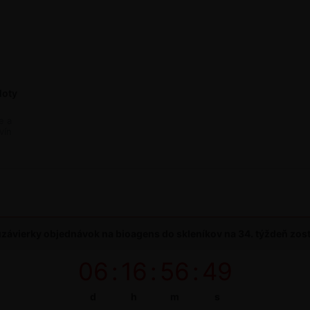
loty
87
e a
vín
závierky objednávok na bioagens do skleníkov na 34. týždeň zos
06
:
16
:
56
:
48
d
h
m
s