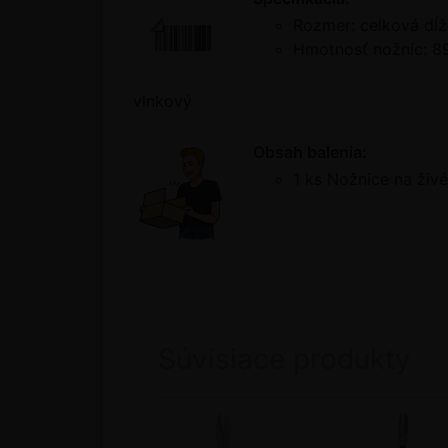
Rozmer: celková dĺž
Hmotnosť nožníc: 8
vlnkový
Obsah balenia:
1 ks Nožnice na živé
Súvisiace produkty