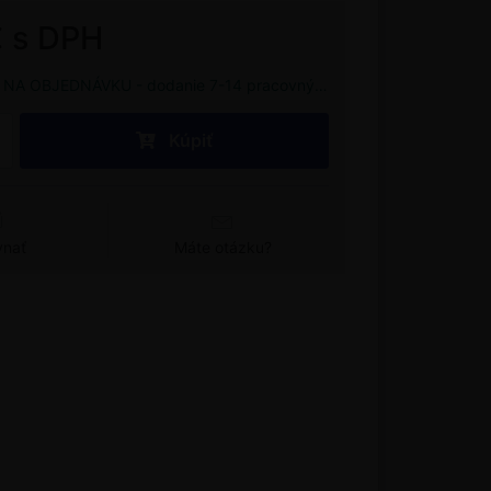
€ s DPH
NA OBJEDNÁVKU - dodanie 7-14 pracovných dní
Kúpiť
vnať
Máte otázku?