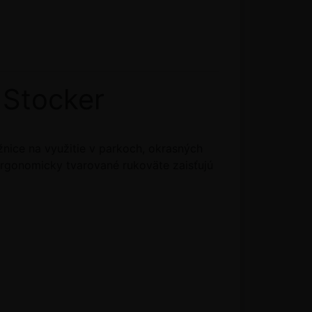
 Stocker
ožnice na využitie v parkoch, okrasných
Ergonomicky tvarované rukoväte zaisťujú