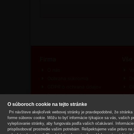
Firma
Vše
O nás
Vr
Ochrana súkromia
D
GDPR o ochrana údajov
O
Podmínky použitia
In
Kontakt
R
O súboroch cookie na tejto stránke
Pri návšteve akejkoľvek webovej stránky je pravdepodobné, že stránka z
forme súborov cookie. Môžu to byť informácie týkajúce sa vás, vašich pre
vylepšovanie stránky, aby fungovala podľa vašich očakávaní. Informácie 
Mgr. Lenka Žáčková,
OCHRANA ROSTLIN
prispôsobovať prostredie vašim potrebám. Rešpektujeme vaše právo na s