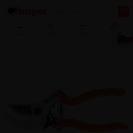
13
Menu
Prihlásenie
Porovnať
Košík