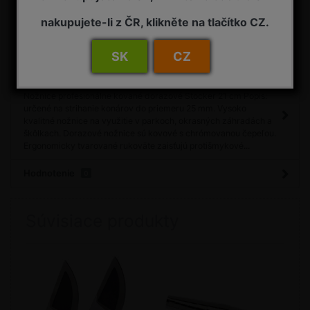
nakupujete-li z ČR, klikněte na tlačítko CZ.
Porovnať
Máte otázku?
SK
CZ
Detail
Nožnice profesionálne kované dorazové Stocker 21 cm Popis:
určené na strihanie konárov do priemeru 25 mm. Vysoko
kvalitné nožnice na využitie v parkoch, okrasných záhradách a
škôlkach. Dorazové nožnice sú kovové s chrómovanou čepeľou.
Ergonomicky tvarované rukoväte zaisťujú protišmykové...
Hodnotenie
0
Súvisiace produkty