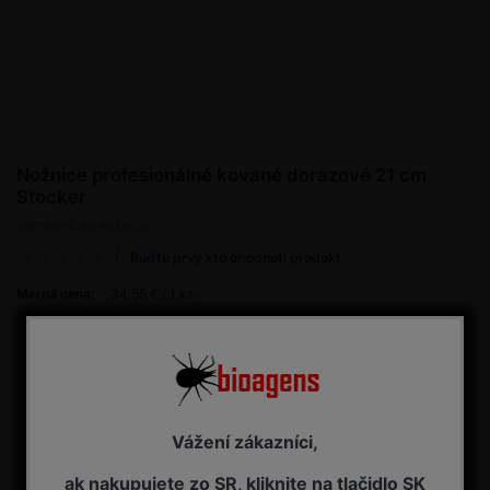
Nožnice profesionálné kované dorazové 21 cm
Stocker
záhradnícke nožnice
Buďte prvý kto ohodnotí produkt
Merná cena:
34,55 € / 1 ks
34,55 € s DPH
Dostupnosť:
NA OBJEDNÁVKU - dodanie 7-14 pracovných dní
Vážení zákazníci,
Kúpiť
ak nakupujete zo SR, kliknite na tlačidlo SK