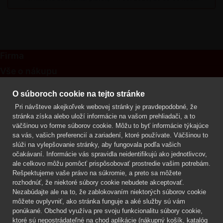
Firma
Vše o nákupu
Kontakt
O súboroch cookie na tejto stránke
Pri návšteve akejkoľvek webovej stránky je pravdepodobné, že
Mgr. Lenka Žáčková
stránka získa alebo uloží informácie na vašom prehliadači, a to
OCHRANA ROSTLIN
väčšinou vo forme súborov cookie. Môžu to byť informácie týkajúce
+420 608 748 548
sa vás, vašich preferencií a zariadení, ktoré používate. Väčšinou to
slúži na vylepšovanie stránky, aby fungovala podľa vašich
www.ochranarostlin.cz
očakávaní. Informácie vás spravidla neidentifikujú ako jednotlivcov,
ale celkovo môžu pomôcť prispôsobovať prostredie vašim potrebám.
Rešpektujeme vaše právo na súkromie, a preto sa môžete
rozhodnúť, že niektoré súbory cookie nebudete akceptovať.
Nezabúdajte ale na to, že zablokovaním niektorých súborov cookie
môžete ovplyvniť, ako stránka funguje a aké služby sú vám
ponúkané. Obchod využíva pre svoju funkcionalitu súbory cookie,
ktoré sú nepostrádateľné na chod aplikácie (nákupný košík, katalóg