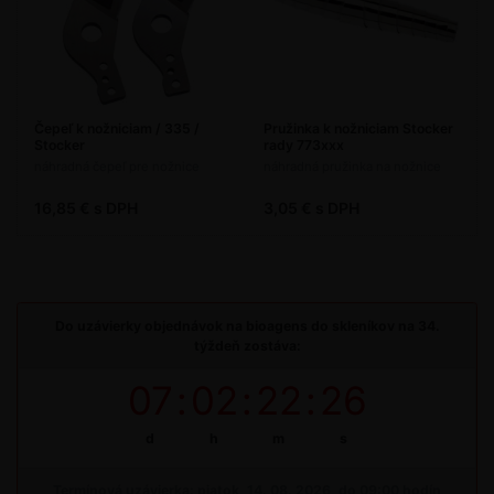
Čepeľ k nožniciam / 335 /
Pružinka k nožniciam Stocker
Stocker
rady 773xxx
náhradná čepeľ pre nožnice
náhradná pružinka na nožnice
16,85 € s DPH
3,05 € s DPH
Do uzávierky objednávok na bioagens do skleníkov na 34.
týždeň zostáva:
07
:
02
:
22
:
26
d
h
m
s
Termínová uzávierka: piatok, 14. 08. 2026, do 09:00 hodín