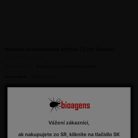
Nožnice profesionálné strižné 22 cm Stocker
záhradnícke nožnice
Buďte prvý kto ohodnotí produkt
Merná cena:
36,55 € / 1 ks
36,55 € s DPH
Dostupnosť:
NA OBJEDNÁVKU - dodanie 7-14 pracovných dní
Kúpiť
Vážení zákazníci,
ak nakupujete zo SR, kliknite na tlačidlo SK