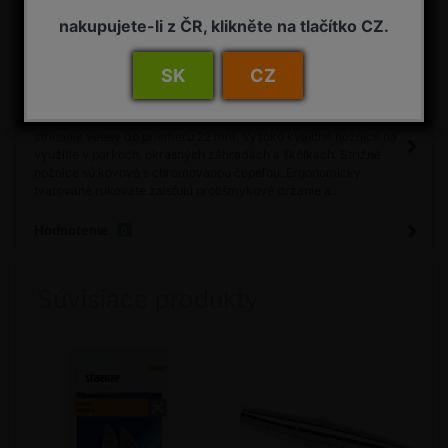
nakupujete-li z ČR, klikněte na tlačítko CZ.
Porovnať
Máte otázku?
SK
CZ
Detail
Nožnice profesionálne strižné Stocker 22 cm Popis: určené na
strihanie vetiev do priemeru 22 mm. Vysoko kvalitné nožnice na
využitie v parkoch, okrasných záhradách a škôlkach. Strižné
nožnice sú kovové s chrómovanou čepeľou. Ergonomicky
tvarované rukoväte zaisťujú protišmykové držanie a...
Hodnotenie
0
Súvisiace produkty