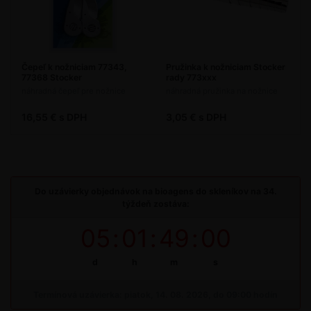
Čepeľ k nožniciam 77343,
Pružinka k nožniciam Stocker
77368 Stocker
rady 773xxx
náhradná čepeľ pre nožnice
náhradná pružinka na nožnice
16,55 € s DPH
3,05 € s DPH
Do uzávierky objednávok na bioagens do skleníkov na 34.
týždeň zostáva:
05
:
01
:
49
:
00
d
h
m
s
Termínová uzávierka: piatok, 14. 08. 2026, do 09:00 hodín