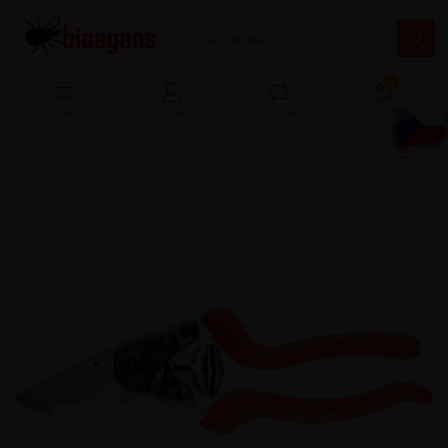
13
Menu
Prihlásenie
Porovnať
Košík