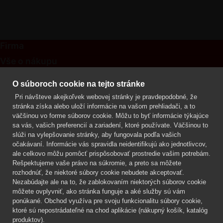
Firma
Vše o nákupu
Kontakt
O súboroch cookie na tejto stránke
Pri návšteve akejkoľvek webovej stránky je pravdepodobné, že
Mgr. Lenka Žáčková
stránka získa alebo uloží informácie na vašom prehliadači, a to
OCHRANA ROSTLIN
väčšinou vo forme súborov cookie. Môžu to byť informácie týkajúce
+420 608 748 548
sa vás, vašich preferencií a zariadení, ktoré používate. Väčšinou to
slúži na vylepšovanie stránky, aby fungovala podľa vašich
www.ochranarostlin.cz
očakávaní. Informácie vás spravidla neidentifikujú ako jednotlivcov,
ale celkovo môžu pomôcť prispôsobovať prostredie vašim potrebám.
Rešpektujeme vaše právo na súkromie, a preto sa môžete
rozhodnúť, že niektoré súbory cookie nebudete akceptovať.
Nezabúdajte ale na to, že zablokovaním niektorých súborov cookie
môžete ovplyvniť, ako stránka funguje a aké služby sú vám
ponúkané. Obchod využíva pre svoju funkcionalitu súbory cookie,
ktoré sú nepostrádateľné na chod aplikácie (nákupný košík, katalóg
produktov).