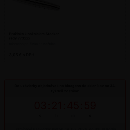
Pružinka k nožniciam Stocker
rady 773xxx
náhradná pružinka na nožnice
3,05 € s DPH
Do uzávierky objednávok na bioagens do skleníkov na 34.
týždeň zostáva:
03
:
21
:
45
:
59
d
h
m
s
Termínová uzávierka: piatok, 14. 08. 2026, do 09:00 hodín