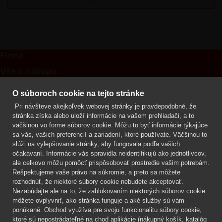
Firma
Vše o nákupu
Kontakt
O súboroch cookie na tejto stránke
Pri návšteve akejkoľvek webovej stránky je pravdepodobné, že
Mgr. Lenka Žáčková
stránka získa alebo uloží informácie na vašom prehliadači, a to
OCHRANA ROSTLIN
väčšinou vo forme súborov cookie. Môžu to byť informácie týkajúce
+420 608 748 548
sa vás, vašich preferencií a zariadení, ktoré používate. Väčšinou to
slúži na vylepšovanie stránky, aby fungovala podľa vašich
www.ochranarostlin.cz
očakávaní. Informácie vás spravidla neidentifikujú ako jednotlivcov,
ale celkovo môžu pomôcť prispôsobovať prostredie vašim potrebám.
Rešpektujeme vaše právo na súkromie, a preto sa môžete
rozhodnúť, že niektoré súbory cookie nebudete akceptovať.
Nezabúdajte ale na to, že zablokovaním niektorých súborov cookie
môžete ovplyvniť, ako stránka funguje a aké služby sú vám
ponúkané. Obchod využíva pre svoju funkcionalitu súbory cookie,
ktoré sú nepostrádateľné na chod aplikácie (nákupný košík, katalóg