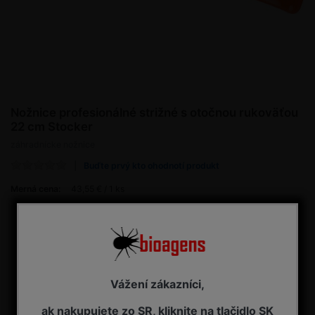
Nožnice profesionálné strižné s otočnou rukoväťou
22 cm Stocker
záhradnícke nožnice
Buďte prvý kto ohodnotí produkt
Merná cena:
43,55 € / 1 ks
43,55 € s DPH
Dostupnosť:
NA OBJEDNÁVKU - dodanie 7-14 pracovných dní
Vážení zákazníci,
Kúpiť
ak nakupujete zo SR, kliknite na tlačidlo SK