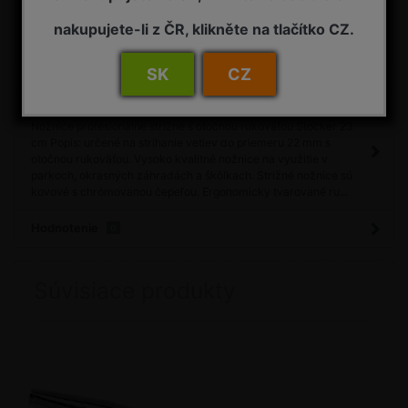
nakupujete-li z ČR, klikněte na tlačítko CZ.
Porovnať
Máte otázku?
SK
CZ
Detail
Nožnice profesionálne strižné s otočnou rukoväťou Stocker 23
cm Popis: určené na strihanie vetiev do priemeru 22 mm s
otočnou rukoväťou. Vysoko kvalitné nožnice na využitie v
parkoch, okrasných záhradách a škôlkach. Strižné nožnice sú
kovové s chrómovanou čepeľou. Ergonomicky tvarované ru...
Hodnotenie
0
Súvisiace produkty