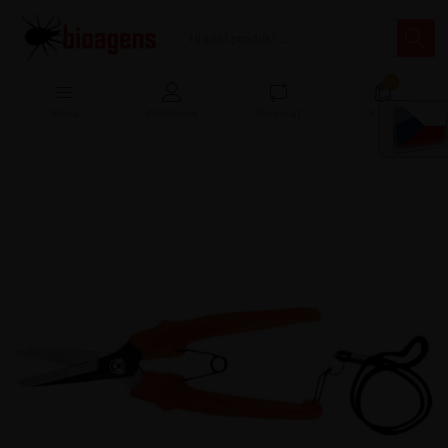
13
Menu
Prihlásenie
Porovnať
Košík