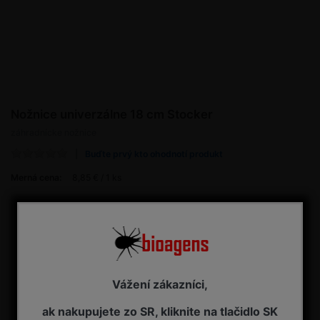
Nožnice univerzálne 18 cm Stocker
záhradnícke nožnice
Buďte prvý kto ohodnotí produkt
Merná cena:
8,85 € / 1 ks
8,85 € s DPH
Dostupnosť:
NA OBJEDNÁVKU - dodanie 7-14 pracovných dní
Kúpiť
Vážení zákazníci,
ak nakupujete zo SR, kliknite na tlačidlo SK