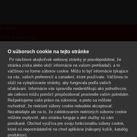
Firma
Vše o nákupu
Kontakt
O súboroch cookie na tejto stránke
Pri návšteve akejkoľvek webovej stránky je pravdepodobné, že
Mgr. Lenka Žáčková
stránka získa alebo uloží informácie na vašom prehliadači, a to
OCHRANA ROSTLIN
väčšinou vo forme súborov cookie. Môžu to byť informácie týkajúce
+420 608 748 548
sa vás, vašich preferencií a zariadení, ktoré používate. Väčšinou to
slúži na vylepšovanie stránky, aby fungovala podľa vašich
www.ochranarostlin.cz
očakávaní. Informácie vás spravidla neidentifikujú ako jednotlivcov,
ale celkovo môžu pomôcť prispôsobovať prostredie vašim potrebám.
Rešpektujeme vaše právo na súkromie, a preto sa môžete
rozhodnúť, že niektoré súbory cookie nebudete akceptovať.
Nezabúdajte ale na to, že zablokovaním niektorých súborov cookie
môžete ovplyvniť, ako stránka funguje a aké služby sú vám
ponúkané. Obchod využíva pre svoju funkcionalitu súbory cookie,
ktoré sú nepostrádateľné na chod aplikácie (nákupný košík, katalóg
produktov).