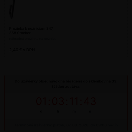
Pružinka k nožniciam 347,
358 Stocker
náhradná pružinka na nožnice
2,40 € s DPH
Do uzávierky objednávok na bioagens do skleníkov na 33.
týždeň zostáva:
01
:
03
:
11
:
43
d
h
m
s
Termínová uzávierka: piatok, 07. 08. 2026, do 09:00 hodín