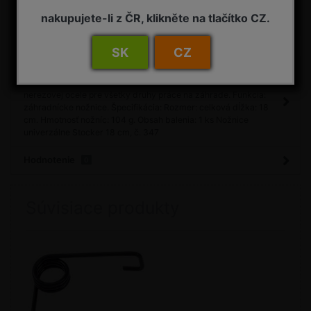
nakupujete-li z ČR, klikněte na tlačítko CZ.
Porovnať
Máte otázku?
SK
CZ
Detail
Nožnice univerzálne Stocker 18 cm Popis: záhradné nožnice z
nerezovej ocele pre všetky druhy práce na záhrade. Funkcia:
záhradnícke nožnice. Špecifikácia: Rozmer: celková dĺžka: 18
cm. Hmotnosť nožníc: 104 g. Obsah balenia: 1 ks Nožnice
univerzálne Stocker 18 cm, č. 347
Hodnotenie
0
Súvisiace produkty