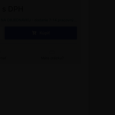
€ s DPH
NA OBJEDNÁVKU - dodanie 7-14 pracovných dní
Kúpiť
vnať
Máte otázku?