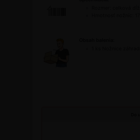
Rozmer: celková dĺž
Hmotnosť nožníc: 17
Obsah balenia:
1 ks Nožnice záhrad
Do u