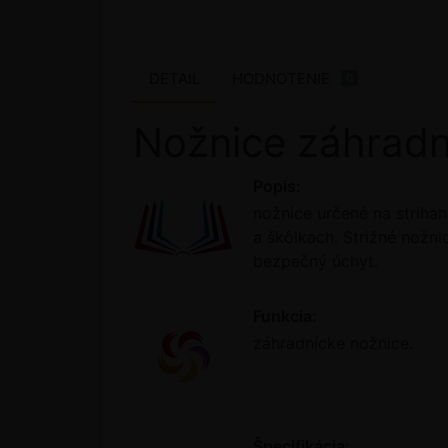
DETAIL
HODNOTENIE
0
Nožnice záhradn
Popis:
nožnice určené na striha
a škôlkach. Strižné nožn
bezpečný úchyt.
Funkcia:
záhradnícke nožnice.
Špecifikácia: