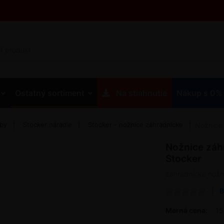
Ostatný sortiment
Na stiahnutie
Nákup s 0%
eby
Stocker náradie
Stocker - nožnice záhradnícke
Nožnice 
Nožnice záh
Stocker
záhradnícke nožn
B
Merná cena:
15