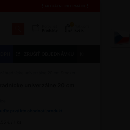
AKTUÁLNE INFORMÁCIE
13
Porovnať
Nákupný
Produkty
košík
 DPH
ZRUŠIŤ OBJEDNÁVKU
Kontakty
záhradnícke univerzálne 20 cm Stocker
radnícke univerzálne 20 cm
ice
uďte prvý kto ohodnotí produkt
,55 € / 1 ks