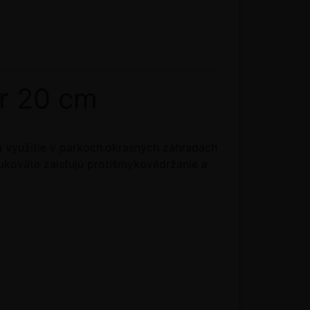
er 20 cm
a využitie v parkoch,okrasných záhradách
ukoväte zaisťujú protišmykovédržanie a