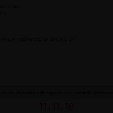
ka: 20 cm.
2 g.
nícke univerzálne Stocker 20 cm, č. 371
závierky objednávok na bioagens do skleníkov na 33. týždeň zos
11
:
11
:
19