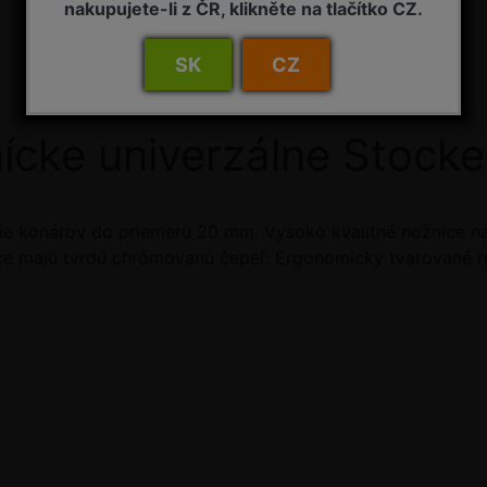
nakupujete-li z ČR, klikněte na tlačítko CZ.
SK
CZ
ícke univerzálne Stock
nie konárov do priemeru 20 mm. Vysoko kvalitné nožnice n
ice majú tvrdú chrómovanú čepeľ. Ergonomicky tvarované r