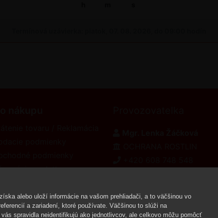
h
m
s
Termínová uzávierka: piatok, 07. 08. 2026, do 09:00 hodín
 o nákupu
Provozovatelka
átenie tovaru / Reklamácia
Mgr. Lenka Žáčková
odacie podmienky
OCHRANA ROSTLIN
bchodné podmienky
+420 608 748 548
formácie o platbe
www.ochranarostlin.cz
eklamačný poriadok
íska alebo uloží informácie na vašom prehliadači, a to väčšinou vo
ferencií a zariadení, ktoré používate. Väčšinou to slúži na
vás spravidla neidentifikujú ako jednotlivcov, ale celkovo môžu pomôcť