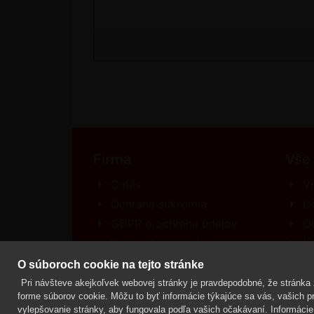
Firma
Vše
O nás
Vr
Ochrana súkromia
D
GDPR o ochrana údajov
O
Podmínky použitia
In
Kontakt
R
O súboroch cookie na tejto stránke
Pri návšteve akejkoľvek webovej stránky je pravdepodobné, že stránka z
forme súborov cookie. Môžu to byť informácie týkajúce sa vás, vašich pre
vylepšovanie stránky, aby fungovala podľa vašich očakávaní. Informácie 