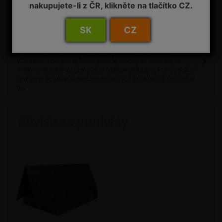
nakupujete-li z ČR, klikněte na tlačítko CZ.
SK
CZ
Detail
FEROMÓNOVÝ ODPARNÍK CO - náhradný feromónový odparník
pre lapač, na signalizáciu výskytu ploskáčik pagaštanový
(Cameraria ohridella) Pôsobenie: feromóny sú laboratórne
implementované do gumových nosičov (teliesok), ktoré zaisťujú
rovnomerné odparovanie feromónových atraktantov cieľového
h...
Súvisiace produkty