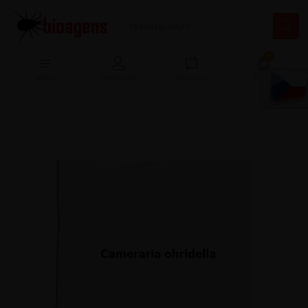
13
Menu
Prihlásenie
Porovnať
Košík