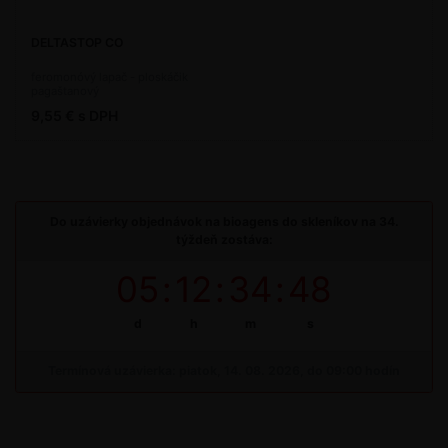
DELTASTOP CO
feromonóvý lapač - ploskáčik
pagaštanový
9,55 € s DPH
Do uzávierky objednávok na bioagens do skleníkov na 34.
týždeň zostáva:
05
:
12
:
34
:
48
d
h
m
s
Termínová uzávierka: piatok, 14. 08. 2026, do 09:00 hodín