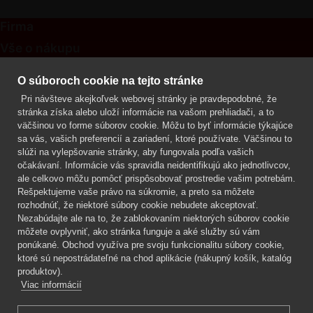
Firma
Vše o nákupu
Kontakt
O súboroch cookie na tejto stránke
Pri návšteve akejkoľvek webovej stránky je pravdepodobné, že
Mgr. Lenka Žáčková
stránka získa alebo uloží informácie na vašom prehliadači, a to
OCHRANA ROSTLIN
väčšinou vo forme súborov cookie. Môžu to byť informácie týkajúce
+420 608 748 548
sa vás, vašich preferencií a zariadení, ktoré používate. Väčšinou to
slúži na vylepšovanie stránky, aby fungovala podľa vašich
www.ochranarostlin.cz
očakávaní. Informácie vás spravidla neidentifikujú ako jednotlivcov,
ale celkovo môžu pomôcť prispôsobovať prostredie vašim potrebám.
Rešpektujeme vaše právo na súkromie, a preto sa môžete
rozhodnúť, že niektoré súbory cookie nebudete akceptovať.
Nezabúdajte ale na to, že zablokovaním niektorých súborov cookie
môžete ovplyvniť, ako stránka funguje a aké služby sú vám
ponúkané. Obchod využíva pre svoju funkcionalitu súbory cookie,
ktoré sú nepostrádateľné na chod aplikácie (nákupný košík, katalóg
produktov).
Viac informácií