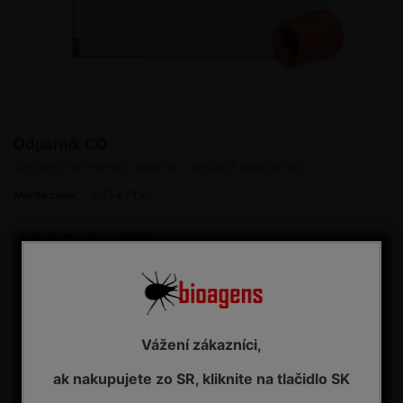
Odparník CO
Náhradný feromónový odparník - ploskáčik pagaštanový
Merná cena:
2,95 € / 1 ks
2,95 € s DPH
Dostupnosť:
NA DOPYT
Kúpiť
ks
Vážení zákazníci,
ak nakupujete zo SR, kliknite na tlačidlo SK
Porovnať
Máte otázku?