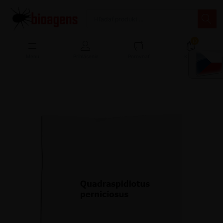
13
Menu
Prihlásenie
Porovnať
Košík