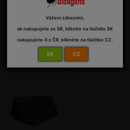
Vážení zákazníci,
Detail
FEROMÓNOVÝ ODPARNÍK QP - náhradný feromónový odparník
ak nakupujete zo SR, kliknite na tlačidlo SK
pre lapač, na signalizáciu výskytu štítenka zhoubná
(Quadraspidiotus perniciosus) Pôsobenie: feromóny sú
nakupujete-li z ČR, klikněte na tlačítko CZ.
laboratórne implementované do gumových nosičov (teliesok),
ktoré zaisťujú rovnomerné odparovanie feromónových
atraktantov cieľovéh...
SK
CZ
Súvisiace produkty