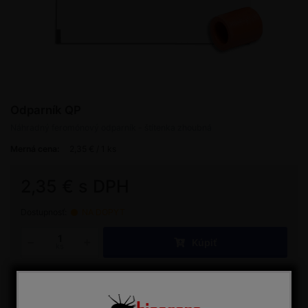
Odparník QP
Náhradný feromónový odparník - štítenka zhoubná
Merná cena:
2,35 € / 1 ks
2,35 € s DPH
Dostupnosť:
NA DOPYT
Kúpiť
ks
Porovnať
Máte otázku?