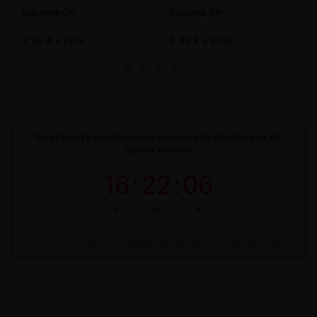
Odparník CM
Odparník CP
2,35 € s DPH
2,35 € s DPH
Do uzávierky objednávok na bioagens do skleníkov na 33.
týždeň zostáva:
16
:
22
:
06
h
m
s
Termínová uzávierka: piatok, 07. 08. 2026, do 09:00 hodín