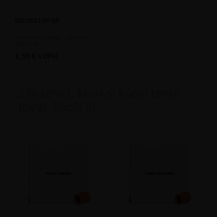
DELTASTOP QP
feromónový lapač - štítenka
zhoubná
8,55 € s DPH
Zákazníci, ktorí si kúpili tento
tovar, kúpili aj