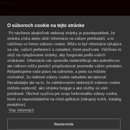
Firma
Vše o nákupu
Kontakt
O súboroch cookie na tejto stránke
Pri návšteve akejkoľvek webovej stránky je pravdepodobné, že
Mgr. Lenka Žáčková
stránka získa alebo uloží informácie na vašom prehliadači, a to
OCHRANA ROSTLIN
väčšinou vo forme súborov cookie. Môžu to byť informácie týkajúce
+420 608 748 548
sa vás, vašich preferencií a zariadení, ktoré používate. Väčšinou to
slúži na vylepšovanie stránky, aby fungovala podľa vašich
www.ochranarostlin.cz
očakávaní. Informácie vás spravidla neidentifikujú ako jednotlivcov,
ale celkovo môžu pomôcť prispôsobovať prostredie vašim potrebám.
Rešpektujeme vaše právo na súkromie, a preto sa môžete
rozhodnúť, že niektoré súbory cookie nebudete akceptovať.
Nezabúdajte ale na to, že zablokovaním niektorých súborov cookie
môžete ovplyvniť, ako stránka funguje a aké služby sú vám
ponúkané. Obchod využíva pre svoju funkcionalitu súbory cookie,
ktoré sú nepostrádateľné na chod aplikácie (nákupný košík, katalóg
produktov).
Viac informácií
Nastavenia
Mgr. Lenka Žáčková,
OCHRANA ROSTLIN