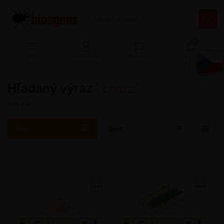
13
Menu
Prihlásenie
Porovnať
Košík
Hľadaný výraz '
'
chrúst
1-4
z
4
Filtr
Sort