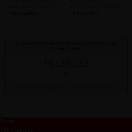
SKLADOM U DODÁVATEĽA - dodanie 2-7 pracovných dní
SKLADOM U DODÁVATEĽA - dodanie 2-7 pracovných dní
11,55 € s DPH
45,65 € s DPH
Do uzávierky objednávok na bioagens do skleníkov na 33.
týždeň zostáva:
19
:
39
:
32
h
m
s
Termínová uzávierka: piatok, 07. 08. 2026, do 09:00 hodín
Firma
Vše o nákupu