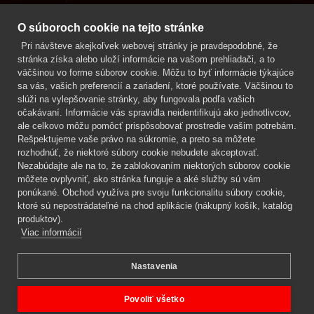
Kontakt
O súboroch cookie na tejto stránke
Pri návšteve akejkoľvek webovej stránky je pravdepodobné, že
Mgr. Lenka Žáčková
stránka získa alebo uloží informácie na vašom prehliadači, a to
OCHRANA ROSTLIN
väčšinou vo forme súborov cookie. Môžu to byť informácie týkajúce
+420 608 748 548
sa vás, vašich preferencií a zariadení, ktoré používate. Väčšinou to
slúži na vylepšovanie stránky, aby fungovala podľa vašich
www.ochranarostlin.cz
očakávaní. Informácie vás spravidla neidentifikujú ako jednotlivcov,
ale celkovo môžu pomôcť prispôsobovať prostredie vašim potrebám.
Rešpektujeme vaše právo na súkromie, a preto sa môžete
rozhodnúť, že niektoré súbory cookie nebudete akceptovať.
Nezabúdajte ale na to, že zablokovaním niektorých súborov cookie
môžete ovplyvniť, ako stránka funguje a aké služby sú vám
ponúkané. Obchod využíva pre svoju funkcionalitu súbory cookie,
ktoré sú nepostrádateľné na chod aplikácie (nákupný košík, katalóg
produktov).
Viac informácií
Nastavenia
Mgr. Lenka Žáčková,
OCHRANA ROSTLIN
Copyright © 2026 BIOAGENS - biologická ochrana rastlín.
Povoliť všetko