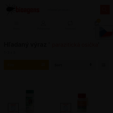
13
Menu
Prihlásenie
Porovnať
Košík
Hľadaný výraz '
'
parazitická osička
1-3
z
3
Filtr
Sort