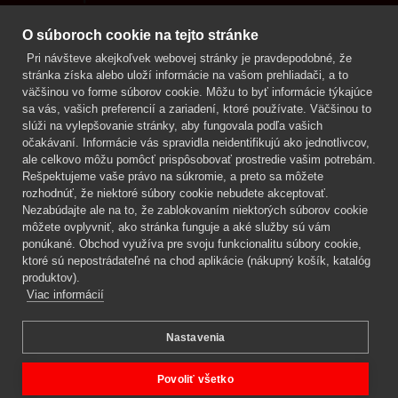
Kontakt
O súboroch cookie na tejto stránke
Pri návšteve akejkoľvek webovej stránky je pravdepodobné, že
Mgr. Lenka Žáčková
stránka získa alebo uloží informácie na vašom prehliadači, a to
OCHRANA ROSTLIN
väčšinou vo forme súborov cookie. Môžu to byť informácie týkajúce
+420 608 748 548
sa vás, vašich preferencií a zariadení, ktoré používate. Väčšinou to
slúži na vylepšovanie stránky, aby fungovala podľa vašich
www.ochranarostlin.cz
očakávaní. Informácie vás spravidla neidentifikujú ako jednotlivcov,
ale celkovo môžu pomôcť prispôsobovať prostredie vašim potrebám.
Rešpektujeme vaše právo na súkromie, a preto sa môžete
rozhodnúť, že niektoré súbory cookie nebudete akceptovať.
Nezabúdajte ale na to, že zablokovaním niektorých súborov cookie
môžete ovplyvniť, ako stránka funguje a aké služby sú vám
ponúkané. Obchod využíva pre svoju funkcionalitu súbory cookie,
ktoré sú nepostrádateľné na chod aplikácie (nákupný košík, katalóg
produktov).
Viac informácií
Nastavenia
Mgr. Lenka Žáčková,
OCHRANA ROSTLIN
Copyright © 2026 BIOAGENS - biologická ochrana rastlín.
Povoliť všetko