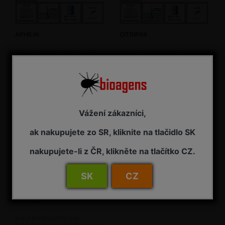
APHILIN
CITRIPAR
Parazitická osička proti voškám
Parazitická osička proti červcom
ve skleníku (bioagens)
(bioagens)
14 dní (viď Termín dodania)
14 dní (viď Termín dodania)
126,55 € s DPH
178,65 € s DPH
Vážení zákazníci,
ak nakupujete zo SR, kliknite na tlačidlo SK
nakupujete-li z ČR, klikněte na tlačítko CZ.
SK
CZ
MIRICAL
Dravá ploštica proti více
škůdcům do skleníku (bioagens)