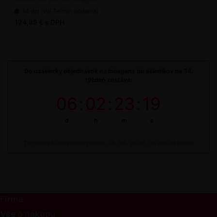
14 dní (viď Termín dodania)
124,85 € s DPH
Do uzávierky objednávok na bioagens do skleníkov na 34.
týždeň zostáva:
06
:
02
:
23
:
18
d
h
m
s
Termínová uzávierka: piatok, 14. 08. 2026, do 09:00 hodín
Firma
Vše o nákupu