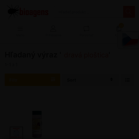
13
Menu
Prihlásenie
Porovnať
Košík
Hľadaný výraz '
'
dravá ploštica
1-1
z
1
Filtr
Sort