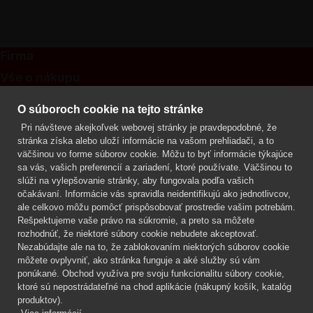
Firma
Vše o nákupu
Kontakt
O súboroch cookie na tejto stránke
Pri návšteve akejkoľvek webovej stránky je pravdepodobné, že
Mgr. Lenka Žáčková
stránka získa alebo uloží informácie na vašom prehliadači, a to
OCHRANA ROSTLIN
väčšinou vo forme súborov cookie. Môžu to byť informácie týkajúce
+420 608 748 548
sa vás, vašich preferencií a zariadení, ktoré používate. Väčšinou to
slúži na vylepšovanie stránky, aby fungovala podľa vašich
www.ochranarostlin.cz
očakávaní. Informácie vás spravidla neidentifikujú ako jednotlivcov,
ale celkovo môžu pomôcť prispôsobovať prostredie vašim potrebám.
Rešpektujeme vaše právo na súkromie, a preto sa môžete
rozhodnúť, že niektoré súbory cookie nebudete akceptovať.
Nezabúdajte ale na to, že zablokovaním niektorých súborov cookie
môžete ovplyvniť, ako stránka funguje a aké služby sú vám
ponúkané. Obchod využíva pre svoju funkcionalitu súbory cookie,
ktoré sú nepostrádateľné na chod aplikácie (nákupný košík, katalóg
produktov).