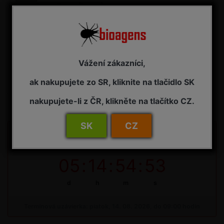
THRIPOR
dravá ploštica proti strapkám
(bioagens)
Vážení zákazníci,
14 dní (viď Termín dodania)
ak nakupujete zo SR, kliknite na tlačidlo SK
90,55 € s DPH
nakupujete-li z ČR, klikněte na tlačítko CZ.
SK
CZ
Do uzávierky objednávok na bioagens do skleníkov na 34.
týždeň zostáva:
05
:
14
:
54
:
53
d
h
m
s
Termínová uzávierka: piatok, 14. 08. 2026, do 09:00 hodín