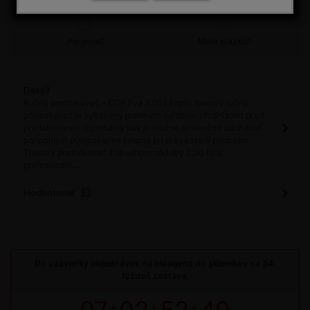
Porovnať
Máte otázku?
Detail
Ručný postrekovač - GDP Eva 2,00 l Popis: tlakový ručný
postrekovač je vybavený poistným ventilom chrániacim pred
pretlakovaním. Optimálny tlak je možné priebežne udržiavať
pohodlným pumpovaním priamo pri prevádzaní postreku.
Tlakový postrekovač s obsahom nádoby 2,00 litra,
profesionáln...
Hodnotenie
0
Do uzávierky objednávok na bioagens do skleníkov na 34.
týždeň zostáva: