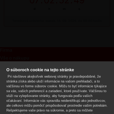
07
:
02
:
52
:
49
d
h
m
s
Termínová uzávierka: piatok, 14. 08. 2026, do 09:00 hodín
Firma
Vše o nákupu
Kontakt
O súboroch cookie na tejto stránke
Pri návšteve akejkoľvek webovej stránky je pravdepodobné, že
Mgr. Lenka Žáčková
stránka získa alebo uloží informácie na vašom prehliadači, a to
OCHRANA ROSTLIN
väčšinou vo forme súborov cookie. Môžu to byť informácie týkajúce
+420 608 748 548
sa vás, vašich preferencií a zariadení, ktoré používate. Väčšinou to
slúži na vylepšovanie stránky, aby fungovala podľa vašich
www.ochranarostlin.cz
očakávaní. Informácie vás spravidla neidentifikujú ako jednotlivcov,
ale celkovo môžu pomôcť prispôsobovať prostredie vašim potrebám.
Rešpektujeme vaše právo na súkromie, a preto sa môžete