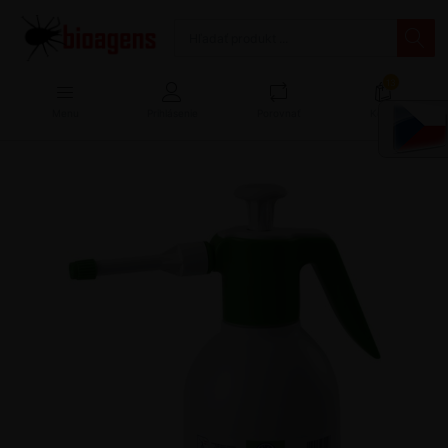
13
Menu
Prihlásenie
Porovnať
Košík