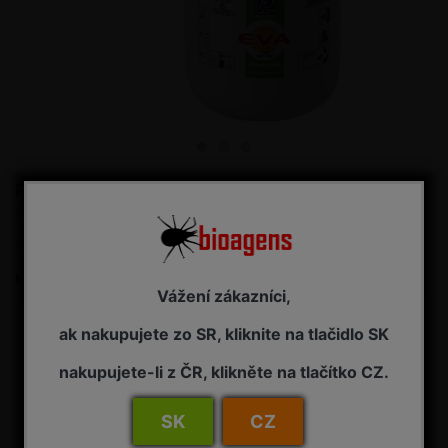
Ručný postrekovač - GDP Eva 2 l
Tlakový ručný postrekovač
Buďte prvý kto ohodnotí produkt
Merná cena:
13,95 € / 1 ks
Vážení zákazníci,
13,95 € s DPH
ak nakupujete zo SR, kliknite na tlačidlo SK
nakupujete-li z ČR, klikněte na tlačítko CZ.
Dostupnosť:
NA OBJEDNÁVKU - dodanie 7-14 pracovných dní
Kúpiť
SK
CZ
ks