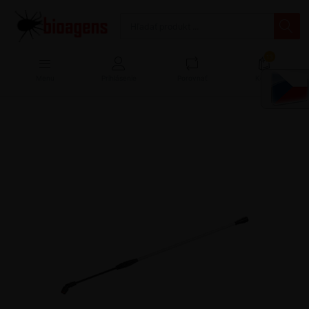
13
Menu
Prihlásenie
Porovnať
Košík