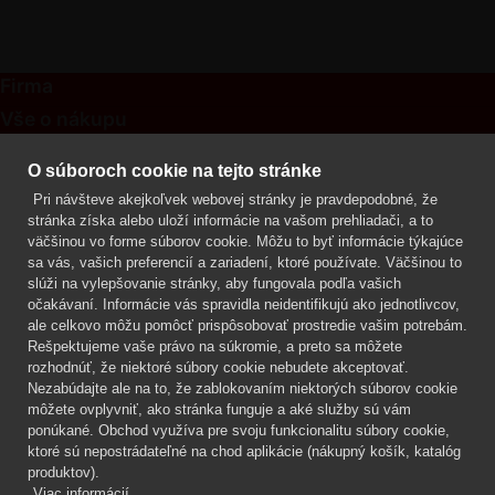
Firma
Vše o nákupu
Kontakt
O súboroch cookie na tejto stránke
Pri návšteve akejkoľvek webovej stránky je pravdepodobné, že
Mgr. Lenka Žáčková
stránka získa alebo uloží informácie na vašom prehliadači, a to
OCHRANA ROSTLIN
väčšinou vo forme súborov cookie. Môžu to byť informácie týkajúce
+420 608 748 548
sa vás, vašich preferencií a zariadení, ktoré používate. Väčšinou to
slúži na vylepšovanie stránky, aby fungovala podľa vašich
www.ochranarostlin.cz
očakávaní. Informácie vás spravidla neidentifikujú ako jednotlivcov,
ale celkovo môžu pomôcť prispôsobovať prostredie vašim potrebám.
Rešpektujeme vaše právo na súkromie, a preto sa môžete
rozhodnúť, že niektoré súbory cookie nebudete akceptovať.
Nezabúdajte ale na to, že zablokovaním niektorých súborov cookie
môžete ovplyvniť, ako stránka funguje a aké služby sú vám
ponúkané. Obchod využíva pre svoju funkcionalitu súbory cookie,
ktoré sú nepostrádateľné na chod aplikácie (nákupný košík, katalóg
produktov).
Viac informácií