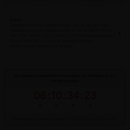
Detail
Teleskopická tyčka k postrekovačom 242/39 Stocker Popis:
teleskopická tyčka k postrekovačom G-258, G-259, G-252, D-
260, 1258, 242/29, 242/32, 242/33, 237/13 Stocker. Vyrobené z
hliníka. Dĺžka 203 cm. Funkcia: telskopická tyčka k
postrekovačom. Špecifikácia: Kompat...
Do uzávierky objednávok na bioagens do skleníkov na 34.
týždeň zostáva:
06
:
10
:
34
:
23
d
h
m
s
Termínová uzávierka: piatok, 14. 08. 2026, do 09:00 hodín