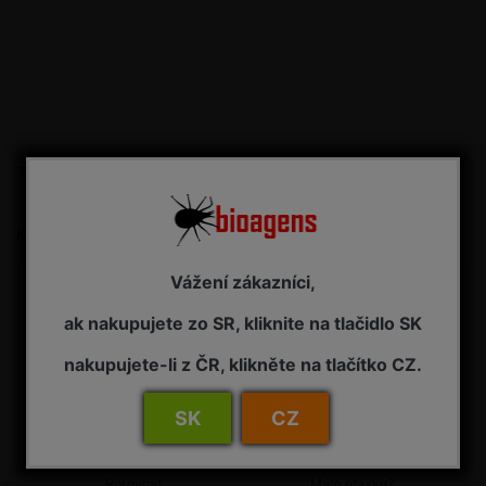
Teleskopická tyčka 242/39 Stocker
Teleskopická tyčka, dĺžka 203 cm
Merná cena:
10,55 € / 1 ks
Vážení zákazníci,
10,55 € s DPH
ak nakupujete zo SR, kliknite na tlačidlo SK
Dostupnosť:
NA OBJEDNÁVKU - dodanie 7-14 pracovných dní
nakupujete-li z ČR, klikněte na tlačítko CZ.
Kúpiť
SK
CZ
Porovnať
Máte otázku?