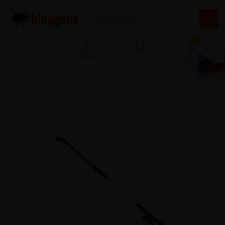
13
Menu
Prihlásenie
Porovnať
Košík