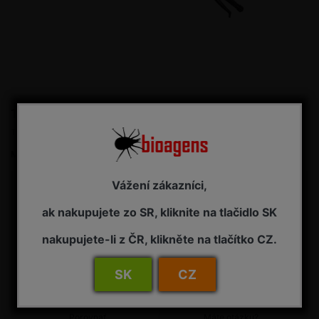
Teleskopická tyčka s rukoväťou 242/40 Stocker
Teleskopická tyčka, dĺžka 180 cm
Merná cena:
22,55 € / 1 ks
Vážení zákazníci,
22,55 € s DPH
ak nakupujete zo SR, kliknite na tlačidlo SK
Dostupnosť:
NA OBJEDNÁVKU - dodanie 7-14 pracovných dní
nakupujete-li z ČR, klikněte na tlačítko CZ.
Kúpiť
SK
CZ
Porovnať
Máte otázku?