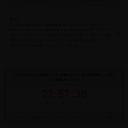
Detail
Teleskopická tyčka s rukoväťou 242/40 Stocker Popis:
teleskopická tyčka s rukoväťou k postrekovačom 77251, 77252,
77253, 77258, 77259 Stocker. Vyrobené zhliníka. Nastaviteľná
dĺžka 180 cm. Váha 280 g. Funkcia: teleskopická tyčka s
rukoväťou k postrekovačom. Špecifikácia:...
Do uzávierky objednávok na bioagens do skleníkov na 33.
týždeň zostáva:
22
:
57
:
38
h
m
s
Termínová uzávierka: piatok, 07. 08. 2026, do 09:00 hodín