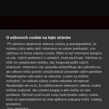
Firma
Vše o nákupu
Kontakt
O súboroch cookie na tejto stránke
Pri návšteve akejkoľvek webovej stránky je pravdepodobné, že
Mgr. Lenka Žáčková
stránka získa alebo uloží informácie na vašom prehliadači, a to
OCHRANA ROSTLIN
väčšinou vo forme súborov cookie. Môžu to byť informácie týkajúce
+420 608 748 548
sa vás, vašich preferencií a zariadení, ktoré používate. Väčšinou to
slúži na vylepšovanie stránky, aby fungovala podľa vašich
www.ochranarostlin.cz
očakávaní. Informácie vás spravidla neidentifikujú ako jednotlivcov,
ale celkovo môžu pomôcť prispôsobovať prostredie vašim potrebám.
Rešpektujeme vaše právo na súkromie, a preto sa môžete
rozhodnúť, že niektoré súbory cookie nebudete akceptovať.
Nezabúdajte ale na to, že zablokovaním niektorých súborov cookie
môžete ovplyvniť, ako stránka funguje a aké služby sú vám
ponúkané. Obchod využíva pre svoju funkcionalitu súbory cookie,
ktoré sú nepostrádateľné na chod aplikácie (nákupný košík, katalóg
produktov).
Viac informácií