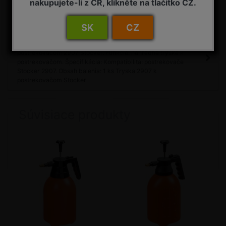
nakupujete-li z ČR, klikněte na tlačítko CZ.
SK
CZ
Detail
Tryska 2907 k postrekovačom Stocker Popis: náhradná tryska k
postrekovačom 2907 Stocker. Funkcia: náhradná tryska k
postrekovačom. Špecifikácia: Kompatibilita: postrekovače
Stocker 2907. Obsah balenia: 1 ks Tryska 2907 k
postrekovačom Stocker
Súvisiace produkty