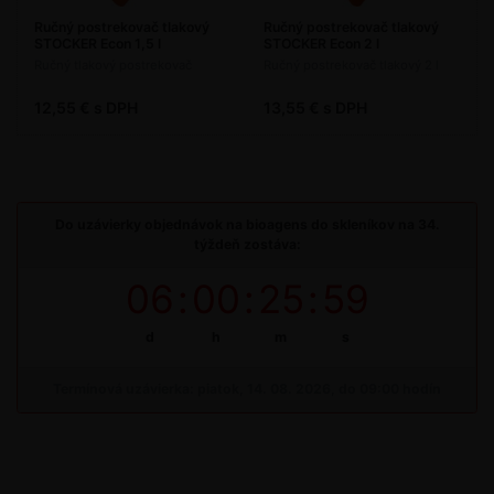
Ručný postrekovač tlakový
Ručný postrekovač tlakový
STOCKER Econ 1,5 l
STOCKER Econ 2 l
Ručný tlakový postrekovač
Ručný postrekovač tlakový 2 l
12,55 € s DPH
13,55 € s DPH
Do uzávierky objednávok na bioagens do skleníkov na 34.
týždeň zostáva:
06
:
00
:
25
:
59
d
h
m
s
Termínová uzávierka: piatok, 14. 08. 2026, do 09:00 hodín