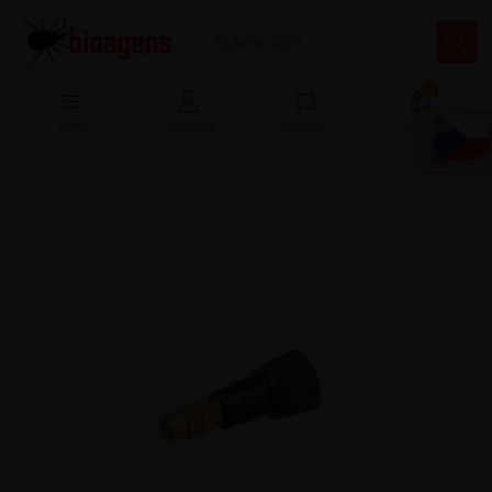
13
Menu
Prihlásenie
Porovnať
Košík