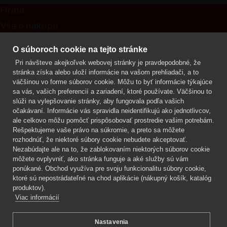
Firma
Vše o nákupu
Kontakt
O súboroch cookie na tejto stránke
Pri návšteve akejkoľvek webovej stránky je pravdepodobné, že
Mgr. Lenka Žáčková
stránka získa alebo uloží informácie na vašom prehliadači, a to
OCHRANA ROSTLIN
väčšinou vo forme súborov cookie. Môžu to byť informácie týkajúce
+420 608 748 548
sa vás, vašich preferencií a zariadení, ktoré používate. Väčšinou to
slúži na vylepšovanie stránky, aby fungovala podľa vašich
www.ochranarostlin.cz
očakávaní. Informácie vás spravidla neidentifikujú ako jednotlivcov,
ale celkovo môžu pomôcť prispôsobovať prostredie vašim potrebám.
Rešpektujeme vaše právo na súkromie, a preto sa môžete
rozhodnúť, že niektoré súbory cookie nebudete akceptovať.
Nezabúdajte ale na to, že zablokovaním niektorých súborov cookie
môžete ovplyvniť, ako stránka funguje a aké služby sú vám
ponúkané. Obchod využíva pre svoju funkcionalitu súbory cookie,
ktoré sú nepostrádateľné na chod aplikácie (nákupný košík, katalóg
produktov).
Viac informácií
Nastavenia