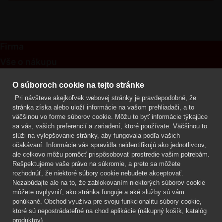
Firma
Vše o nákupu
Kontakt
O súboroch cookie na tejto stránke
Pri návšteve akejkoľvek webovej stránky je pravdepodobné, že
Mgr. Lenka Žáčková
stránka získa alebo uloží informácie na vašom prehliadači, a to
OCHRANA ROSTLIN
väčšinou vo forme súborov cookie. Môžu to byť informácie týkajúce
+420 608 748 548
sa vás, vašich preferencií a zariadení, ktoré používate. Väčšinou to
slúži na vylepšovanie stránky, aby fungovala podľa vašich
www.ochranarostlin.cz
očakávaní. Informácie vás spravidla neidentifikujú ako jednotlivcov,
ale celkovo môžu pomôcť prispôsobovať prostredie vašim potrebám.
Rešpektujeme vaše právo na súkromie, a preto sa môžete
rozhodnúť, že niektoré súbory cookie nebudete akceptovať.
Nezabúdajte ale na to, že zablokovaním niektorých súborov cookie
môžete ovplyvniť, ako stránka funguje a aké služby sú vám
ponúkané. Obchod využíva pre svoju funkcionalitu súbory cookie,
ktoré sú nepostrádateľné na chod aplikácie (nákupný košík, katalóg
produktov).