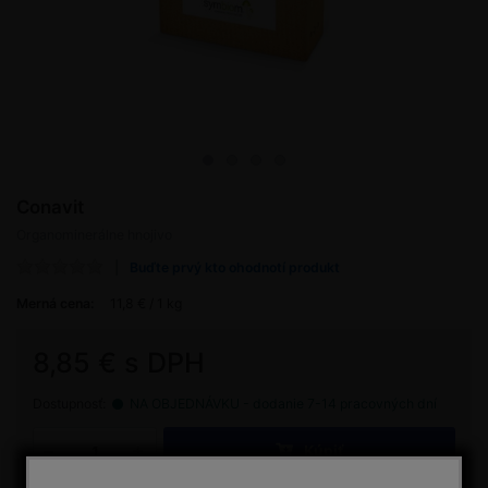
Conavit
Organominerálne hnojivo
Buďte prvý kto ohodnotí produkt
Merná cena:
11,8 € / 1 kg
8,85 € s DPH
Dostupnosť:
NA OBJEDNÁVKU - dodanie 7-14 pracovných dní
Kúpiť