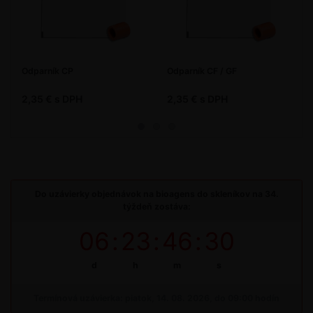
Odparník CP
Odparník CF / GF
2,35 € s DPH
2,35 € s DPH
Do uzávierky objednávok na bioagens do skleníkov na 34.
týždeň zostáva:
06
:
23
:
46
:
29
d
h
m
s
Termínová uzávierka: piatok, 14. 08. 2026, do 09:00 hodín