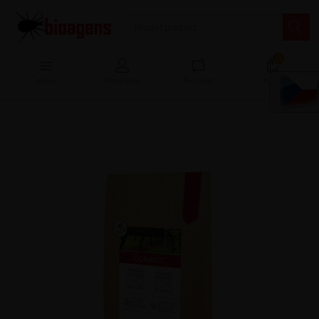
13
Menu
Prihlásenie
Porovnať
Košík