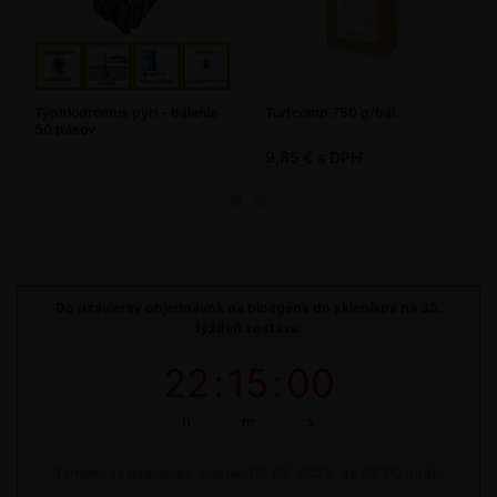
Typhlodromus pyri - balenie
Turfcomp 750 g/bal.
50 pásov
9,85 € s DPH
Do uzávierky objednávok na bioagens do skleníkov na 33.
týždeň zostáva:
22
:
15
:
00
h
m
s
Termínová uzávierka: piatok, 07. 08. 2026, do 09:00 hodín