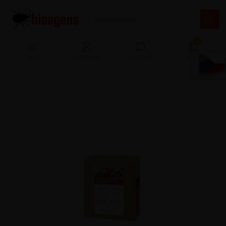
13
Menu
Prihlásenie
Porovnať
Košík