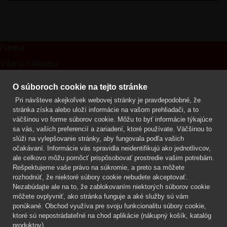
Firma
Vše o nákupu
Kontakt
O súboroch cookie na tejto stránke
Pri návšteve akejkoľvek webovej stránky je pravdepodobné, že
Mgr. Lenka Žáčková
stránka získa alebo uloží informácie na vašom prehliadači, a to
OCHRANA ROSTLIN
väčšinou vo forme súborov cookie. Môžu to byť informácie týkajúce
+420 608 748 548
sa vás, vašich preferencií a zariadení, ktoré používate. Väčšinou to
slúži na vylepšovanie stránky, aby fungovala podľa vašich
www.ochranarostlin.cz
očakávaní. Informácie vás spravidla neidentifikujú ako jednotlivcov,
ale celkovo môžu pomôcť prispôsobovať prostredie vašim potrebám.
Rešpektujeme vaše právo na súkromie, a preto sa môžete
rozhodnúť, že niektoré súbory cookie nebudete akceptovať.
Nezabúdajte ale na to, že zablokovaním niektorých súborov cookie
môžete ovplyvniť, ako stránka funguje a aké služby sú vám
ponúkané. Obchod využíva pre svoju funkcionalitu súbory cookie,
ktoré sú nepostrádateľné na chod aplikácie (nákupný košík, katalóg
produktov).