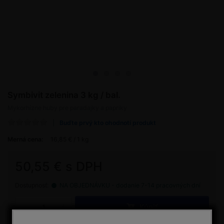
Symbivit zelenina 3 kg / bal.
Mykorhízne huby pre paradajky a papriky
Buďte prvý kto ohodnotí produkt
Merná cena:
16,85 € / 1 kg
50,55 € s DPH
Dostupnosť:
NA OBJEDNÁVKU - dodanie 7-14 pracovných dní
Kúpiť