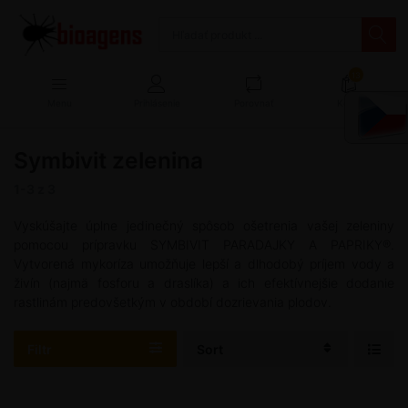
13
Menu
Prihlásenie
Porovnať
Košík
Symbivit zelenina
1-3
z
3
Vyskúšajte úplne jedinečný spôsob ošetrenia vašej zeleniny
pomocou prípravku SYMBIVIT PARADAJKY A PAPRIKY®.
Vytvorená mykoríza umožňuje lepší a dlhodobý príjem vody a
živín (najmä fosforu a draslíka) a ich efektívnejšie dodanie
rastlinám predovšetkým v období dozrievania plodov.
Filtr
Sort