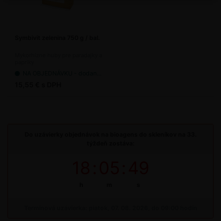
Symbivit zelenina 750 g / bal.
Mykorhízne huby pre paradajky a
papriky
NA OBJEDNÁVKU - dodanie 7-14 pracovných dní
15,55 € s DPH
Do uzávierky objednávok na bioagens do skleníkov na 33.
týždeň zostáva:
18
:
05
:
49
h
m
s
Termínová uzávierka: piatok, 07. 08. 2026, do 09:00 hodín