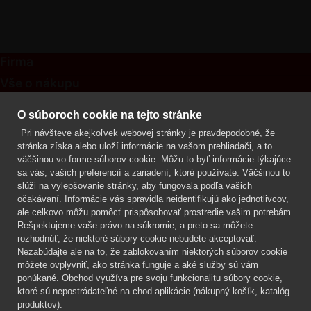
Firma
Vše o nákupu
Kontakt
O súboroch cookie na tejto stránke
Pri návšteve akejkoľvek webovej stránky je pravdepodobné, že
Mgr. Lenka Žáčková
stránka získa alebo uloží informácie na vašom prehliadači, a to
OCHRANA ROSTLIN
väčšinou vo forme súborov cookie. Môžu to byť informácie týkajúce
+420 608 748 548
sa vás, vašich preferencií a zariadení, ktoré používate. Väčšinou to
slúži na vylepšovanie stránky, aby fungovala podľa vašich
www.ochranarostlin.cz
očakávaní. Informácie vás spravidla neidentifikujú ako jednotlivcov,
ale celkovo môžu pomôcť prispôsobovať prostredie vašim potrebám.
Rešpektujeme vaše právo na súkromie, a preto sa môžete
rozhodnúť, že niektoré súbory cookie nebudete akceptovať.
Nezabúdajte ale na to, že zablokovaním niektorých súborov cookie
môžete ovplyvniť, ako stránka funguje a aké služby sú vám
ponúkané. Obchod využíva pre svoju funkcionalitu súbory cookie,
ktoré sú nepostrádateľné na chod aplikácie (nákupný košík, katalóg
produktov).