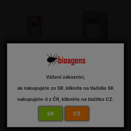
Symbivit zelenina 150 g / bal.
Symbivit zelenina 3 kg / bal.
Mykorhízne huby pre paradajky a
Mykorhízne huby pre paradajky a
papriky
papriky
Vážení zákazníci,
NA OBJEDNÁVKU - dodanie 7-14 pracovných dní
NA OBJEDNÁVKU - dodanie 7-14 pracovných dní
8,55 € s DPH
50,55 € s DPH
ak nakupujete zo SR, kliknite na tlačidlo SK
nakupujete-li z ČR, klikněte na tlačítko CZ.
SK
CZ