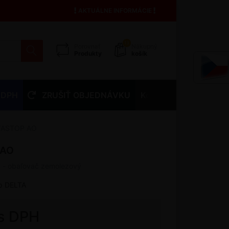
AKTUÁLNE INFORMÁCIE
13
Porovnať
Nákupný
Produkty
košík
 DPH
ZRUŠIŤ OBJEDNÁVKU
Kontakty
TASTOP AO
 AO
 - obaľovač zemolezový
p DELTA
 s DPH