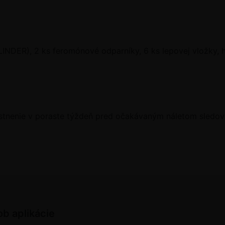
LINDER), 2 ks feromónové odparníky, 6 ks lepovej vložky, h
stnenie v poraste týždeň pred očakávaným náletom sledov
ob aplikácie