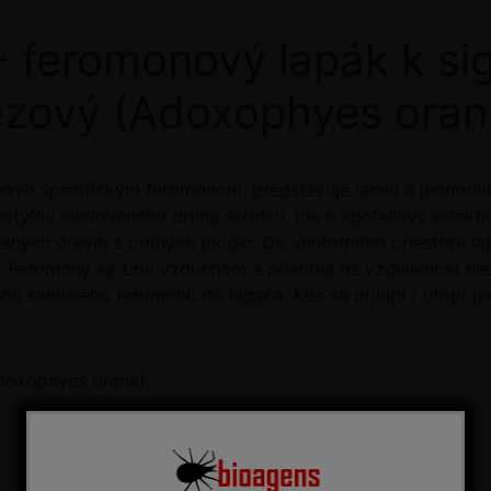
feromonový lapák k sig
zový (Adoxophyes oran
uhovo špecifickým feromónom, predstavuje lacnú a jednoduc
otýľov sledovaného druhu škodcu. Ide o spoľahlivú selektí
ných drevín a poľných plodín. Do vnútorného priestoru l
 Feromóny sa šíria vzduchom a pôsobia na vzdialenosť nie
ou samičieho feromónu do lapača, kde sa prilepí / utopí (p
doxophyes orana).