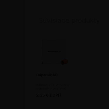
Súvisiace produkty
Odparník AO
náhradný feromónový
odparník - obaľovač
zemolezový
2,35 € s DPH