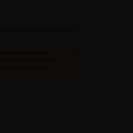
populačnej hustoty, vrcholu letu a
×
vykonať zodpovedajúce
é! Samotný monitoring a
rastu zodpovedajúcim