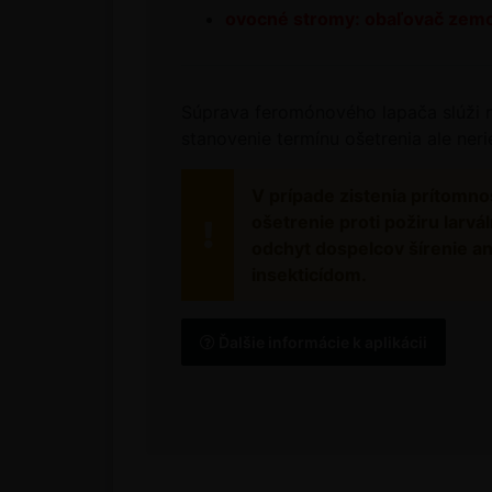
ovocné stromy: obaľovač zemo
Súprava feromónového lapača slúži na
stanovenie termínu ošetrenia ale nerie
V prípade zistenia prítomn
ošetrenie proti požiru larv
odchyt dospelcov šírenie a
insekticídom.
Ďalšie informácie k aplikácii