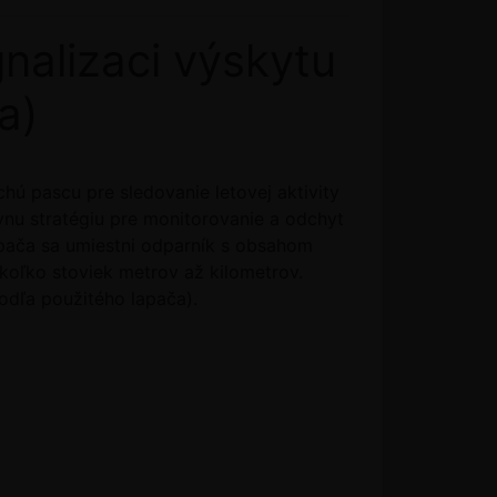
nalizaci výskytu
a)
hú pascu pre sledovanie letovej aktivity
vnu stratégiu pre monitorovanie a odchyt
apača sa umiestni odparník s obsahom
koľko stoviek metrov až kilometrov.
odľa použitého lapača).