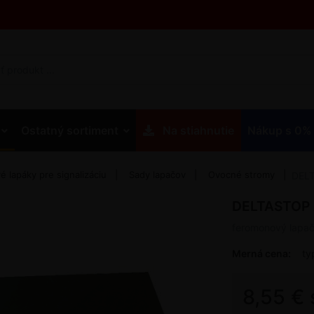
Ostatný sortiment
Na stiahnutie
Nákup s 0%
 lapáky pre signalizáciu
Sady lapačov
Ovocné stromy
DEL
DELTASTOP
feromonový lapač
Merná cena:
ty
8,55 €