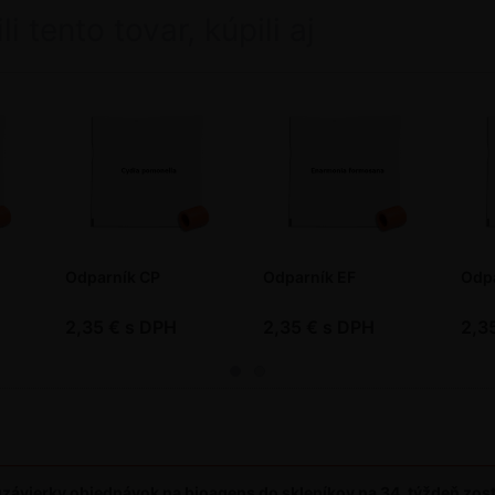
li tento tovar, kúpili aj
Odparník CP
Odparník EF
Odp
2,35 € s DPH
2,35 € s DPH
2,3
závierky objednávok na bioagens do skleníkov na 34. týždeň zos