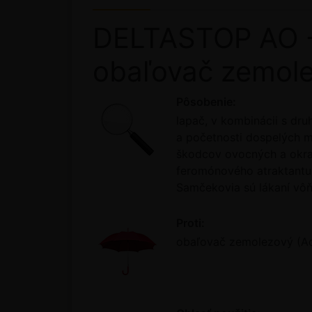
DELTASTOP AO - 
obaľovač zemole
Pôsobenie:
lapač, v kombinácii s dr
a početnosti dospelých m
škodcov ovocných a okras
feromónového atraktantu.
Samčekovia sú lákaní vôň
Proti:
obaľovač zemolezový (A