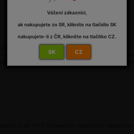
Vážení zákazníci,
ak nakupujete zo SR, kliknite na tlačidlo SK
nakupujete-li z ČR, klikněte na tlačítko CZ.
 vykoná rovnomerne po sledovanej ploche v počte 1 lapač n
SK
CZ
mi, zhodné expozície k svetovým stranám a s približne z
áky iba uhlopriečne (najmenej však 3 ks vzdialené navzájo
teplote –5 až +5 °C 12 mesiacov, ostatné časti lapača poki