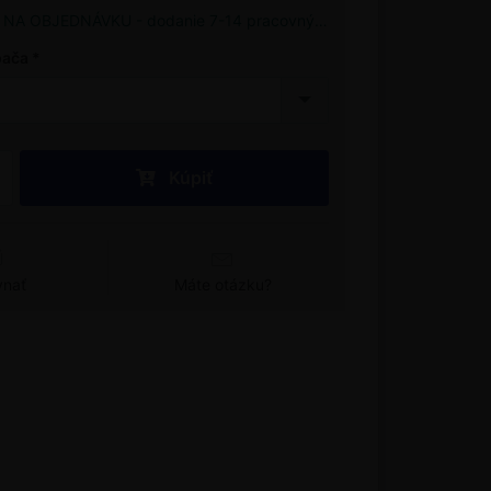
NA OBJEDNÁVKU - dodanie 7-14 pracovných dní
pača
Kúpiť
vnať
Máte otázku?