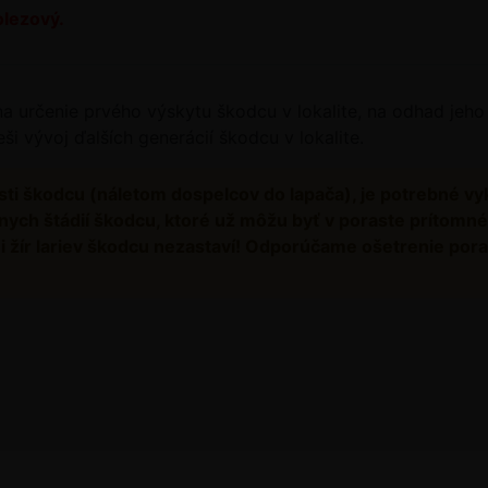
lezový.
 určenie prvého výskytu škodcu v lokalite, na odhad jeho 
ši vývoj ďalších generácií škodcu v lokalite.
osti škodcu (náletom dospelcov do lapača), je potrebné 
álnych štádií škodcu, ktoré už môžu byť v poraste prítomn
ni žír lariev škodcu nezastaví! Odporúčame ošetrenie po