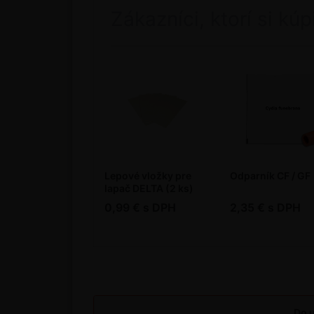
Zákazníci, ktorí si kúpi
Lepové vložky pre
Odparník CF / GF
lapač DELTA (2 ks)
0,99 € s DPH
2,35 € s DPH
Do u