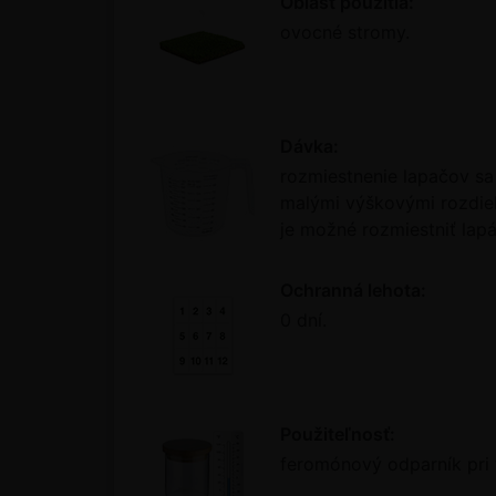
Oblasť použitia:
ovocné stromy.
Dávka:
rozmiestnenie lapačov sa
malými výškovými rozdiel
je možné rozmiestniť lap
Ochranná lehota:
0 dní.
Použiteľnosť:
feromónový odparník pri 