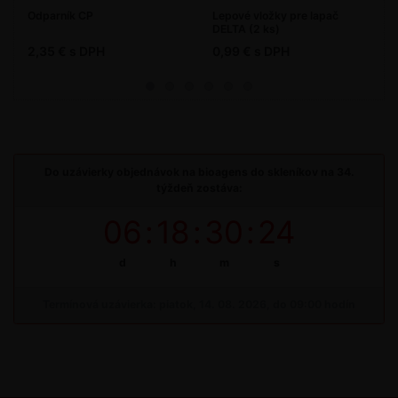
Odparník CP
Lepové vložky pre lapač
DELTA (2 ks)
2,35 € s DPH
0,99 € s DPH
Do uzávierky objednávok na bioagens do skleníkov na 34.
týždeň zostáva:
06
:
18
:
30
:
24
d
h
m
s
Termínová uzávierka: piatok, 14. 08. 2026, do 09:00 hodín