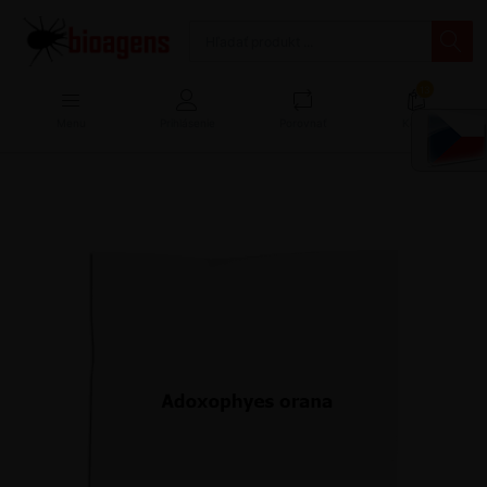
13
Menu
Prihlásenie
Porovnať
Košík