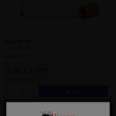
Odparník AO
náhradný feromónový odparník - obaľovač zemolezový
Merná cena:
2,35 € / 1 ks
2,35 € s DPH
Dostupnosť:
SKLADOM U DODÁVATEĽA - dodanie 2-7 pracovných dní
Kúpiť
ks
Porovnať
Máte otázku?