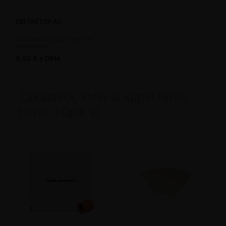
DELTASTOP AO
feromonový lapač - obaľovač
zemolezový
8,55 € s DPH
Zákazníci, ktorí si kúpili tento
tovar, kúpili aj