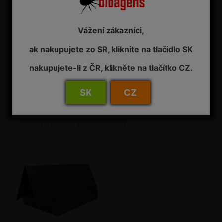
Vážení zákazníci,
Detail
FEROMONOVÝ ODPARNÍK AO - náhradný feromónový odparník
ak nakupujete zo SR, kliknite na tlačidlo SK
pre lapač, na signalizáciu výskytu obaľovača zemolezového
(Adoxophyes orana) Pôsobenie: feromóny sú laboratórne
nakupujete-li z ČR, klikněte na tlačítko CZ.
implementované do gumových nosičov (teliesok), ktoré
zaisťujúrovnomerné odparovanie feromónových atraktantov
cieľového...
SK
CZ
Súvisiace produkty