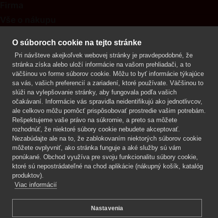
Firma
Vše o nákupu
Kontakt
O súboroch cookie na tejto stránke
Pri návšteve akejkoľvek webovej stránky je pravdepodobné, že
Mgr. Lenka Žáčková
stránka získa alebo uloží informácie na vašom prehliadači, a to
OCHRANA ROSTLIN
väčšinou vo forme súborov cookie. Môžu to byť informácie týkajúce
+420 608 748 548
sa vás, vašich preferencií a zariadení, ktoré používate. Väčšinou to
slúži na vylepšovanie stránky, aby fungovala podľa vašich
www.ochranarostlin.cz
očakávaní. Informácie vás spravidla neidentifikujú ako jednotlivcov,
ale celkovo môžu pomôcť prispôsobovať prostredie vašim potrebám.
Rešpektujeme vaše právo na súkromie, a preto sa môžete
rozhodnúť, že niektoré súbory cookie nebudete akceptovať.
Nezabúdajte ale na to, že zablokovaním niektorých súborov cookie
môžete ovplyvniť, ako stránka funguje a aké služby sú vám
ponúkané. Obchod využíva pre svoju funkcionalitu súbory cookie,
ktoré sú nepostrádateľné na chod aplikácie (nákupný košík, katalóg
produktov).
Viac informácií
Nastavenia
Mgr. Lenka Žáčková,
OCHRANA ROSTLIN