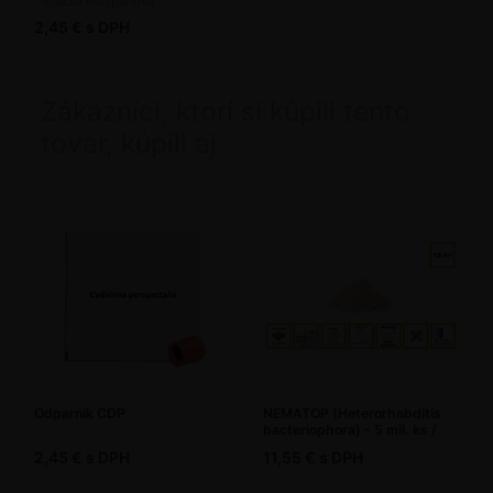
- víjačka krušpánová
2,45 € s DPH
Zákazníci, ktorí si kúpili tento
tovar, kúpili aj
Odparník CDP
NEMATOP (Heterorhabditis
bacteriophora) - 5 mil. ks /
bal.
2,45 € s DPH
11,55 € s DPH