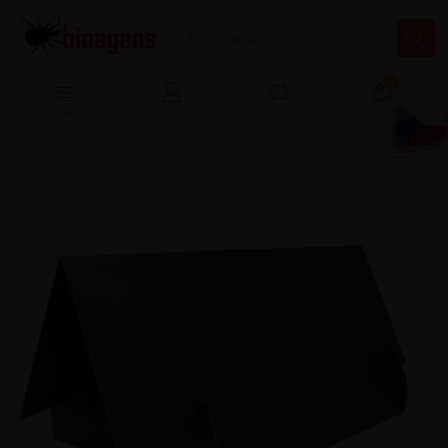
13
Menu
Prihlásenie
Porovnať
Košík