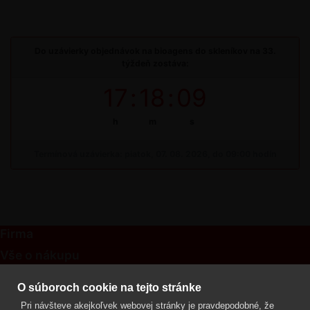
Do uzávierky objednávok na bioagens do skleníkov na 33.
týždeň zostáva:
17
:
18
:
08
h
m
s
Termínová uzávierka: piatok, 07. 08. 2026, do 09:00 hodín
Firma
Vše o nákupu
Kontakt
O súboroch cookie na tejto stránke
Pri návšteve akejkoľvek webovej stránky je pravdepodobné, že