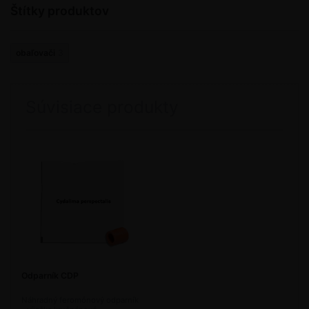
Štítky produktov
obaľovači
3
Súvisiace produkty
Odparník CDP
Náhradný feromónový odparník