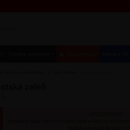
Ostatný sortiment
Na stiahnutie
Nákup s 0%
 lapáky pre signalizáciu
Sady lapačov
Mestská zeleň
stská zeleň
z
4
UPOZORNENIE!
Inštalácia sady feromónového lapača slúži na monitori
ďalších generácií škodcu v lo