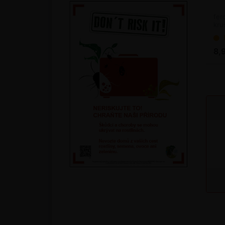
fer
kru
8,