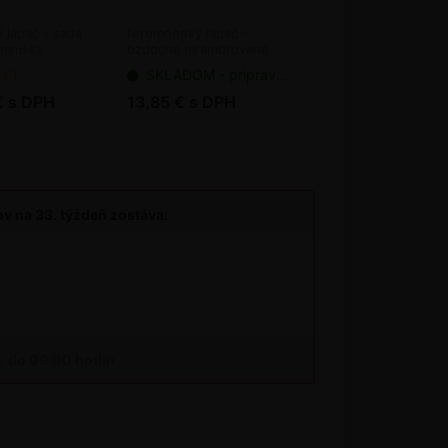
 lapač - sada
feromónový lapač -
 mníška
bzdocha mramorovaná
mníška
PYT
SKLADOM - pripravené na odoslanie
€ s DPH
13,85 € s DPH
v na 33. týždeň zostáva:
6, do 09:00 hodín