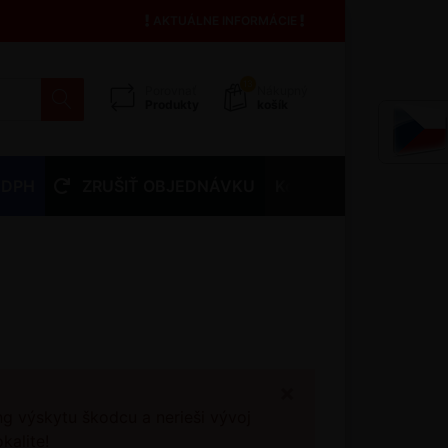
AKTUÁLNE INFORMÁCIE
13
Porovnať
Nákupný
Produkty
košík
 DPH
ZRUŠIŤ OBJEDNÁVKU
Kontakty
×
ng výskytu škodcu a nerieši vývoj
kalite!