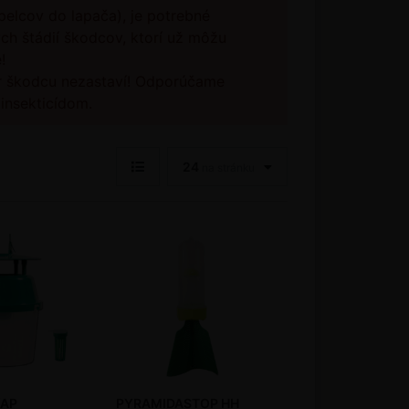
pelcov do lapača), je potrebné
ch štádií škodcov, ktorí už môžu
!
ír škodcu nezastaví! Odporúčame
insekticídom.
24
na stránku
KAP
PYRAMIDASTOP HH