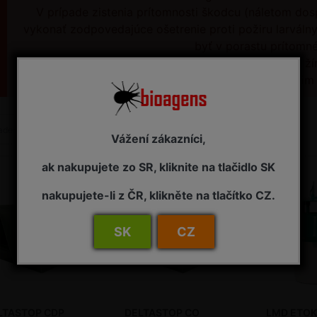
V prípade zistenia prítomnosti škodcu (náletom dos
vykonať zodpovedajúce ošetrenie proti požiru larválny
byť v porastu prítomné
Samotný monitoring a odchyt dospelcov šírenie ani ž
ošetrenie porastu zodpovedajúcim 
Názov: A do Z
adené podľa
Vážení zákazníci,
ak nakupujete zo SR, kliknite na tlačidlo SK
nakupujete-li z ČR, klikněte na tlačítko CZ.
SK
CZ
LTASTOP CDP
DELTASTOP CO
LMD ETO