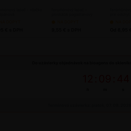
omónový lapač - víjačka
feromonóvý lapač -
feromónový
špánová
ploskáčik pagaštanový
pre odchyt
obyčajná, 
NA DOPYT
NA DOPYT
NA DO
veľkohlavá
95 € s DPH
9,55 € s DPH
Od 8,95 
Do uzávierky objednávok na bioagens do skleníko
12
:
09
:
44
h
m
s
Termínová uzávierka: piatok, 07. 08. 202