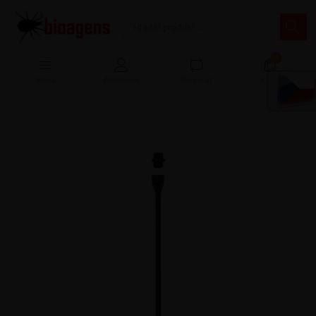
13
Menu
Prihlásenie
Porovnať
Košík