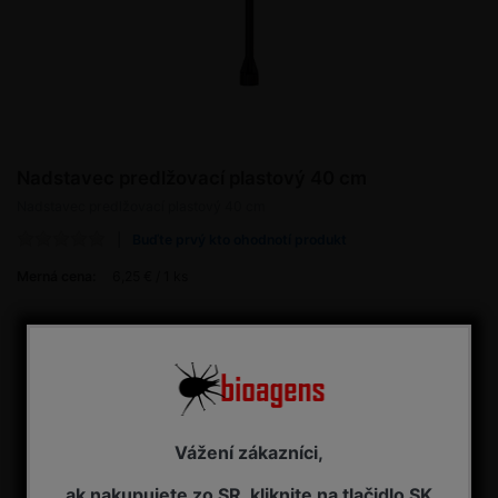
Nadstavec predlžovací plastový 40 cm
Nadstavec predlžovací plastový 40 cm
Buďte prvý kto ohodnotí produkt
Merná cena:
6,25 € / 1 ks
6,25 € s DPH
Dostupnosť:
NA OBJEDNÁVKU - dodanie 7-14 pracovných dní
Kúpiť
ks
Vážení zákazníci,
ak nakupujete zo SR, kliknite na tlačidlo SK