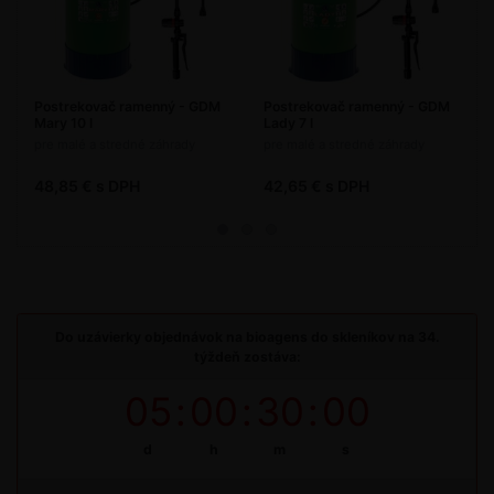
Postrekovač ramenný - GDM
Postrekovač ramenný - GDM
Mary 10 l
Lady 7 l
pre malé a stredné záhrady
pre malé a stredné záhrady
48,85 € s DPH
42,65 € s DPH
Do uzávierky objednávok na bioagens do skleníkov na 34.
týždeň zostáva:
05
:
00
:
30
:
00
d
h
m
s