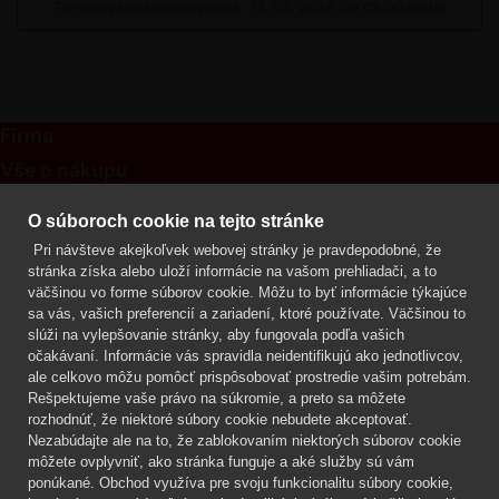
Termínová uzávierka: piatok, 14. 08. 2026, do 09:00 hodín
Firma
Vše o nákupu
Kontakt
O súboroch cookie na tejto stránke
Pri návšteve akejkoľvek webovej stránky je pravdepodobné, že
Mgr. Lenka Žáčková
stránka získa alebo uloží informácie na vašom prehliadači, a to
OCHRANA ROSTLIN
väčšinou vo forme súborov cookie. Môžu to byť informácie týkajúce
+420 608 748 548
sa vás, vašich preferencií a zariadení, ktoré používate. Väčšinou to
slúži na vylepšovanie stránky, aby fungovala podľa vašich
www.ochranarostlin.cz
očakávaní. Informácie vás spravidla neidentifikujú ako jednotlivcov,
ale celkovo môžu pomôcť prispôsobovať prostredie vašim potrebám.
Rešpektujeme vaše právo na súkromie, a preto sa môžete
rozhodnúť, že niektoré súbory cookie nebudete akceptovať.
Nezabúdajte ale na to, že zablokovaním niektorých súborov cookie
môžete ovplyvniť, ako stránka funguje a aké služby sú vám
ponúkané. Obchod využíva pre svoju funkcionalitu súbory cookie,