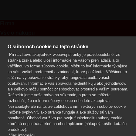
Firma
Vše o nákupu
Kontakt
O súboroch cookie na tejto stránke
Pri návšteve akejkoľvek webovej stránky je pravdepodobné, že
Mgr. Lenka Žáčková
stránka získa alebo uloží informácie na vašom prehliadači, a to
OCHRANA ROSTLIN
väčšinou vo forme súborov cookie. Môžu to byť informácie týkajúce
+420 608 748 548
sa vás, vašich preferencií a zariadení, ktoré používate. Väčšinou to
slúži na vylepšovanie stránky, aby fungovala podľa vašich
www.ochranarostlin.cz
očakávaní. Informácie vás spravidla neidentifikujú ako jednotlivcov,
ale celkovo môžu pomôcť prispôsobovať prostredie vašim potrebám.
Rešpektujeme vaše právo na súkromie, a preto sa môžete
rozhodnúť, že niektoré súbory cookie nebudete akceptovať.
Nezabúdajte ale na to, že zablokovaním niektorých súborov cookie
môžete ovplyvniť, ako stránka funguje a aké služby sú vám
ponúkané. Obchod využíva pre svoju funkcionalitu súbory cookie,
ktoré sú nepostrádateľné na chod aplikácie (nákupný košík, katalóg
produktov).
Viac informácií