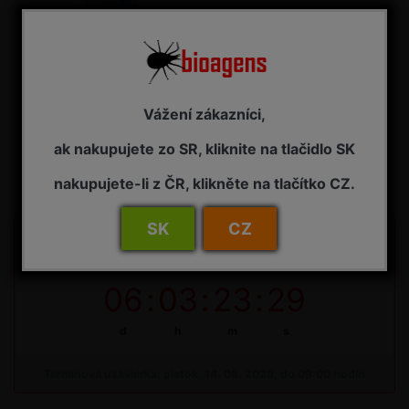
Wetcit 5 l
Pomocný prípravok - zmáčadlo
Vážení zákazníci,
PRIPRAVA PRE PREDAJ V ROKU 2026
ak nakupujete zo SR, kliknite na tlačidlo SK
nakupujete-li z ČR, klikněte na tlačítko CZ.
SK
CZ
Do uzávierky objednávok na bioagens do skleníkov na 34.
týždeň zostáva:
06
:
03
:
23
:
29
d
h
m
s
Termínová uzávierka: piatok, 14. 08. 2026, do 09:00 hodín