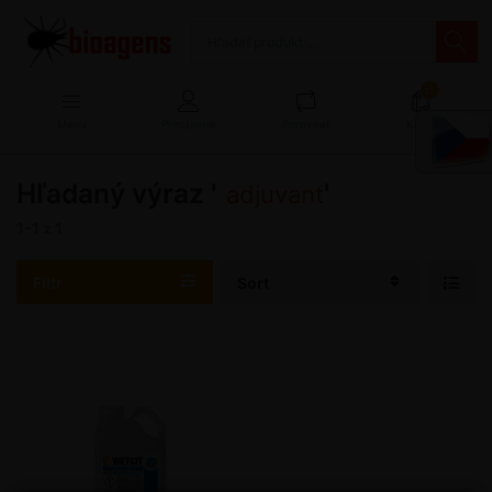
13
Menu
Prihlásenie
Porovnať
Košík
Hľadaný výraz '
'
adjuvant
1-1
z
1
Filtr
Sort