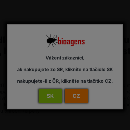
lo (adjuvant) pro zlepšení fu
ů, herbicidů, pomocných pros
Vážení zákazníci,
ak nakupujete zo SR, kliknite na tlačidlo SK
nakupujete-li z ČR, klikněte na tlačítko CZ.
 je adjuvant s penetračními vlastnostmi určený do tank mi
alných hnojiv pro použití v zemědělství, zahradnictví a pé
SK
CZ
ivňuje smáčivost a přilnavost aplikační kapaliny, omezuje 
tlin, které nejsou při aplikaci přímo zasaženy. Při použití 
u přírodní terpeny.