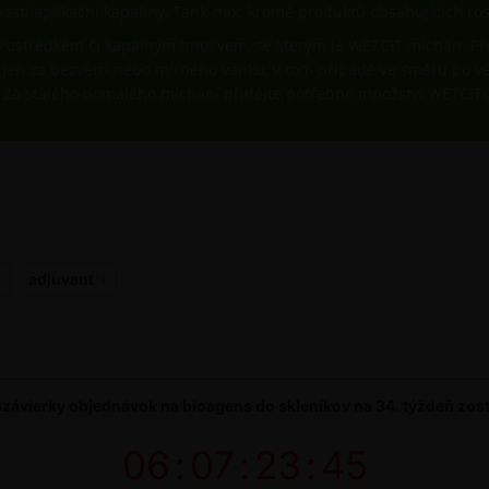
ností aplikační kapaliny, Tank-mix: kromě produktů obsahujících ro
rostředkem či kapalným hnojivem, se kterým je WETCIT míchán. Pře
 jen za bezvětří nebo mírného vánku, v tom případě ve směru po vě
. Za stálého pomalého míchání přidejte potřebné množství WETCIT
1
adjuvant
1
závierky objednávok na bioagens do skleníkov na 34. týždeň zos
06
:
07
:
23
:
44