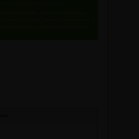
stlinné oleje a morforegulátory
dem ověřte reakci rostlin na ošetření na
tru od dalších osob. Naplňte tank asi na 90 %
u a doplňte vodou na požadované množství.
táva: