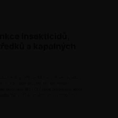
nkce insekticidů,
tředků a kapalných
xu většiny přípravků na ochranu rostlin,
či o travnaté plochy. Při správném
úlet postřiku. WETCIT také umožňuje lepší
smáčedla WETCIT je možné snížit množství