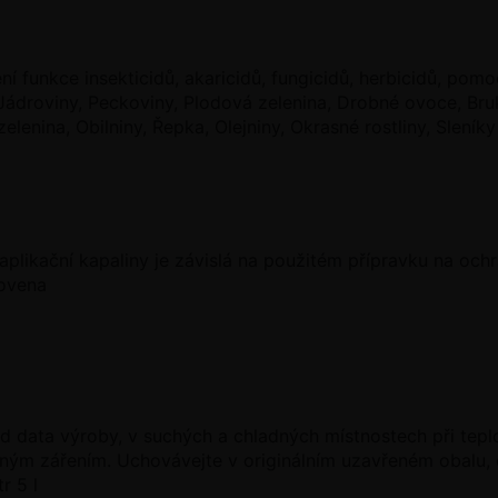
í funkce insekticidů, akaricidů, fungicidů, herbicidů, pom
 Jádroviny, Peckoviny, Plodová zelenina, Drobné ovoce, Bruk
elenina, Obilniny, Řepka, Olejniny, Okrasné rostliny, Sleníky
aplikační kapaliny je závislá na použitém přípravku na ochra
novena
od data výroby, v suchých a chladných místnostech při tep
ným zářením. Uchovávejte v originálním uzavřeném obalu, 
r 5 l