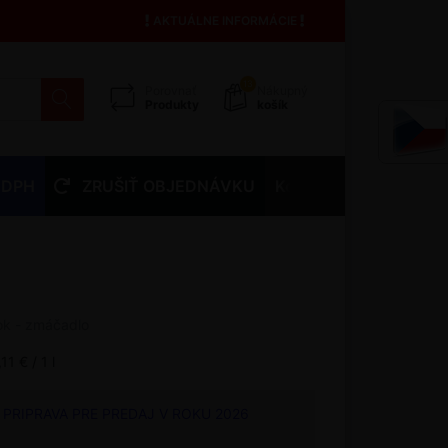
AKTUÁLNE INFORMÁCIE
13
Porovnať
Nákupný
Produkty
košík
 DPH
ZRUŠIŤ OBJEDNÁVKU
Kontakty
ok - zmáčadlo
11 € / 1 l
PRIPRAVA PRE PREDAJ V ROKU 2026