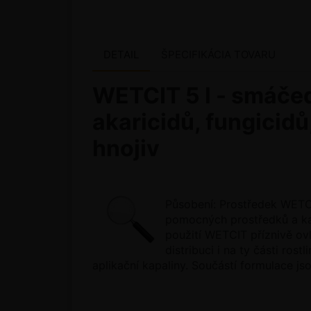
DETAIL
ŠPECIFIKÁCIA TOVARU
WETCIT 5 l - smáčed
akaricidů, fungicid
hnojiv
Působení: Prostředek WETCIT
pomocných prostředků a kap
použití WETCIT příznivě ovl
distribuci i na ty části ros
aplikační kapaliny. Součástí formulace jso