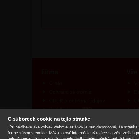
Firma
Vše
O nás
Vr
Ochrana súkromia
D
GDPR o ochrana údajov
O
Podmínky použitia
In
Kontakt
R
O súboroch cookie na tejto stránke
Pri návšteve akejkoľvek webovej stránky je pravdepodobné, že stránka z
forme súborov cookie. Môžu to byť informácie týkajúce sa vás, vašich pre
vylepšovanie stránky, aby fungovala podľa vašich očakávaní. Informácie 