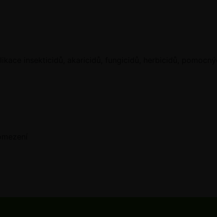
plikace
insekticidů, akaricidů, fungicidů, herbicidů, pomocn
 omezení