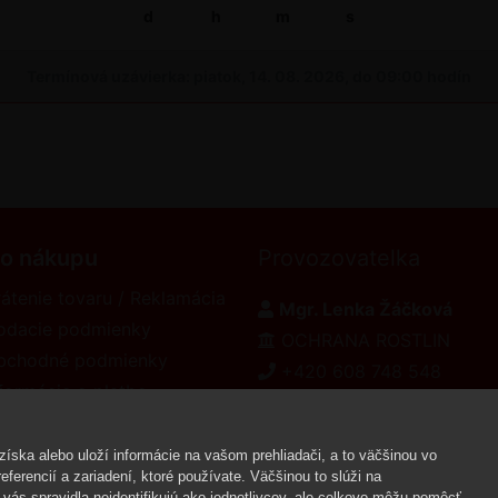
d
h
m
s
Termínová uzávierka: piatok, 14. 08. 2026, do 09:00 hodín
 o nákupu
Provozovatelka
átenie tovaru / Reklamácia
Mgr. Lenka Žáčková
odacie podmienky
OCHRANA ROSTLIN
bchodné podmienky
+420 608 748 548
formácie o platbe
www.ochranarostlin.cz
eklamačný poriadok
íska alebo uloží informácie na vašom prehliadači, a to väčšinou vo
ferencií a zariadení, ktoré používate. Väčšinou to slúži na
vás spravidla neidentifikujú ako jednotlivcov, ale celkovo môžu pomôcť