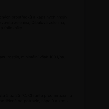
ocných prostředků a kapalných hnojiv
vovitá zelenina, Cibulová zelenina,
 a foliovníky
nu rostlin, minimální však 100 l/ha.
lotě 5 až 25 °C. Chraňte před mrazem a
odděleně od potravin, nápojů a krmiv.