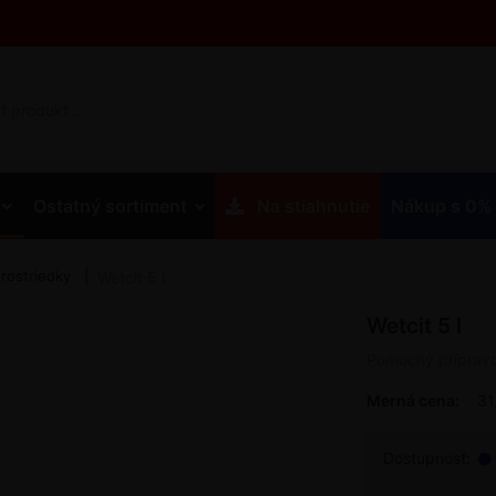
Ostatný sortiment
Na stiahnutie
Nákup s 0%
rostriedky
Wetcit 5 l
Wetcit 5 l
Pomocný príprav
Merná cena:
31,
Dostupnosť: