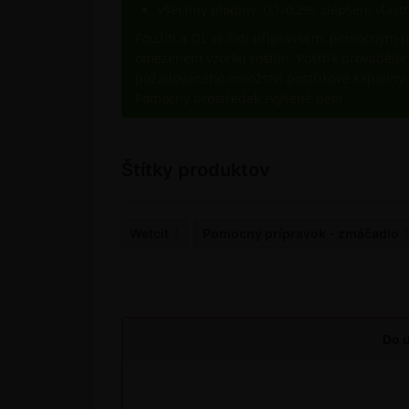
všechny plodiny: 0,1-0,2%, zlepšení vlast
Použití a OL se řídí přípravkem, pomocným p
omezeném vzorku rostlin. Postřik provádějte
požadovaného množství postřikové kapaliny
Pomocný prostředek zvýšeně pění.
Štítky produktov
Wetcit
1
Pomocný prípravok - zmáčadlo
Do u