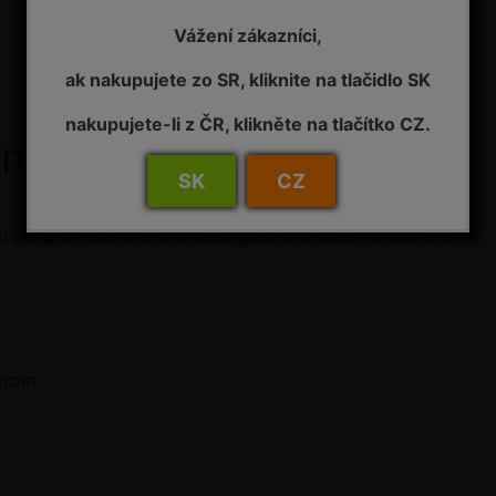
Vážení zákazníci,
ak nakupujete zo SR, kliknite na tlačidlo SK
nakupujete-li z ČR, klikněte na tlačítko CZ.
 s manometrom
SK
CZ
trom pre postrekové trubice postrekovačov DiMartino.
trom.