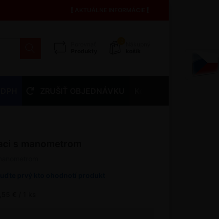
AKTUÁLNE INFORMÁCIE
13
Porovnať
Nákupný
Produkty
košík
 DPH
ZRUŠIŤ OBJEDNÁVKU
Kontakty
ťaci s manometrom
s manometrom
uďte prvý kto ohodnotí produkt
,55 € / 1 ks