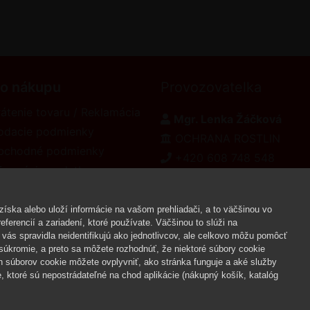
 o nákupu
Provozovatelka
átenie tovaru / Reklamácia
Mgr. Lenka Žáčková
odacie podmienky
OCHRANA ROSTLIN
bchodné podmienky
+420 608 748 548
formácie o platbe
www.ochranarostlin.cz
eklamačný poriadok
íska alebo uloží informácie na vašom prehliadači, a to väčšinou vo
ferencií a zariadení, ktoré používate. Väčšinou to slúži na
vás spravidla neidentifikujú ako jednotlivcov, ale celkovo môžu pomôcť
Copyr
úkromie, a preto sa môžete rozhodnúť, že niektoré súbory cookie
h súborov cookie môžete ovplyvniť, ako stránka funguje a aké služby
 ktoré sú nepostrádateľné na chod aplikácie (nákupný košík, katalóg