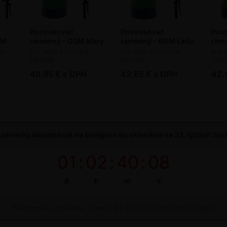
Postrekovač
Postrekovač
Pos
DM
ramenný - GDM Mary
ramenný - GDM Lady
ram
10 l
7 l
5 l
 a
pre malé a stredné
pre malé a stredné
pre 
záhrady
záhrady
záhr
48,85 € s DPH
42,65 € s DPH
42,
závierky objednávok na bioagens do skleníkov na 33. týždeň zos
01
:
02
:
40
:
07
d
h
m
s
Termínová uzávierka: piatok, 07. 08. 2026, do 09:00 hodín