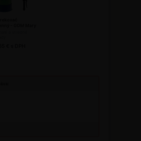
trekovač
enný - GDM Mary
malé a stredné
ady
65 € s DPH
táva: