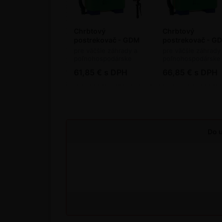
Chrbtový
Chrbtový
postrekovač - GDM
postrekovač - G
Rosy 12 l
Rosy 16 l
pre väčšie záhrady a
pre väčšie záhrady
poľnohospodárske
poľnohospodárske
pozemky
pozemky
61,85 € s DPH
66,85 € s DPH
Do u