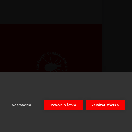
ight © 2026 BIOAGENS - biologická ochrana rastlín.
Nastavenia
Povoliť všetko
Zakázať všetko