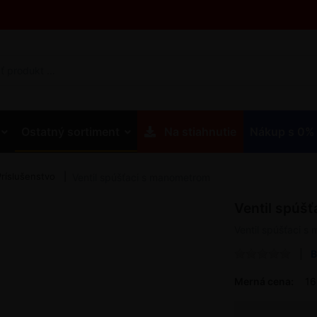
Ostatný sortiment
Na stiahnutie
Nákup s 0%
Príslušenstvo
Ventil spúšťaci s manometrom
Ventil spúš
Ventil spúšťaci 
B
Merná cena:
16