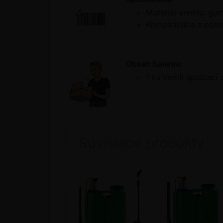
Materiál ventilu: gu
Kompatibilita s pos
Obsah balenia:
1 ks Ventil spúšťac
Súvisiace produkty