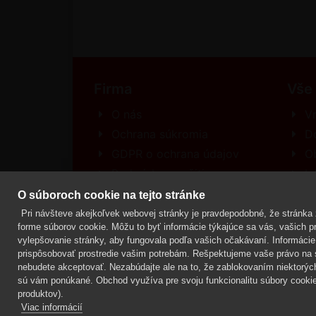
Firma
Vše
O nás
Vr
Ochrana súkromia
D
GDPR o ochrana údajov
O
Podmínky použitia
In
Kontakt
R
O súboroch cookie na tejto stránke
Pri návšteve akejkoľvek webovej stránky je pravdepodobné, že stránka z
forme súborov cookie. Môžu to byť informácie týkajúce sa vás, vašich pre
vylepšovanie stránky, aby fungovala podľa vašich očakávaní. Informácie 
Mgr. Lenka Žáčková,
OCHRANA ROSTLIN
prispôsobovať prostredie vašim potrebám. Rešpektujeme vaše právo na s
nebudete akceptovať. Nezabúdajte ale na to, že zablokovaním niektorýc
sú vám ponúkané. Obchod využíva pre svoju funkcionalitu súbory cookie,
produktov).
Viac informácií