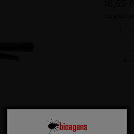
16,55 
Dostupnosť:
ks
Poro