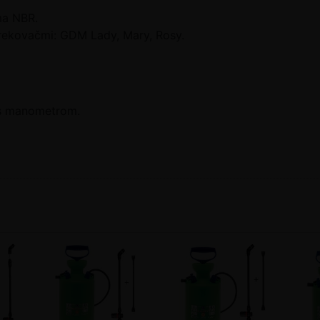
ma NBR.
trekovačmi: GDM Lady, Mary, Rosy.
i s manometrom.