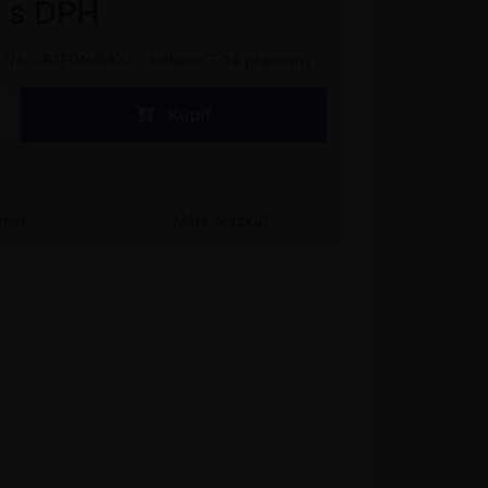
€ s DPH
NA OBJEDNÁVKU - dodanie 7-14 pracovných dní
Kúpiť
vnať
Máte otázku?