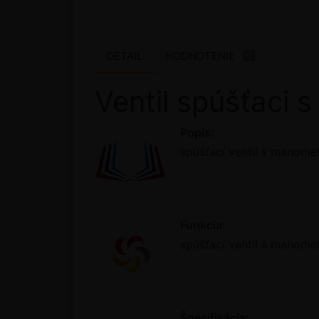
DETAIL
HODNOTENIE
0
Ventil spúšťaci
Popis:
spúšťací ventil s manome
Funkcia:
spúšťací ventil s manome
Špecifikácia: