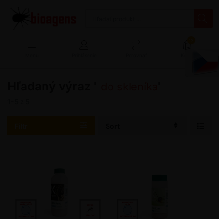
13
Menu
Prihlásenie
Porovnať
Košík
Hľadaný výraz '
'
do skleníka
1-5
z
5
Filtr
Sort