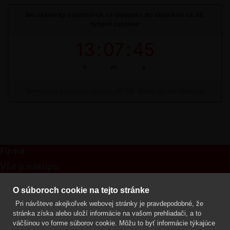
Do uzávierky objednávok na bioagens do skleníkov na 33.
týždeň zostáva:
13
:
07
:
45
h
m
s
Termínová uzávierka: piatok, 07. 08. 2026, do 09:00 hodín
Firma
Vše o nákupu
Kontakt
O súboroch cookie na tejto stránke
Pri návšteve akejkoľvek webovej stránky je pravdepodobné, že
Mgr. Lenka Žáčková
stránka získa alebo uloží informácie na vašom prehliadači, a to
OCHRANA ROSTLIN
väčšinou vo forme súborov cookie. Môžu to byť informácie týkajúce