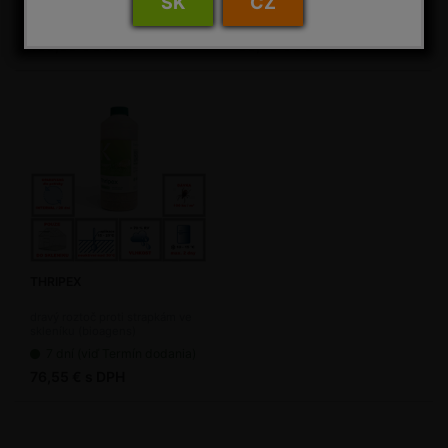
SK
CZ
(bioagens)
NA DOPYT
7 dní (viď Termín dodania)
136,55 € s DPH
65,55 € s DPH
THRIPEX
dravý roztoč proti strapkám ve
skleníku (bioagens)
7 dní (viď Termín dodania)
76,55 € s DPH