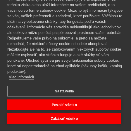
Mgr. Lenka Žáčková
stránka získa alebo uloží informácie na vašom prehliadači, a to
OCHRANA ROSTLIN
väčšinou vo forme súborov cookie. Môžu to byť informácie týkajúce
+420 608 748 548
sa vás, vašich preferencií a zariadení, ktoré používate. Väčšinou to
slúži na vylepšovanie stránky, aby fungovala podľa vašich
www.ochranarostlin.cz
očakávaní. Informácie vás spravidla neidentifikujú ako jednotlivcov,
ale celkovo môžu pomôcť prispôsobovať prostredie vašim potrebám.
Rešpektujeme vaše právo na súkromie, a preto sa môžete
rozhodnúť, že niektoré súbory cookie nebudete akceptovať.
Nezabúdajte ale na to, že zablokovaním niektorých súborov cookie
môžete ovplyvniť, ako stránka funguje a aké služby sú vám
ponúkané. Obchod využíva pre svoju funkcionalitu súbory cookie,
ktoré sú nepostrádateľné na chod aplikácie (nákupný košík, katalóg
produktov).
Viac informácií
Nastavenia
Mgr. Lenka Žáčková,
OCHRANA ROSTLIN
Copyright © 2026 BIOAGENS - biologická ochrana rastlín.
Povoliť všetko
Zakázať všetko