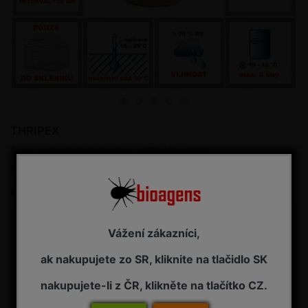
THRIPEX
dravý roztoč proti strapkám ve skleníku (bioagens)
Buďte prvý kto ohodnotí produkt
Merná cena:
0,001531 € / 1 ks
76,55 € s DPH
Vážení zákazníci,
Dostupnosť:
7 dní (viď Termín dodania)
ak nakupujete zo SR, kliknite na tlačidlo SK
nakupujete-li z ČR, klikněte na tlačítko CZ.
Kúpiť