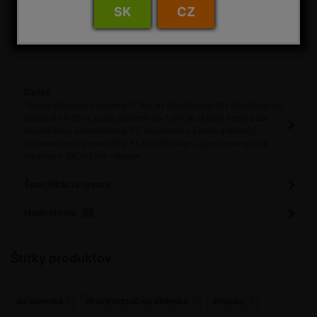
SK
CZ
Porovnať
Máte otázku?
Detail
Termín dodania bioagens (7 dní od objednania) Pri objednaní do
piatku do 9:00 h, bude dodané do 7 dní po týždni, kedy bola
objednávka uskutočnená, Pri objednaní v piatok a neskôr,
dodanie bude posunuté o +1 týždeň (napr. objednanie počas
víkendu v 24. týždni - dodan...
Špecifikácia tovaru
Hodnotenie
0
Štítky produktov
do skleníka
5
dravý roztoč do skleníka
4
strapky
4