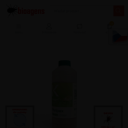
13
Menu
Prihlásenie
Porovnať
Košík