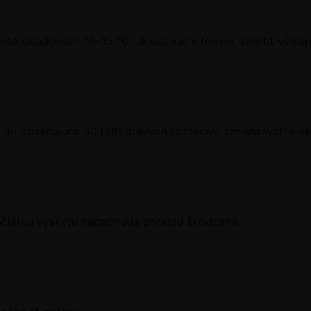
lota skladování: 10–15 °C, skladovat v temnu, zajistit větr
 ml obsahujúca 50 000 dravých roztočov, zmiešaných s ot
čiatku výskytu napadnutia porastu škodcami.