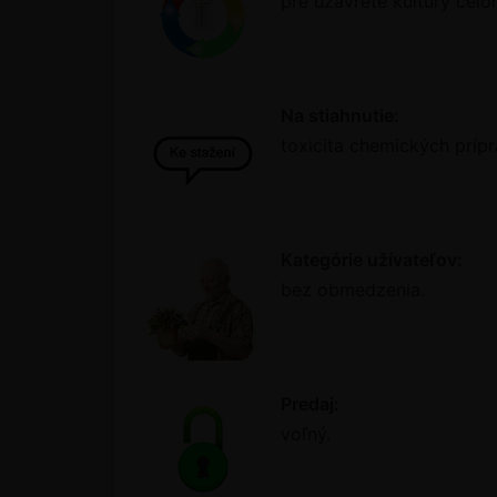
pre uzavreté kultúry celo
Na stiahnutie:
toxicita chemických prí
Kategórie užívateľov:
bez obmedzenia.
Predaj:
voľný.