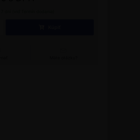
7 dní (viď Termín dodania)
Kúpiť
vnať
Máte otázku?