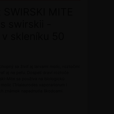
át SWIRSKI MITE
 swirskii -
 v skleníku 50
hopný sa živiť aj larvami molíc, roztočmi
ť aj na peľu. Dospelí draví roztoče
rski-Mite sa používa na biologickú
 molíc (Trialeurodes vaporariorum i
vých známok napadnutia škodcami.