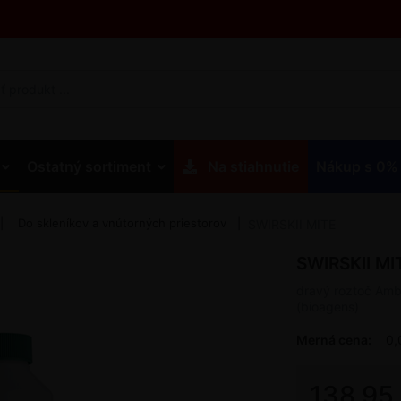
Ostatný sortiment
Na stiahnutie
Nákup s 0%
Do skleníkov a vnútorných priestorov
SWIRSKII MITE
SWIRSKII MI
dravý roztoč Ambl
(bioagens)
Merná cena:
0,
138,95