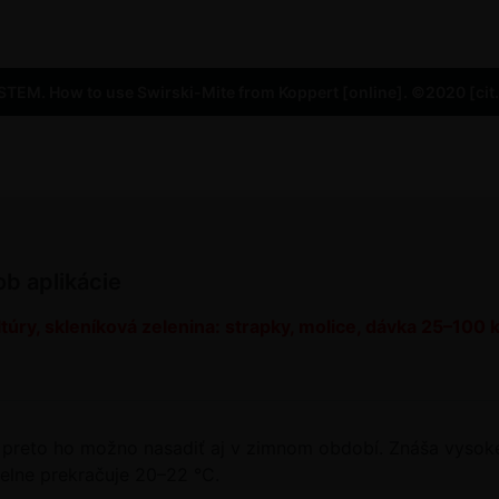
M. How to use Swirski-Mite from Koppert [online]. ©2020 [cit
ob aplikácie
ltúry, skleníková zelenina: strapky, molice, dávka 25–100 k
 preto ho možno nasadiť aj v zimnom období. Znáša vysoké
delne prekračuje 20–22 °C.