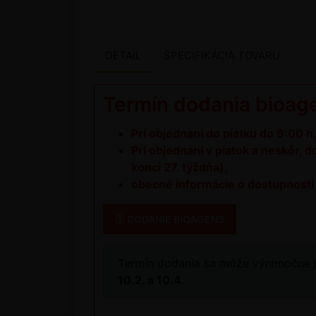
DETAIL
ŠPECIFIKÁCIA TOVARU
Termín dodania bioa
Pri objednaní do piatku do 9:00 
Pri objednaní v piatok a neskôr, 
konci 27. týždňa),
obecné informácie o dostupnosti
DODANIE BIOAGENS
Termín dodania sa môže výnimočne pr
10.2. a 10.4.