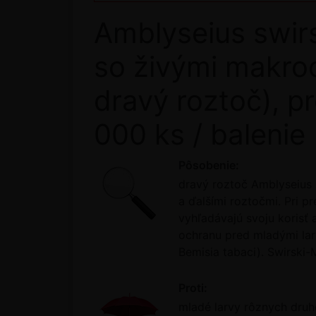
Amblyseius swirs
so živými makroo
dravý roztoč), p
000 ks / balenie
Pôsobenie:
dravý roztoč Amblyseius s
a ďalšími roztočmi. Pri p
vyhľadávajú svoju korisť 
ochranu pred mladými larv
Bemisia tabaci). Swirski
Proti:
mladé larvy rôznych druho