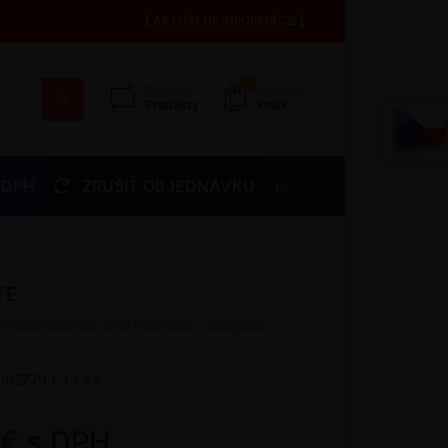
AKTUÁLNE INFORMÁCIE
13
Porovnať
Nákupný
Produkty
košík
 DPH
ZRUŠIŤ OBJEDNÁVKU
Kontakty
TE
yseius swirskii proti moliciam a strapkám
002779 € / 1 ks
 € s DPH