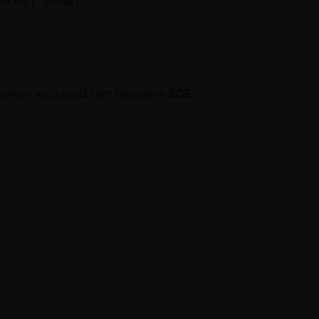
ročne (* dotaz).
pravkov voči použitým bioagens
ZDE
.