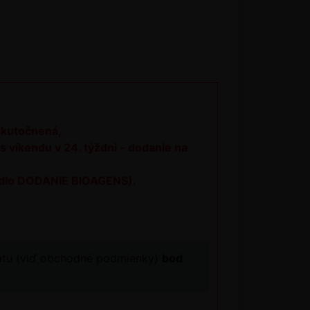
uskutočnená,
s víkendu v 24. týždni - dodanie na
čidlo DODANIE BIOAGENS).
arátu (viď obchodné podmienky)
bod