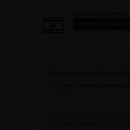
Video (ukážka aplikácie)
KOPPERT BIOLOGICAL SYSTE
Registrované použitie / spôs
okrasné rastliny, skleníkové ku
dní.
Dravý roztoč nepodlieha diapauze, a
vyvíjať, pokiaľ teplota cez deň pravi