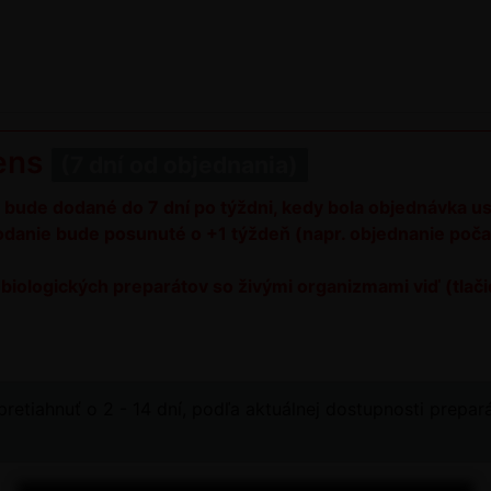
gens
(7 dní od objednania)
h, bude dodané do 7 dní po týždni, kedy bola objednávka 
dodanie bude posunuté o +1 týždeň (napr. objednanie poča
 biologických preparátov so živými organizmami viď (tla
etiahnuť o 2 - 14 dní, podľa aktuálnej dostupnosti prep