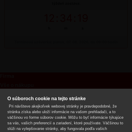
týždeň zostáva:
12
:
34
:
19
h
m
s
Termínová uzávierka: piatok, 07. 08. 2026, do 09:00 hodín
Firma
Vše o nákupu
Kontakt
O súboroch cookie na tejto stránke
Pri návšteve akejkoľvek webovej stránky je pravdepodobné, že
Mgr. Lenka Žáčková
stránka získa alebo uloží informácie na vašom prehliadači, a to
OCHRANA ROSTLIN
väčšinou vo forme súborov cookie. Môžu to byť informácie týkajúce
+420 608 748 548
sa vás, vašich preferencií a zariadení, ktoré používate. Väčšinou to
slúži na vylepšovanie stránky, aby fungovala podľa vašich
www.ochranarostlin.cz