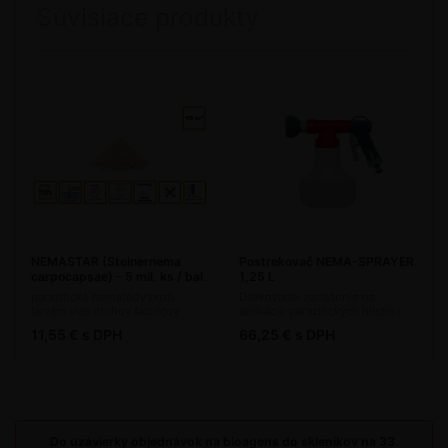
Súvisiace produkty
NEMASTAR (Steinernema
Postrekovač NEMA-SPRAYER
carpocapsae) - 5 mil. ks / bal.
1,25 L
parazitické nematódy proti
Dávkovacie zariadenie na
larvám viac druhov škodcov
aplikáciu parazitických hlístic /
(bioagens)
organických hnojív
11,55 € s DPH
66,25 € s DPH
Do uzávierky objednávok na bioagens do skleníkov na 33.