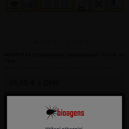
NEMASTAR (Steinernema carpocapsae) - 50 mil. ks
/ bal.
parazitické nematódy proti larvám viac druhov škodcov (bioagens)
45,65 € s DPH
Dostupnosť:
SKLADOM U DODÁVATEĽA - dodanie 2-7 pracovných dní
Kúpiť