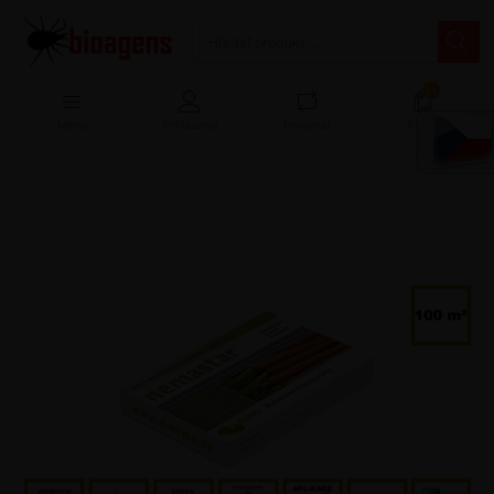
13
Menu
Prihlásenie
Porovnať
Košík